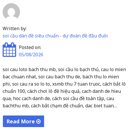
Written by:
soi cầu dàn đề siêu chuẩn - dự đoán đề đầu đuôi
Posted on:
05/08/2026
soi cau loto bach thu mb, soi cầu lo bạch thủ, cau lo mien
bac chuan nhat, soi cau bach thu de, bach thu lo mien
phi, soi cau ra so lo to, xsmb thu 7 tuan truoc, cách bắt lô
chuẩn 100, cách chơi lô đề hiệu quả, cach danh de hieu
qua, hoc cach danh de, cách soi cầu đề toàn tập, cau
bachthu mb, cách bắt chạm đề chuẩn, dac biet tuan…
Read More