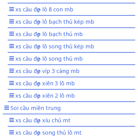
xs cầu đẹp lô 8 con mb
xs cầu đẹp lô bạch thủ kép mb
xs cầu đẹp lô bạch thủ mb
xs cầu đẹp lô song thủ kép mb
xs cầu đẹp lô song thủ mb
xs cầu đẹp víp 3 càng mb
xs cầu đẹp xiên 3 lô mb
xs cầu đẹp xiên 2 lô mb
Soi cầu miền trung
xs cầu đẹp xíu chủ mt
xs cầu đẹp song thủ lô mt