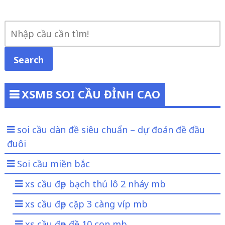
"xs
cầu
đẹp
đề
bạch
Search
thủ
mb"
XSMB SOI CẦU ĐỈNH CAO
soi cầu dàn đề siêu chuẩn – dự đoán đề đầu
đuôi
Soi cầu miền bắc
xs cầu đẹp bạch thủ lô 2 nháy mb
xs cầu đẹp cặp 3 càng víp mb
xs cầu đẹp đề 10 con mb