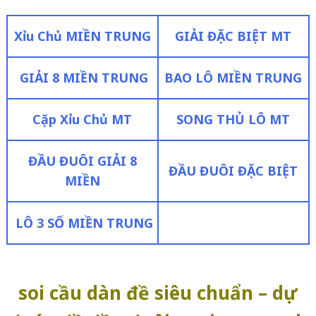
Xỉu Chủ MIỀN TRUNG
GIẢI ĐẶC BIỆT MT
GIẢI 8 MIỀN TRUNG
BAO LÔ MIỀN TRUNG
Cặp Xỉu Chủ MT
SONG THỦ LÔ MT
ĐẦU ĐUÔI GIẢI 8
ĐẦU ĐUÔI ĐẶC BIỆT
MIỀN
LÔ 3 SỐ MIỀN TRUNG
soi cầu dàn đề siêu chuẩn – dự