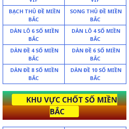
BẠCH THỦ ĐỀ MIỀN
SONG THỦ ĐỀ MIỀN
BẮC
BẮC
DÀN LÔ 6 SỐ MIỀN
DÀN LÔ 4 SỐ MIỀN
BẮC
BẮC
DÀN ĐỀ 4 SỐ MIỀN
DÀN ĐỀ 6 SỐ MIỀN
BẮC
BẮC
DÀN ĐỀ 8 SỐ MIỀN
DÀN ĐỀ 10 SỐ MIỀN
BẮC
BẮC
KHU VỰC CHỐT SỐ MIỀN
BẮC