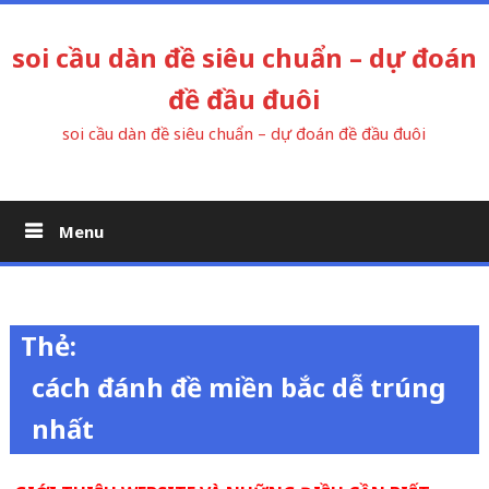
Skip
to
soi cầu dàn đề siêu chuẩn – dự đoán
content
đề đầu đuôi
soi cầu dàn đề siêu chuẩn – dự đoán đề đầu đuôi
Menu
Thẻ:
cách đánh đề miền bắc dễ trúng
nhất