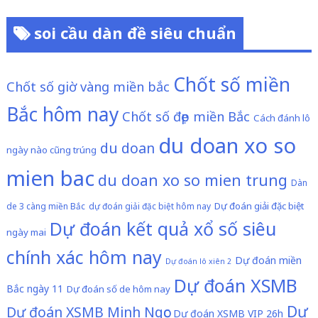
soi cầu dàn đề siêu chuẩn
Chốt số miền
Chốt số giờ vàng miền bắc
Bắc hôm nay
Chốt số đẹp miền Bắc
Cách đánh lô
du doan xo so
du doan
ngày nào cũng trúng
mien bac
du doan xo so mien trung
Dàn
Dự đoán giải đặc biệt
de 3 càng miền Bắc
dự đoán giải đặc biệt hôm nay
Dự đoán kết quả xổ số siêu
ngày mai
chính xác hôm nay
Dự đoán miền
Dự đoán lô xiên 2
Dự đoán XSMB
Bắc ngày 11
Dự đoán số de hôm nay
Dự
Dự đoán XSMB Minh Ngọc
Dự đoán XSMB VIP 26h