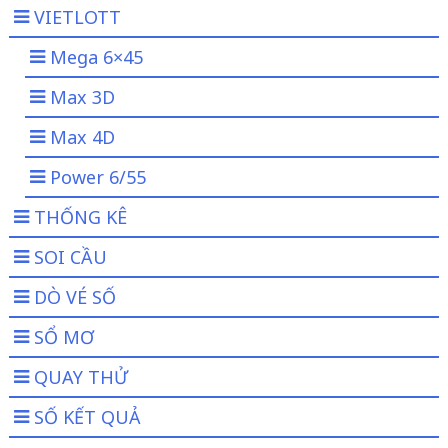
VIETLOTT
Mega 6×45
Max 3D
Max 4D
Power 6/55
THỐNG KÊ
SOI CẦU
DÒ VÉ SỐ
SỔ MƠ
QUAY THỬ
SỐ KẾT QUẢ