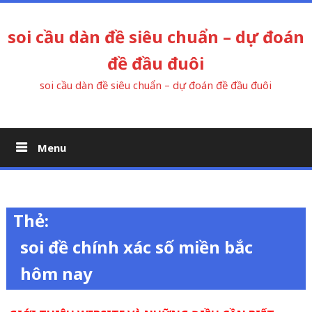
Skip
to
soi cầu dàn đề siêu chuẩn – dự đoán
content
đề đầu đuôi
soi cầu dàn đề siêu chuẩn – dự đoán đề đầu đuôi
Menu
Thẻ:
soi đề chính xác số miền bắc
hôm nay