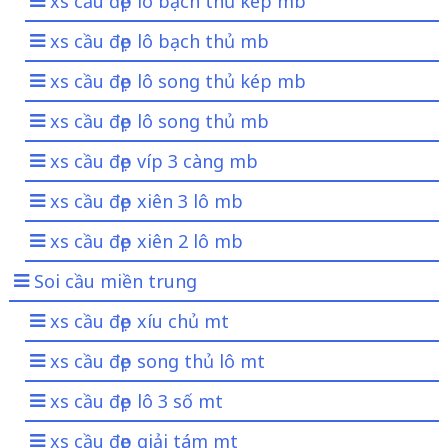
xs cầu đẹp lô bạch thủ kép mb
xs cầu đẹp lô bạch thủ mb
xs cầu đẹp lô song thủ kép mb
xs cầu đẹp lô song thủ mb
xs cầu đẹp víp 3 càng mb
xs cầu đẹp xiên 3 lô mb
xs cầu đẹp xiên 2 lô mb
Soi cầu miền trung
xs cầu đẹp xíu chủ mt
xs cầu đẹp song thủ lô mt
xs cầu đẹp lô 3 số mt
xs cầu đẹp giải tám mt