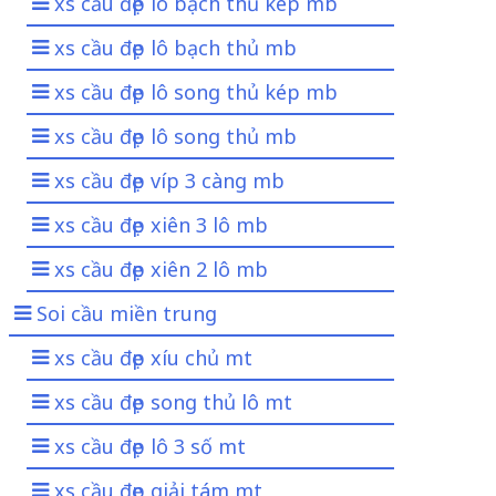
xs cầu đẹp lô bạch thủ kép mb
xs cầu đẹp lô bạch thủ mb
xs cầu đẹp lô song thủ kép mb
xs cầu đẹp lô song thủ mb
xs cầu đẹp víp 3 càng mb
xs cầu đẹp xiên 3 lô mb
xs cầu đẹp xiên 2 lô mb
Soi cầu miền trung
xs cầu đẹp xíu chủ mt
xs cầu đẹp song thủ lô mt
xs cầu đẹp lô 3 số mt
xs cầu đẹp giải tám mt