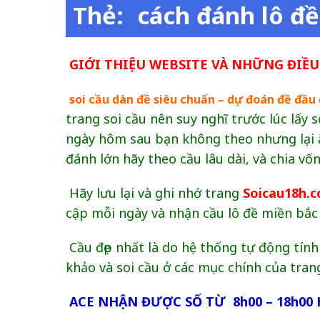
Thẻ:
cách đánh lô đ
GIỚI THIỆU WEBSITE VÀ NHỮNG ĐIỀU
soi cầu dàn đề siêu chuẩn – dự đoán đề đầu
trang soi cầu nên suy nghĩ trước lúc lấy 
ngày hôm sau bạn không theo nhưng lại ă
đánh lớn hãy theo cầu lâu dài, và chia vố
Hãy lưu lại và ghi nhớ trang
Soicau18h.
cập mỗi ngày và nhận cầu lô đề miền bắc đ
Cầu đẹp nhất là do hệ thống tự động tín
khảo và soi cầu ở các mục chính của tran
ACE NHẬN ĐƯỢC SỐ TỪ 8h00 – 18h00 