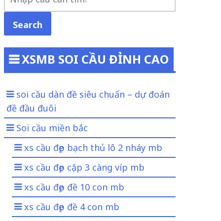
Search
XSMB SOI CẦU ĐỈNH CAO
soi cầu dàn đề siêu chuẩn – dự đoán
đề đầu đuôi
Soi cầu miền bắc
xs cầu đẹp bạch thủ lô 2 nháy mb
xs cầu đẹp cặp 3 càng víp mb
xs cầu đẹp đề 10 con mb
xs cầu đẹp đề 4 con mb