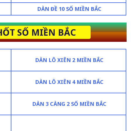
DÀN ĐỀ 10 SỐ MIỀN BẮC
HỐT SỐ MIỀN BẮC
DÀN LÔ XIÊN 2 MIỀN BẮC
DÀN LÔ XIÊN 4 MIỀN BẮC
DÀN 3 CÀNG 2 SỐ MIỀN BẮC