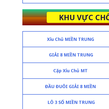
KHU VỰC CH
Xỉu Chủ MIỀN TRUNG
GIẢI 8 MIỀN TRUNG
Cặp Xỉu Chủ MT
ĐẦU ĐUÔI GIẢI 8 MIỀN
LÔ 3 SỐ MIỀN TRUNG