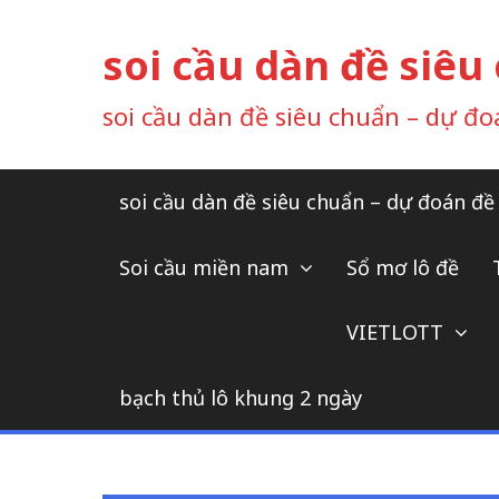
Skip
to
soi cầu dàn đề siêu
content
soi cầu dàn đề siêu chuẩn – dự đ
soi cầu dàn đề siêu chuẩn – dự đoán đề
Soi cầu miền nam
Sổ mơ lô đề
VIETLOTT
bạch thủ lô khung 2 ngày