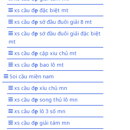
xs cầu đẹp đặc biệt mt
xs cầu đẹp sớ đầu đuôi giải 8 mt
xs cầu đẹp sớ đầu đuôi giải đặc biệt
mt
xs cầu đẹp cặp xiu chủ mt
xs cầu đẹp bao lô mt
Soi cầu miền nam
xs cầu đẹp xíu chủ mn
xs cầu đẹp song thủ lô mn
xs cầu đẹp lô 3 số mn
xs cầu đẹp giải tám mn