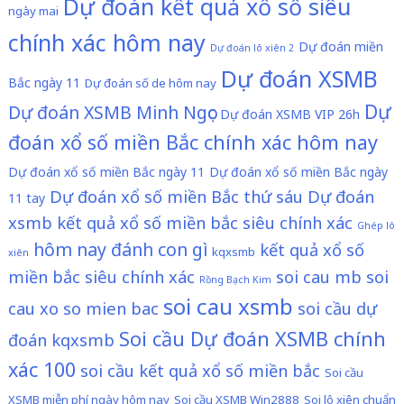
Dự đoán kết quả xổ số siêu
ngày mai
chính xác hôm nay
Dự đoán miền
Dự đoán lô xiên 2
Dự đoán XSMB
Bắc ngày 11
Dự đoán số de hôm nay
Dự
Dự đoán XSMB Minh Ngọc
Dự đoán XSMB VIP 26h
đoán xổ số miền Bắc chính xác hôm nay
Dự đoán xổ số miền Bắc ngày 11
Dự đoán xổ số miền Bắc ngày
Dự đoán xổ số miền Bắc thứ sáu Dự đoán
11 tay
xsmb kết quả xổ số miền bắc siêu chính xác
Ghép lô
hôm nay đánh con gì
kết quả xổ số
kqxsmb
xiên
miền bắc siêu chính xác
soi cau mb
soi
Rồng Bạch Kim
soi cau xsmb
cau xo so mien bac
soi cầu dự
Soi cầu Dự đoán XSMB chính
đoán kqxsmb
xác 100
soi cầu kết quả xổ số miền bắc
Soi cầu
XSMB miễn phí ngày hôm nay
Soi cầu XSMB Win2888
Soi lô xiên chuẩn