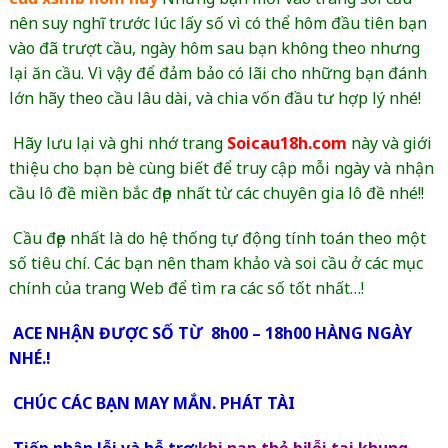
nên suy nghĩ trước lúc lấy số vì có thể hôm đầu tiên bạn
vào đã trượt cầu, ngày hôm sau bạn không theo nhưng
lại ăn cầu. Vì vậy để đảm bảo có lãi cho những bạn đánh
lớn hãy theo cầu lâu dài, và chia vốn đầu tư hợp lý nhé!
Hãy lưu lại và ghi nhớ trang
Soicau18h.com
này và giới
thiệu cho bạn bè cùng biết để truy cập mỗi ngày và nhận
cầu lô đề miền bắc đẹp nhất từ các chuyên gia lô đề nhé!!
Cầu đẹp nhất là do hệ thống tự động tính toán theo một
số tiêu chí. Các bạn nên tham khảo và soi cầu ở các mục
chính của trang Web để tìm ra các số tốt nhất…!
ACE NHẬN ĐƯỢC SỐ TỪ 8h00 – 18h00 HÀNG NGÀY
NHÉ.!
CHÚC CÁC BẠN MAY MẮN. PHÁT TÀI