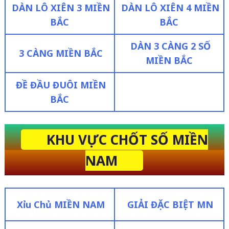
DÀN LÔ XIÊN 3 MIỀN
DÀN LÔ XIÊN 4 MIỀN
BẮC
BẮC
DÀN 3 CÀNG 2 SỐ
3 CÀNG MIỀN BẮC
MIỀN BẮC
ĐỀ ĐẦU ĐUÔI MIỀN
BẮC
KHU VỰC CHỐT SỐ MIỀN
NAM
Xỉu Chủ MIỀN NAM
GIẢI ĐẶC BIỆT MN