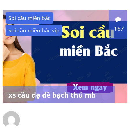
Soi cầu miền bắc
167
Soi cầu miền bắc víp
xs cầu đẹp đề bạch thủ mb