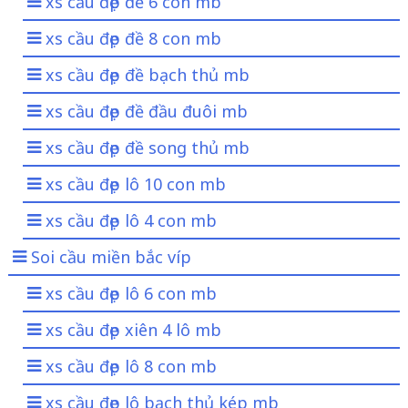
xs cầu đẹp đề 6 con mb
xs cầu đẹp đề 8 con mb
xs cầu đẹp đề bạch thủ mb
xs cầu đẹp đề đầu đuôi mb
xs cầu đẹp đề song thủ mb
xs cầu đẹp lô 10 con mb
xs cầu đẹp lô 4 con mb
Soi cầu miền bắc víp
xs cầu đẹp lô 6 con mb
xs cầu đẹp xiên 4 lô mb
xs cầu đẹp lô 8 con mb
xs cầu đẹp lô bạch thủ kép mb