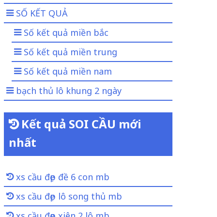
SỐ KẾT QUẢ
Số kết quả miền bắc
Số kết quả miền trung
Số kết quả miền nam
bạch thủ lô khung 2 ngày
Kết quả SOI CẦU mới
nhất
xs cầu đẹp đề 6 con mb
xs cầu đẹp lô song thủ mb
xs cầu đẹp xiên 2 lô mb