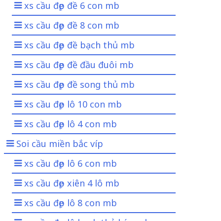
xs cầu đẹp đề 6 con mb
xs cầu đẹp đề 8 con mb
xs cầu đẹp đề bạch thủ mb
xs cầu đẹp đề đầu đuôi mb
xs cầu đẹp đề song thủ mb
xs cầu đẹp lô 10 con mb
xs cầu đẹp lô 4 con mb
Soi cầu miền bắc víp
xs cầu đẹp lô 6 con mb
xs cầu đẹp xiên 4 lô mb
xs cầu đẹp lô 8 con mb