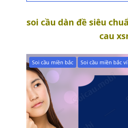
soi cầu dàn đề siêu chu
cau x
Soi cầu miền bắc
Soi cầu miền bắc v