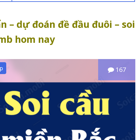
ẩn – dự đoán đề đầu đuôi – soi
smb hom nay
íp
167