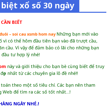
 biệt xổ số 30 ngày
 CẦN BIẾT
Những bạn mới vào
 đuôi – soi cau xsmb hom nay
số vì có thể hôm đầu tiên bạn vào đã trượt cầu,
n cầu. Vì vậy để đảm bảo có lãi cho những bạn
n đầu tư hợp lý nhé!
com
này và giới thiệu cho bạn bè cùng biết để truy
ẹp nhất từ các chuyên gia lô đề nhé!!
h toán theo một số tiêu chí. Các bạn nên tham
g Web để tìm ra các số tốt nhất…!
HÀNG NGÀY NHÉ.!