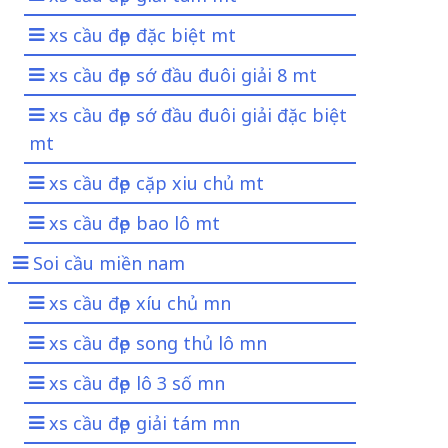
xs cầu đẹp đặc biệt mt
xs cầu đẹp sớ đầu đuôi giải 8 mt
xs cầu đẹp sớ đầu đuôi giải đặc biệt
mt
xs cầu đẹp cặp xiu chủ mt
xs cầu đẹp bao lô mt
Soi cầu miền nam
xs cầu đẹp xíu chủ mn
xs cầu đẹp song thủ lô mn
xs cầu đẹp lô 3 số mn
xs cầu đẹp giải tám mn