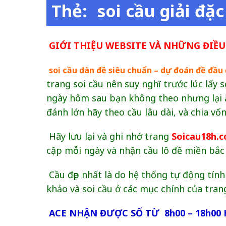
Thẻ:
soi cầu giải đặc
GIỚI THIỆU WEBSITE VÀ NHỮNG ĐIỀU
soi cầu dàn đề siêu chuẩn – dự đoán đề đầu
trang soi cầu nên suy nghĩ trước lúc lấy 
ngày hôm sau bạn không theo nhưng lại ă
đánh lớn hãy theo cầu lâu dài, và chia vố
Hãy lưu lại và ghi nhớ trang
Soicau18h.
cập mỗi ngày và nhận cầu lô đề miền bắc đ
Cầu đẹp nhất là do hệ thống tự động tín
khảo và soi cầu ở các mục chính của tran
ACE NHẬN ĐƯỢC SỐ TỪ 8h00 – 18h00 