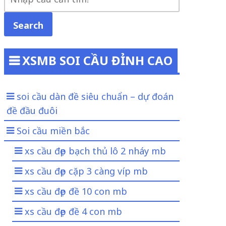
Search
XSMB SOI CẦU ĐỈNH CAO
soi cầu dàn đề siêu chuẩn – dự đoán
đề đầu đuôi
Soi cầu miền bắc
xs cầu đẹp bạch thủ lô 2 nháy mb
xs cầu đẹp cặp 3 càng víp mb
xs cầu đẹp đề 10 con mb
xs cầu đẹp đề 4 con mb