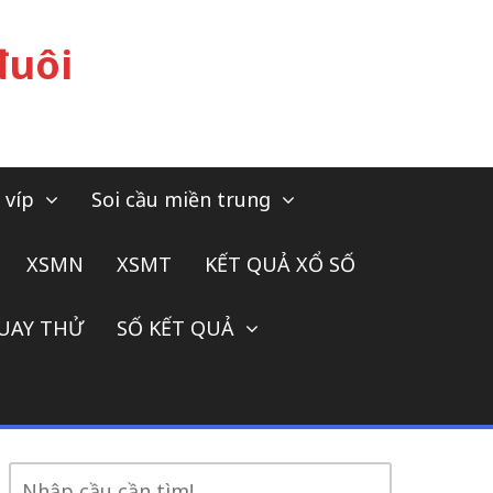
đuôi
 víp
Soi cầu miền trung
XSMN
XSMT
KẾT QUẢ XỔ SỐ
UAY THỬ
SỐ KẾT QUẢ