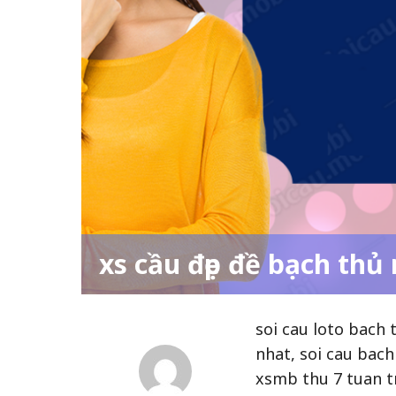
xs cầu đẹp đề bạch thủ
soi cau loto bach 
nhat, soi cau bach 
xsmb thu 7 tuan tr