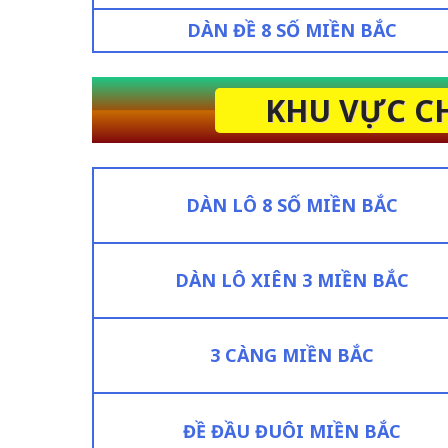
DÀN ĐỀ 8 SỐ MIỀN BẮC
KHU VỰC C
DÀN LÔ 8 SỐ MIỀN BẮC
DÀN LÔ XIÊN 3 MIỀN BẮC
3 CÀNG MIỀN BẮC
ĐỀ ĐẦU ĐUÔI MIỀN BẮC