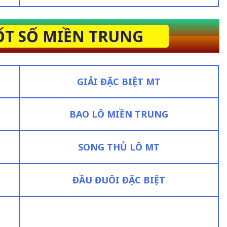
ỐT SỐ MIỀN TRUNG
GIẢI ĐẶC BIỆT MT
BAO LÔ MIỀN TRUNG
SONG THỦ LÔ MT
ĐẦU ĐUÔI ĐẶC BIỆT