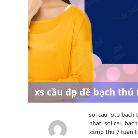
xs cầu đẹp đề bạch thủ
soi cau loto bach 
nhat, soi cau bach 
xsmb thu 7 tuan tr