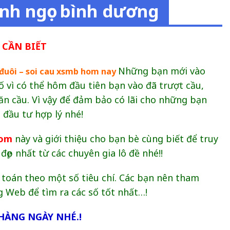
inh ngọc bình dương
 CẦN BIẾT
Những bạn mới vào
 đuôi – soi cau xsmb hom nay
số vì có thể hôm đầu tiên bạn vào đã trượt cầu,
n cầu. Vì vậy để đảm bảo có lãi cho những bạn
n đầu tư hợp lý nhé!
com
này và giới thiệu cho bạn bè cùng biết để truy
ẹp nhất từ các chuyên gia lô đề nhé!!
h toán theo một số tiêu chí. Các bạn nên tham
g Web để tìm ra các số tốt nhất…!
HÀNG NGÀY NHÉ.!