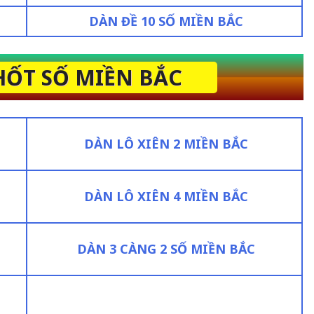
DÀN ĐỀ 10 SỐ MIỀN BẮC
HỐT SỐ MIỀN BẮC
DÀN LÔ XIÊN 2 MIỀN BẮC
DÀN LÔ XIÊN 4 MIỀN BẮC
DÀN 3 CÀNG 2 SỐ MIỀN BẮC