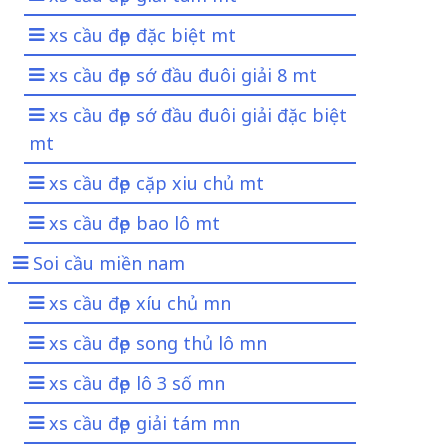
xs cầu đẹp đặc biệt mt
xs cầu đẹp sớ đầu đuôi giải 8 mt
xs cầu đẹp sớ đầu đuôi giải đặc biệt
mt
xs cầu đẹp cặp xiu chủ mt
xs cầu đẹp bao lô mt
Soi cầu miền nam
xs cầu đẹp xíu chủ mn
xs cầu đẹp song thủ lô mn
xs cầu đẹp lô 3 số mn
xs cầu đẹp giải tám mn