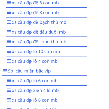
xs cầu đẹp đề 6 con mb
xs cầu đẹp đề 8 con mb
xs cầu đẹp đề bạch thủ mb
xs cầu đẹp đề đầu đuôi mb
xs cầu đẹp đề song thủ mb
xs cầu đẹp lô 10 con mb
xs cầu đẹp lô 4 con mb
Soi cầu miền bắc víp
xs cầu đẹp lô 6 con mb
xs cầu đẹp xiên 4 lô mb
xs cầu đẹp lô 8 con mb