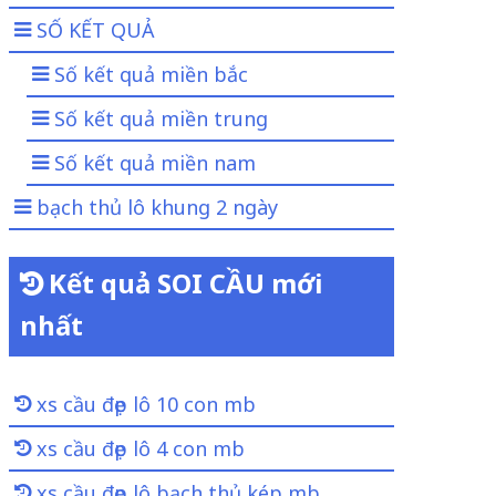
SỐ KẾT QUẢ
Số kết quả miền bắc
Số kết quả miền trung
Số kết quả miền nam
bạch thủ lô khung 2 ngày
Kết quả SOI CẦU mới
nhất
xs cầu đẹp lô 10 con mb
xs cầu đẹp lô 4 con mb
xs cầu đẹp lô bạch thủ kép mb