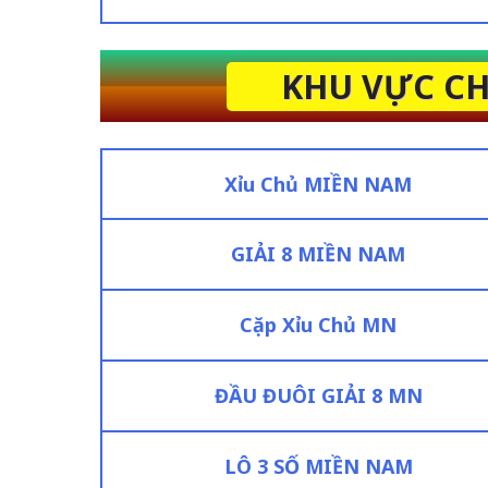
KHU VỰC C
Xỉu Chủ MIỀN NAM
GIẢI 8 MIỀN NAM
Cặp Xỉu Chủ MN
ĐẦU ĐUÔI GIẢI 8 MN
LÔ 3 SỐ MIỀN NAM