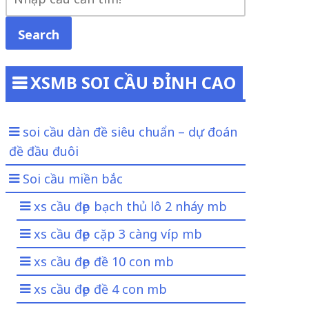
Search
XSMB SOI CẦU ĐỈNH CAO
soi cầu dàn đề siêu chuẩn – dự đoán
đề đầu đuôi
Soi cầu miền bắc
xs cầu đẹp bạch thủ lô 2 nháy mb
xs cầu đẹp cặp 3 càng víp mb
xs cầu đẹp đề 10 con mb
xs cầu đẹp đề 4 con mb