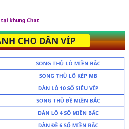
i tại khung Chat
ÀNH CHO DÂN VÍP
SONG THỦ LÔ MIỀN BẮC
SONG THỦ LÔ KÉP MB
DÀN LÔ 10 SỐ SIÊU VÍP
SONG THỦ ĐỀ MIỀN BẮC
DÀN LÔ 4 SỐ MIỀN BẮC
DÀN ĐỀ 6 SỐ MIỀN BẮC