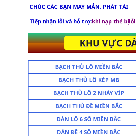
CHÚC CÁC BẠN MAY MẮN. PHÁT TÀI
Tiếp nhận lỗi và hỗ trợ:
khi nạp thẻ bị lỗ
KHU VỰC D
BẠCH THỦ LÔ MIỀN BẮC
BẠCH THỦ LÔ KÉP MB
BẠCH THỦ LÔ 2 NHÁY VÍP
BẠCH THỦ ĐỀ MIỀN BẮC
DÀN LÔ 6 SỐ MIỀN BẮC
DÀN ĐỀ 4 SỐ MIỀN BẮC