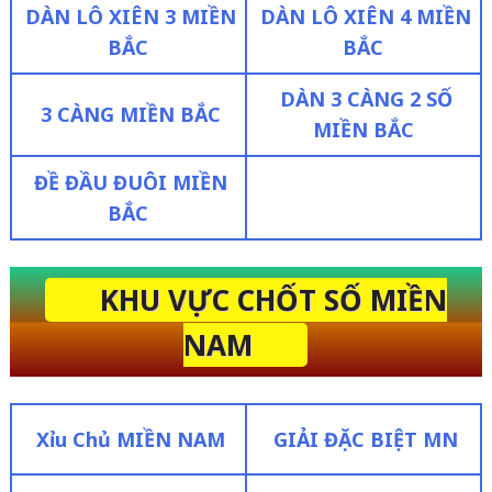
DÀN LÔ XIÊN 3 MIỀN
DÀN LÔ XIÊN 4 MIỀN
BẮC
BẮC
DÀN 3 CÀNG 2 SỐ
3 CÀNG MIỀN BẮC
MIỀN BẮC
ĐỀ ĐẦU ĐUÔI MIỀN
BẮC
KHU VỰC CHỐT SỐ MIỀN
NAM
Xỉu Chủ MIỀN NAM
GIẢI ĐẶC BIỆT MN