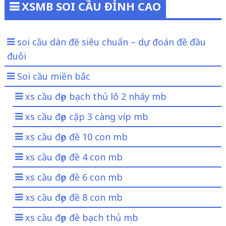
XSMB SOI CẦU ĐỈNH CAO
soi cầu dàn đề siêu chuẩn – dự đoán đề đầu
đuôi
Soi cầu miền bắc
xs cầu đẹp bạch thủ lô 2 nháy mb
xs cầu đẹp cặp 3 càng víp mb
xs cầu đẹp đề 10 con mb
xs cầu đẹp đề 4 con mb
xs cầu đẹp đề 6 con mb
xs cầu đẹp đề 8 con mb
xs cầu đẹp đề bạch thủ mb