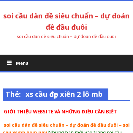
Skip
to
soi cầu dàn đề siêu chuẩn – dự đoán
content
đề đầu đuôi
soi cầu dàn đề siêu chuẩn – dự đoán đề đầu đuôi
Menu
Thẻ:
xs cầu đẹp xiên 2 lô mb
GIỚI THIỆU WEBSITE VÀ NHỮNG ĐIỀU CẦN BIẾT
soi cầu dàn đề siêu chuẩn – dự đoán đề đầu đuôi – soi
cau xsmb hom nay
Những bạn mới vào trang soi cầu