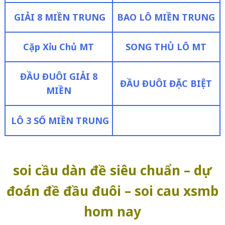
GIẢI 8 MIỀN TRUNG
BAO LÔ MIỀN TRUNG
Cặp Xỉu Chủ MT
SONG THỦ LÔ MT
ĐẦU ĐUÔI GIẢI 8
ĐẦU ĐUÔI ĐẶC BIỆT
MIỀN
LÔ 3 SỐ MIỀN TRUNG
soi cầu dàn đề siêu chuẩn – dự
đoán đề đầu đuôi – soi cau xsmb
hom nay