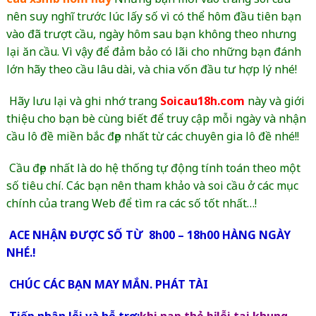
nên suy nghĩ trước lúc lấy số vì có thể hôm đầu tiên bạn
vào đã trượt cầu, ngày hôm sau bạn không theo nhưng
lại ăn cầu. Vì vậy để đảm bảo có lãi cho những bạn đánh
lớn hãy theo cầu lâu dài, và chia vốn đầu tư hợp lý nhé!
Hãy lưu lại và ghi nhớ trang
Soicau18h.com
này và giới
thiệu cho bạn bè cùng biết để truy cập mỗi ngày và nhận
cầu lô đề miền bắc đẹp nhất từ các chuyên gia lô đề nhé!!
Cầu đẹp nhất là do hệ thống tự động tính toán theo một
số tiêu chí. Các bạn nên tham khảo và soi cầu ở các mục
chính của trang Web để tìm ra các số tốt nhất…!
ACE NHẬN ĐƯỢC SỐ TỪ 8h00 – 18h00 HÀNG NGÀY
NHÉ.!
CHÚC CÁC BẠN MAY MẮN. PHÁT TÀI