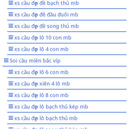
xs cầu đẹp đề bạch thủ mb
xs cầu đẹp đề đầu đuôi mb
xs cầu đẹp đề song thủ mb
xs cầu đẹp lô 10 con mb
xs cầu đẹp lô 4 con mb
Soi cầu miền bắc víp
xs cầu đẹp lô 6 con mb
xs cầu đẹp xiên 4 lô mb
xs cầu đẹp lô 8 con mb
xs cầu đẹp lô bạch thủ kép mb
xs cầu đẹp lô bạch thủ mb