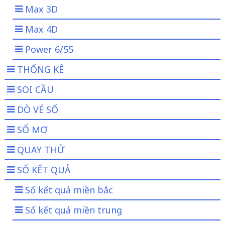
Max 3D
Max 4D
Power 6/55
THỐNG KÊ
SOI CẦU
DÒ VÉ SỐ
SỔ MƠ
QUAY THỬ
SỐ KẾT QUẢ
Số kết quả miền bắc
Số kết quả miền trung