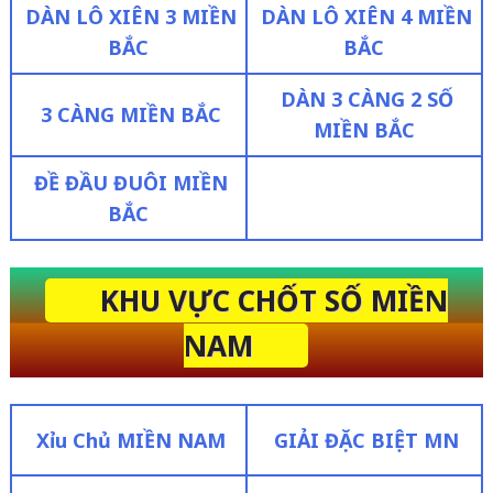
DÀN LÔ XIÊN 3 MIỀN
DÀN LÔ XIÊN 4 MIỀN
BẮC
BẮC
DÀN 3 CÀNG 2 SỐ
3 CÀNG MIỀN BẮC
MIỀN BẮC
ĐỀ ĐẦU ĐUÔI MIỀN
BẮC
KHU VỰC CHỐT SỐ MIỀN
NAM
Xỉu Chủ MIỀN NAM
GIẢI ĐẶC BIỆT MN