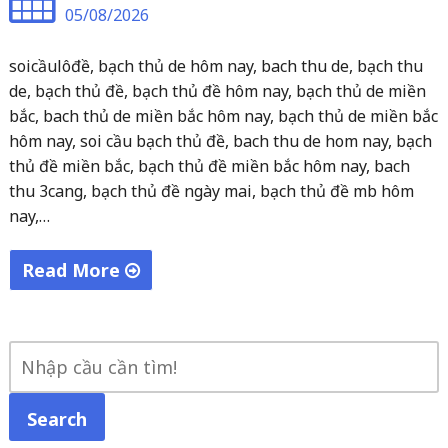
05/08/2026
soicầulôđề, bạch thủ de hôm nay, bach thu de, bạch thu
de, bạch thủ đề, bạch thủ đề hôm nay, bạch thủ de miền
bắc, bach thủ de miền bắc hôm nay, bạch thủ de miền bắc
hôm nay, soi cầu bạch thủ đề, bach thu de hom nay, bạch
thủ đề miền bắc, bạch thủ đề miền bắc hôm nay, bach
thu 3cang, bạch thủ đề ngày mai, bạch thủ đề mb hôm
nay,…
Read More
"xs
cầu
đẹp
đề
10
Search
con