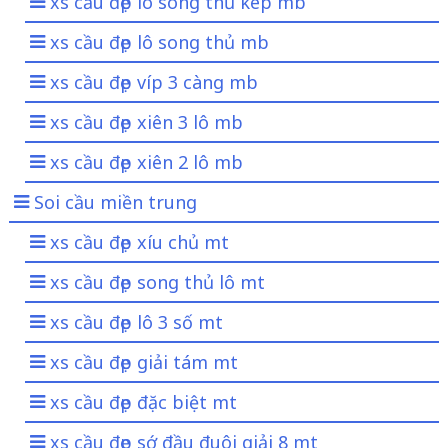
xs cầu đẹp lô song thủ kép mb
xs cầu đẹp lô song thủ mb
xs cầu đẹp víp 3 càng mb
xs cầu đẹp xiên 3 lô mb
xs cầu đẹp xiên 2 lô mb
Soi cầu miền trung
xs cầu đẹp xíu chủ mt
xs cầu đẹp song thủ lô mt
xs cầu đẹp lô 3 số mt
xs cầu đẹp giải tám mt
xs cầu đẹp đặc biệt mt
xs cầu đẹp sớ đầu đuôi giải 8 mt