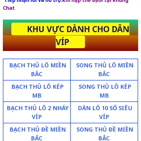
Tiếp nhận lỗi và hỗ trợ:
khi nạp thẻ bị lỗi tại khung
Chat
KHU VỰC DÀNH CHO DÂN
VÍP
BẠCH THỦ LÔ MIỀN
SONG THỦ LÔ MIỀN
BẮC
BẮC
BẠCH THỦ LÔ KÉP
SONG THỦ LÔ KÉP
MB
MB
BẠCH THỦ LÔ 2 NHÁY
DÀN LÔ 10 SỐ SIÊU
VÍP
VÍP
BẠCH THỦ ĐỀ MIỀN
SONG THỦ ĐỀ MIỀN
BẮC
BẮC