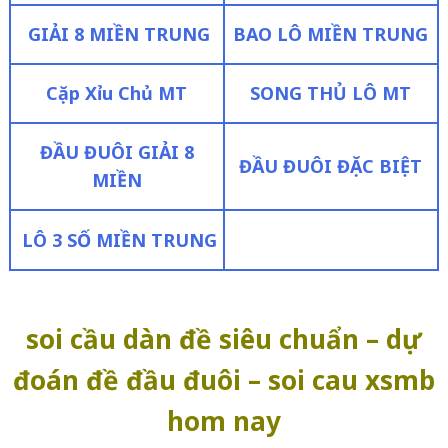
GIẢI 8 MIỀN TRUNG
BAO LÔ MIỀN TRUNG
Cặp Xỉu Chủ MT
SONG THỦ LÔ MT
ĐẦU ĐUÔI GIẢI 8
ĐẦU ĐUÔI ĐẶC BIỆT
MIỀN
LÔ 3 SỐ MIỀN TRUNG
soi cầu dàn đề siêu chuẩn – dự
đoán đề đầu đuôi – soi cau xsmb
hom nay