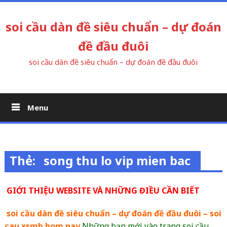
Skip
to
soi cầu dàn đề siêu chuẩn – dự đoán
content
đề đầu đuôi
soi cầu dàn đề siêu chuẩn – dự đoán đề đầu đuôi
Menu
Thẻ:
song thu lo vip mien bac
GIỚI THIỆU WEBSITE VÀ NHỮNG ĐIỀU CẦN BIẾT
soi cầu dàn đề siêu chuẩn – dự đoán đề đầu đuôi – soi
cau xsmb hom nay
Những bạn mới vào trang soi cầu