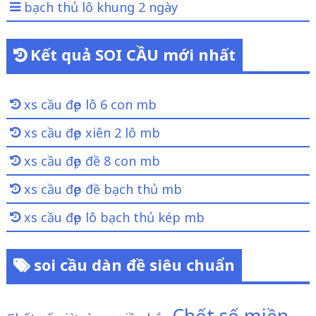
bạch thủ lô khung 2 ngày
Kết quả SOI CẦU mới nhất
xs cầu đẹp lô 6 con mb
xs cầu đẹp xiên 2 lô mb
xs cầu đẹp đề 8 con mb
xs cầu đẹp đề bạch thủ mb
xs cầu đẹp lô bạch thủ kép mb
soi cầu dàn đề siêu chuẩn
Chốt số miền