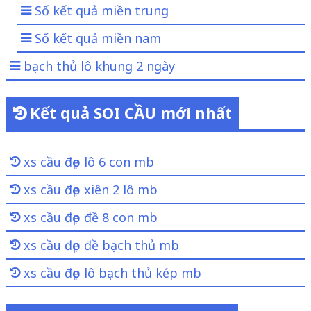
Số kết quả miền trung
Số kết quả miền nam
bạch thủ lô khung 2 ngày
Kết quả SOI CẦU mới nhất
xs cầu đẹp lô 6 con mb
xs cầu đẹp xiên 2 lô mb
xs cầu đẹp đề 8 con mb
xs cầu đẹp đề bạch thủ mb
xs cầu đẹp lô bạch thủ kép mb