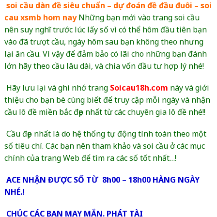
soi cầu dàn đề siêu chuẩn – dự đoán đề đầu đuôi – soi
cau xsmb hom nay
Những bạn mới vào trang soi cầu
nên suy nghĩ trước lúc lấy số vì có thể hôm đầu tiên bạn
vào đã trượt cầu, ngày hôm sau bạn không theo nhưng
lại ăn cầu. Vì vậy để đảm bảo có lãi cho những bạn đánh
lớn hãy theo cầu lâu dài, và chia vốn đầu tư hợp lý nhé!
Hãy lưu lại và ghi nhớ trang
Soicau18h.com
này và giới
thiệu cho bạn bè cùng biết để truy cập mỗi ngày và nhận
cầu lô đề miền bắc đẹp nhất từ các chuyên gia lô đề nhé!!
Cầu đẹp nhất là do hệ thống tự động tính toán theo một
số tiêu chí. Các bạn nên tham khảo và soi cầu ở các mục
chính của trang Web để tìm ra các số tốt nhất…!
ACE NHẬN ĐƯỢC SỐ TỪ 8h00 – 18h00 HÀNG NGÀY
NHÉ.!
CHÚC CÁC BẠN MAY MẮN. PHÁT TÀI