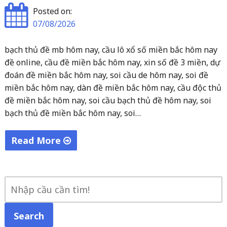
Posted on:
07/08/2026
bạch thủ đề mb hôm nay, cầu lô xổ số miền bắc hôm nay
đề online, cầu đề miền bắc hôm nay, xin số đề 3 miền, dự
đoán đề miền bắc hôm nay, soi cầu de hôm nay, soi đề
miền bắc hôm nay, dàn đề miền bắc hôm nay, cầu độc thủ
đề miền bắc hôm nay, soi cầu bạch thủ đề hôm nay, soi
bạch thủ đề miền bắc hôm nay, soi…
Read More
"xs
cầu
đẹp
đề
6
Search