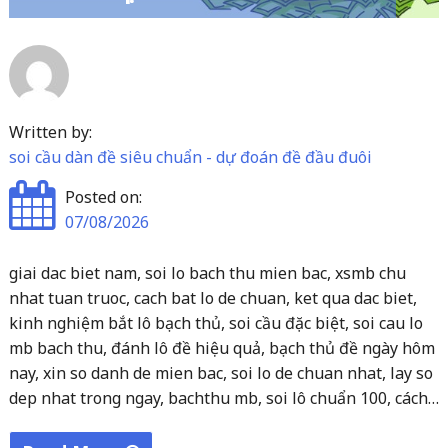
Written by:
soi cầu dàn đề siêu chuẩn - dự đoán đề đầu đuôi
Posted on:
07/08/2026
giai dac biet nam, soi lo bach thu mien bac, xsmb chu
nhat tuan truoc, cach bat lo de chuan, ket qua dac biet,
kinh nghiệm bắt lô bạch thủ, soi cầu đặc biệt, soi cau lo
mb bach thu, đánh lô đề hiệu quả, bạch thủ đề ngày hôm
nay, xin so danh de mien bac, soi lo de chuan nhat, lay so
dep nhat trong ngay, bachthu mb, soi lô chuẩn 100, cách…