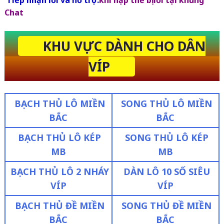
Tiếp nhận lỗi và hỗ trợ:
khi nạp thẻ bị lỗi tại khung
Chat
KHU VỰC DÀNH CHO DÂN
VÍP
BẠCH THỦ LÔ MIỀN
SONG THỦ LÔ MIỀN
BẮC
BẮC
BẠCH THỦ LÔ KÉP
SONG THỦ LÔ KÉP
MB
MB
BẠCH THỦ LÔ 2 NHÁY
DÀN LÔ 10 SỐ SIÊU
VÍP
VÍP
BẠCH THỦ ĐỀ MIỀN
SONG THỦ ĐỀ MIỀN
BẮC
BẮC