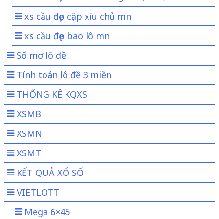
xs cầu đẹp cặp xíu chủ mn
xs cầu đẹp bao lô mn
Sổ mơ lô đề
Tính toán lô đề 3 miền
THỐNG KÊ KQXS
XSMB
XSMN
XSMT
KẾT QUẢ XỔ SỐ
VIETLOTT
Mega 6×45