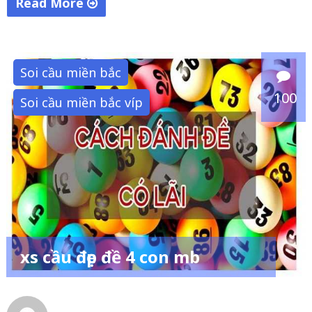
Read More
"xs
cầu
đẹp
Soi cầu miền bắc
đề
100
Soi cầu miền bắc víp
đầu
đuôi
mb"
xs cầu đẹp đề 4 con mb