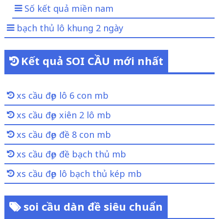
Số kết quả miền nam
bạch thủ lô khung 2 ngày
Kết quả SOI CẦU mới nhất
xs cầu đẹp lô 6 con mb
xs cầu đẹp xiên 2 lô mb
xs cầu đẹp đề 8 con mb
xs cầu đẹp đề bạch thủ mb
xs cầu đẹp lô bạch thủ kép mb
soi cầu dàn đề siêu chuẩn