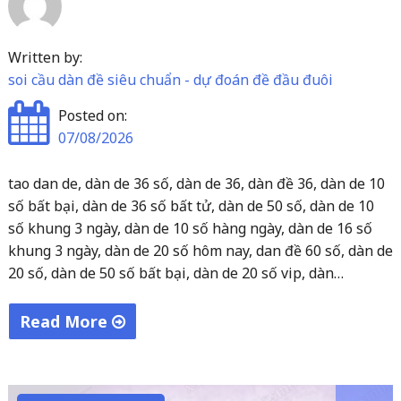
Written by:
soi cầu dàn đề siêu chuẩn - dự đoán đề đầu đuôi
Posted on:
07/08/2026
tao dan de, dàn de 36 số, dàn de 36, dàn đề 36, dàn de 10
số bất bại, dàn de 36 số bất tử, dàn de 50 số, dàn de 10
số khung 3 ngày, dàn de 10 số hàng ngày, dàn de 16 số
khung 3 ngày, dàn de 20 số hôm nay, dan đề 60 số, dàn de
20 số, dàn de 50 số bất bại, dàn de 20 số vip, dàn…
Read More
"xs
cầu