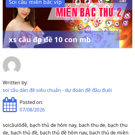
Soi cầu miền bắc víp
8
con
mb"
xs cầu đẹp đề 10 con mb
Written by:
soi cầu dàn đề siêu chuẩn - dự đoán đề đầu đuôi
Posted on:
07/08/2026
soicầulôđề, bạch thủ de hôm nay, bach thu de, bạch thu
de, bạch thủ đề, bạch thủ đề hôm nay, bạch thủ de miền