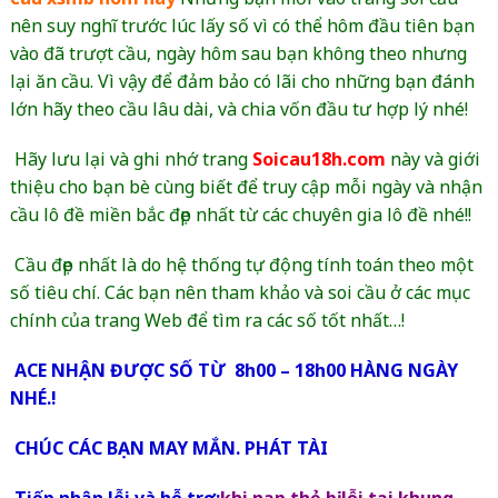
nên suy nghĩ trước lúc lấy số vì có thể hôm đầu tiên bạn
vào đã trượt cầu, ngày hôm sau bạn không theo nhưng
lại ăn cầu. Vì vậy để đảm bảo có lãi cho những bạn đánh
lớn hãy theo cầu lâu dài, và chia vốn đầu tư hợp lý nhé!
Hãy lưu lại và ghi nhớ trang
Soicau18h.com
này và giới
thiệu cho bạn bè cùng biết để truy cập mỗi ngày và nhận
cầu lô đề miền bắc đẹp nhất từ các chuyên gia lô đề nhé!!
Cầu đẹp nhất là do hệ thống tự động tính toán theo một
số tiêu chí. Các bạn nên tham khảo và soi cầu ở các mục
chính của trang Web để tìm ra các số tốt nhất…!
ACE NHẬN ĐƯỢC SỐ TỪ 8h00 – 18h00 HÀNG NGÀY
NHÉ.!
CHÚC CÁC BẠN MAY MẮN. PHÁT TÀI