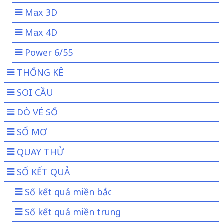
Max 3D
Max 4D
Power 6/55
THỐNG KÊ
SOI CẦU
DÒ VÉ SỐ
SỔ MƠ
QUAY THỬ
SỐ KẾT QUẢ
Số kết quả miền bắc
Số kết quả miền trung