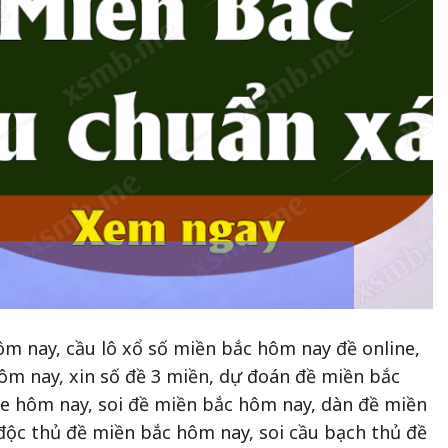
m nay, cầu lô xổ số miền bắc hôm nay đề online,
ôm nay, xin số đề 3 miền, dự đoán đề miền bắc
de hôm nay, soi đề miền bắc hôm nay, dàn đề miền
độc thủ đề miền bắc hôm nay, soi cầu bạch thủ đề