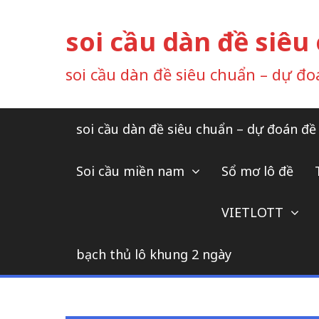
Skip
to
soi cầu dàn đề siêu
content
soi cầu dàn đề siêu chuẩn – dự đ
soi cầu dàn đề siêu chuẩn – dự đoán đề
Soi cầu miền nam
Sổ mơ lô đề
VIETLOTT
bạch thủ lô khung 2 ngày