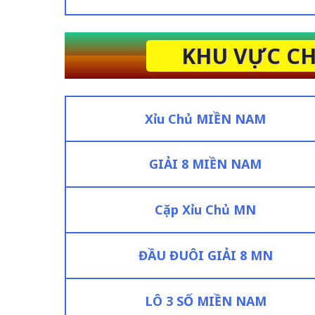
KHU VỰC C
Xỉu Chủ MIỀN NAM
GIẢI 8 MIỀN NAM
Cặp Xỉu Chủ MN
ĐẦU ĐUÔI GIẢI 8 MN
LÔ 3 SỐ MIỀN NAM