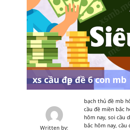
xs cầu đẹp đề 6 con mb
bạch thủ đề mb hô
cầu đề miền bắc h
hôm nay, soi cầu 
bắc hôm nay, cầu 
Written by: