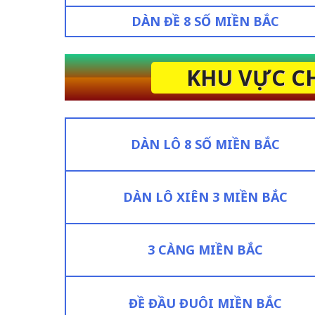
DÀN ĐỀ 8 SỐ MIỀN BẮC
KHU VỰC C
DÀN LÔ 8 SỐ MIỀN BẮC
DÀN LÔ XIÊN 3 MIỀN BẮC
3 CÀNG MIỀN BẮC
ĐỀ ĐẦU ĐUÔI MIỀN BẮC