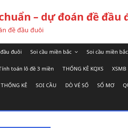
 chuẩn – dự đoán đề đầu 
oán đề đầu đuôi
 đầu đuôi
Soi cầu miền bắc
Soi cầu miền bắc
Tính toán lô đề 3 miền
THỐNG KÊ KQXS
XSMB
THỐNG KÊ
SOI CẦU
DÒ VÉ SỐ
SỔ MƠ
Q