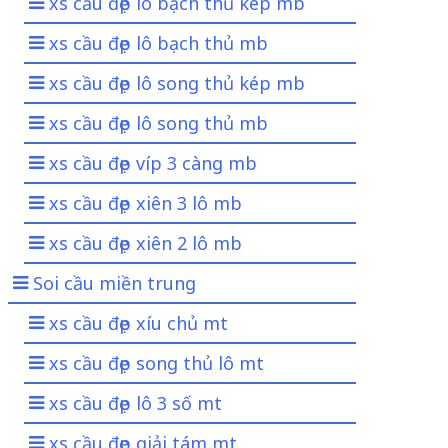
xs cầu đẹp lô bạch thủ kép mb
xs cầu đẹp lô bạch thủ mb
xs cầu đẹp lô song thủ kép mb
xs cầu đẹp lô song thủ mb
xs cầu đẹp víp 3 càng mb
xs cầu đẹp xiên 3 lô mb
xs cầu đẹp xiên 2 lô mb
Soi cầu miền trung
xs cầu đẹp xíu chủ mt
xs cầu đẹp song thủ lô mt
xs cầu đẹp lô 3 số mt
xs cầu đẹp giải tám mt