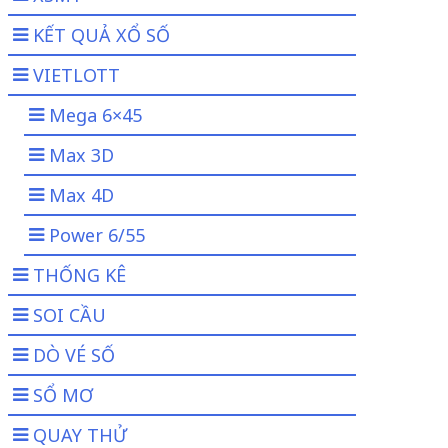
KẾT QUẢ XỔ SỐ
VIETLOTT
Mega 6×45
Max 3D
Max 4D
Power 6/55
THỐNG KÊ
SOI CẦU
DÒ VÉ SỐ
SỔ MƠ
QUAY THỬ