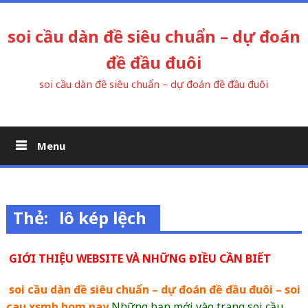
Skip
to
soi cầu dàn đề siêu chuẩn – dự đoán
content
đề đầu đuôi
soi cầu dàn đề siêu chuẩn – dự đoán đề đầu đuôi
Menu
Thẻ:
lô kép lệch
GIỚI THIỆU WEBSITE VÀ NHỮNG ĐIỀU CẦN BIẾT
soi cầu dàn đề siêu chuẩn – dự đoán đề đầu đuôi – soi
cau xsmb hom nay
Những bạn mới vào trang soi cầu