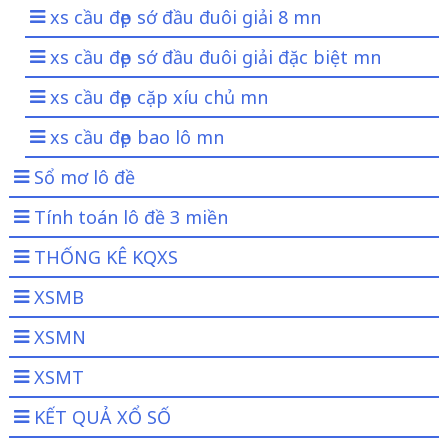
xs cầu đẹp sớ đầu đuôi giải 8 mn
xs cầu đẹp sớ đầu đuôi giải đặc biệt mn
xs cầu đẹp cặp xíu chủ mn
xs cầu đẹp bao lô mn
Sổ mơ lô đề
Tính toán lô đề 3 miền
THỐNG KÊ KQXS
XSMB
XSMN
XSMT
KẾT QUẢ XỔ SỐ