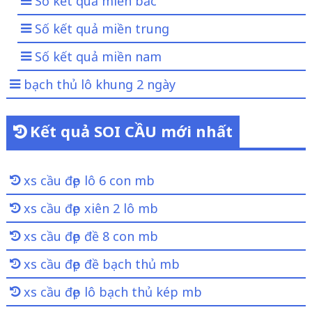
Số kết quả miền bắc
Số kết quả miền trung
Số kết quả miền nam
bạch thủ lô khung 2 ngày
Kết quả SOI CẦU mới nhất
xs cầu đẹp lô 6 con mb
xs cầu đẹp xiên 2 lô mb
xs cầu đẹp đề 8 con mb
xs cầu đẹp đề bạch thủ mb
xs cầu đẹp lô bạch thủ kép mb