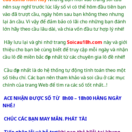
nên suy nghĩ trước lúc lấy số vì có thể hôm đầu tiên bạn
vào đã trượt cầu, ngày hôm sau bạn không theo nhưng
lại ăn cầu. Vì vậy để đảm bảo có lãi cho những bạn đánh
lớn hãy theo cầu lâu dài, và chia vốn đầu tư hợp lý nhé!
Hãy lưu lại và ghi nhớ trang
Soicau18h.com
này và giới
thiệu cho bạn bè cùng biết để truy cập mỗi ngày và nhận
cầu lô đề miền bắc đẹp nhất từ các chuyên gia lô đề nhé!!
Cầu đẹp nhất là do hệ thống tự động tính toán theo một
số tiêu chí. Các bạn nên tham khảo và soi cầu ở các mục
chính của trang Web để tìm ra các số tốt nhất…!
ACE NHẬN ĐƯỢC SỐ TỪ 8h00 – 18h00 HÀNG NGÀY
NHÉ.!
CHÚC CÁC BẠN MAY MẮN. PHÁT TÀI