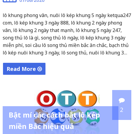
lô khung phong vân, nuôi lô kép khung 5 ngày ketqua247
com, lô kép khung 3 ngày 888, lô khung 2 ngày phong
vân, lô khung 2 ngày that mạnh, lô khung 5 ngày 247,
song thủ lô là gì, song thủ lô ngày, lô kép khung 3 ngày
miễn phí, soi cầu lô song thủ miền bắc ăn chắc, bạch thủ
lô kép nuôi khung 3 ngày, lô song thủ, nuôi lô khung 3…
Read More
"xs
cầu
đẹp
lô
2
song
Bật mí các cách bắt lô kép
thủ
miền Bắc hiệu quả
kép