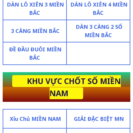
DÀN LÔ XIÊN 3 MIỀN
DÀN LÔ XIÊN 4 MIỀN
BẮC
BẮC
DÀN 3 CÀNG 2 SỐ
3 CÀNG MIỀN BẮC
MIỀN BẮC
ĐỀ ĐẦU ĐUÔI MIỀN
BẮC
KHU VỰC CHỐT SỐ MIỀN
NAM
Xỉu Chủ MIỀN NAM
GIẢI ĐẶC BIỆT MN