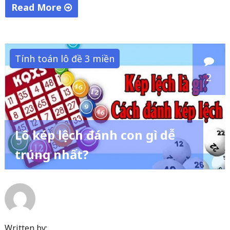
Read More
"Bật
mí
các
Tính toán lô đề 3 miền
cách
2
bắt
lô
kép
miền
Lô kép lệch đánh con gì dễ
Bắc
trúng nhất?
hiệu
quả "
Written by: