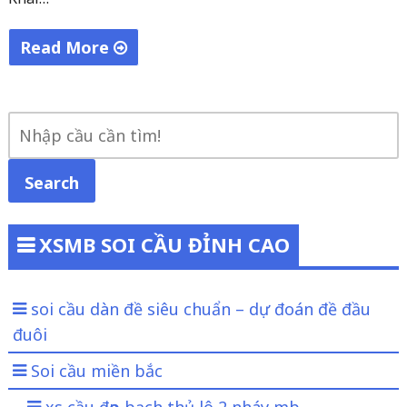
Read More
"Bật
mí
các
cách
bắt
Search
lô
kép
XSMB SOI CẦU ĐỈNH CAO
miền
Bắc
hiệu
soi cầu dàn đề siêu chuẩn – dự đoán đề đầu
quả "
đuôi
Soi cầu miền bắc
xs cầu đẹp bạch thủ lô 2 nháy mb