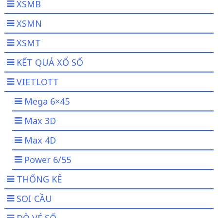
XSMB
XSMN
XSMT
KẾT QUẢ XỔ SỐ
VIETLOTT
Mega 6×45
Max 3D
Max 4D
Power 6/55
THỐNG KÊ
SOI CẦU
DÒ VÉ SỐ