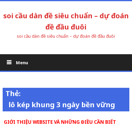
Skip
to
soi cầu dàn đề siêu chuẩn – dự đoán
content
đề đầu đuôi
soi cầu dàn đề siêu chuẩn – dự đoán đề đầu đuôi
Menu
Thẻ:
lô kép khung 3 ngày bền vững
GIỚI THIỆU WEBSITE VÀ NHỮNG ĐIỀU CẦN BIẾT