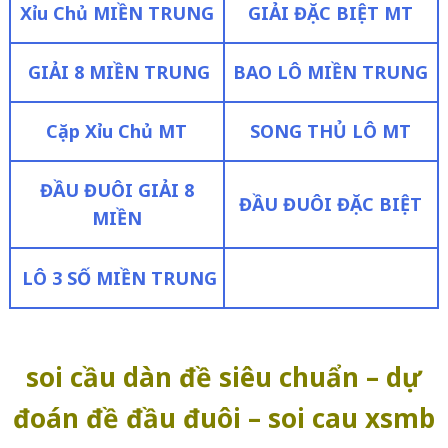
Xỉu Chủ MIỀN TRUNG
GIẢI ĐẶC BIỆT MT
GIẢI 8 MIỀN TRUNG
BAO LÔ MIỀN TRUNG
Cặp Xỉu Chủ MT
SONG THỦ LÔ MT
ĐẦU ĐUÔI GIẢI 8
ĐẦU ĐUÔI ĐẶC BIỆT
MIỀN
LÔ 3 SỐ MIỀN TRUNG
soi cầu dàn đề siêu chuẩn – dự
đoán đề đầu đuôi – soi cau xsmb