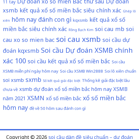
Dự đoán xổ số miền Bắc thứ sáu Dự đoán
11 tay
xsmb kết quả xổ số miền bắc siêu chính xác
Ghép lô
hôm nay đánh con gì
kết quả xổ số
kqxsmb
xiên
miền bắc siêu chính xác
soi cau mb
soi
Rồng Bạch Kim
soi cau xsmb
cau xo so mien bac
soi cầu dự
Soi cầu Dự đoán XSMB chính
đoán kqxsmb
xác 100
soi cầu kết quả xổ số miền bắc
Soi cầu
XSMB miễn phí ngày hôm nay
Soi cầu XSMB Win2888
Soi lô xiên chuẩn
sxmb
soi xsmb
Thống kê giải đặc biệt lâu
Số kết quả giải đặc biệt
xsmb dự đoán xổ số miền bắc hôm nay
XSMB
chưa về
xổ số miền bắc
XSMN
năm 2021
xổ số miền bắc
hôm nay
đề về 50 hôm sau đánh con gì
Copyright © 2026
soi cầu dàn đề siêu chuẩn – dự đoán