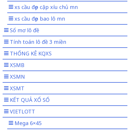
xs cầu đẹp cặp xíu chủ mn
xs cầu đẹp bao lô mn
Sổ mơ lô đề
Tính toán lô đề 3 miền
THỐNG KÊ KQXS
XSMB
XSMN
XSMT
KẾT QUẢ XỔ SỐ
VIETLOTT
Mega 6×45