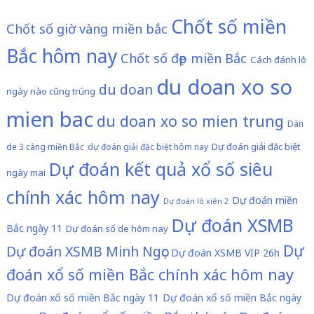
Chốt số miền
Chốt số giờ vàng miền bắc
Bắc hôm nay
Chốt số đẹp miền Bắc
Cách đánh lô
du doan xo so
du doan
ngày nào cũng trúng
mien bac
du doan xo so mien trung
Dàn
Dự đoán giải đặc biệt
de 3 càng miền Bắc
dự đoán giải đặc biệt hôm nay
Dự đoán kết quả xổ số siêu
ngày mai
chính xác hôm nay
Dự đoán miền
Dự đoán lô xiên 2
Dự đoán XSMB
Bắc ngày 11
Dự đoán số de hôm nay
Dự
Dự đoán XSMB Minh Ngọc
Dự đoán XSMB VIP 26h
đoán xổ số miền Bắc chính xác hôm nay
Dự đoán xổ số miền Bắc ngày 11
Dự đoán xổ số miền Bắc ngày