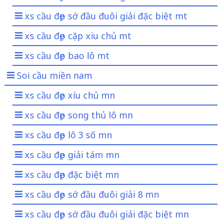
xs cầu đẹp sớ đầu đuôi giải đặc biệt mt
xs cầu đẹp cặp xiu chủ mt
xs cầu đẹp bao lô mt
Soi cầu miền nam
xs cầu đẹp xíu chủ mn
xs cầu đẹp song thủ lô mn
xs cầu đẹp lô 3 số mn
xs cầu đẹp giải tám mn
xs cầu đẹp đặc biệt mn
xs cầu đẹp sớ đầu đuôi giải 8 mn
xs cầu đẹp sớ đầu đuôi giải đặc biệt mn