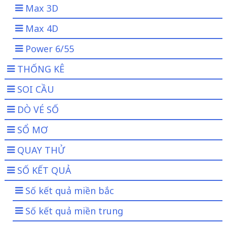
Max 3D
Max 4D
Power 6/55
THỐNG KÊ
SOI CẦU
DÒ VÉ SỐ
SỔ MƠ
QUAY THỬ
SỐ KẾT QUẢ
Số kết quả miền bắc
Số kết quả miền trung