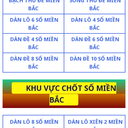
BẠCH THỦ ĐỀ MIỀN
SONG THỦ ĐỀ MIỀN
BẮC
BẮC
DÀN LÔ 6 SỐ MIỀN
DÀN LÔ 4 SỐ MIỀN
BẮC
BẮC
DÀN ĐỀ 4 SỐ MIỀN
DÀN ĐỀ 6 SỐ MIỀN
BẮC
BẮC
DÀN ĐỀ 8 SỐ MIỀN
DÀN ĐỀ 10 SỐ MIỀN
BẮC
BẮC
KHU VỰC CHỐT SỐ MIỀN
BẮC
DÀN LÔ 8 SỐ MIỀN
DÀN LÔ XIÊN 2 MIỀN