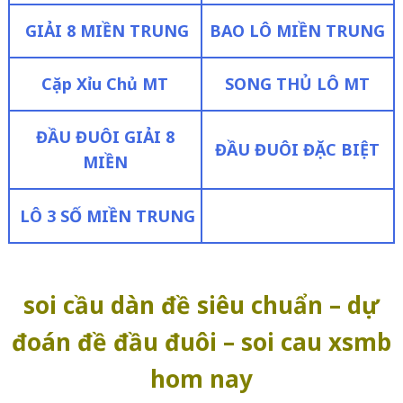
GIẢI 8 MIỀN TRUNG
BAO LÔ MIỀN TRUNG
Cặp Xỉu Chủ MT
SONG THỦ LÔ MT
ĐẦU ĐUÔI GIẢI 8
ĐẦU ĐUÔI ĐẶC BIỆT
MIỀN
LÔ 3 SỐ MIỀN TRUNG
soi cầu dàn đề siêu chuẩn – dự
đoán đề đầu đuôi – soi cau xsmb
hom nay