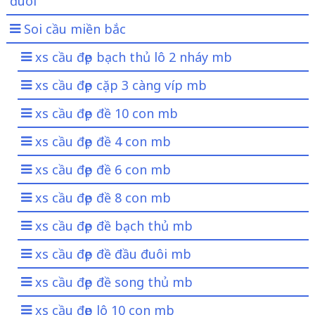
đuôi
quả"
Soi cầu miền bắc
xs cầu đẹp bạch thủ lô 2 nháy mb
xs cầu đẹp cặp 3 càng víp mb
xs cầu đẹp đề 10 con mb
xs cầu đẹp đề 4 con mb
xs cầu đẹp đề 6 con mb
xs cầu đẹp đề 8 con mb
xs cầu đẹp đề bạch thủ mb
xs cầu đẹp đề đầu đuôi mb
xs cầu đẹp đề song thủ mb
xs cầu đẹp lô 10 con mb