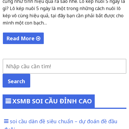
cũng như tính hiệu quả ra sao nhé. Lô kép nuôi 5 ngày là
gì? Lô kép nuôi 5 ngày là một trong những cách nuôi lô
kép vô cùng hiệu quả, tại đây bạn cần phải bắt được cho
mình một con bạch…
Read More
"hướng
dẫn
cách
nhân
2
Search
số
vốn
XSMB SOI CẦU ĐỈNH CAO
trong
5
ngày
soi cầu dàn đề siêu chuẩn – dự đoán đề đầu
hiệu