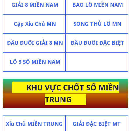
GIẢI 8 MIỀN NAM
BAO LÔ MIỀN NAM
Cặp Xỉu Chủ MN
SONG THỦ LÔ MN
ĐẦU ĐUÔI GIẢI 8 MN
ĐẦU ĐUÔI ĐẶC BIỆT
LÔ 3 SỐ MIỀN NAM
KHU VỰC CHỐT SỐ MIỀN
TRUNG
Xỉu Chủ MIỀN TRUNG
GIẢI ĐẶC BIỆT MT