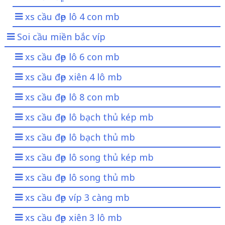
xs cầu đẹp lô 4 con mb
Soi cầu miền bắc víp
xs cầu đẹp lô 6 con mb
xs cầu đẹp xiên 4 lô mb
xs cầu đẹp lô 8 con mb
xs cầu đẹp lô bạch thủ kép mb
xs cầu đẹp lô bạch thủ mb
xs cầu đẹp lô song thủ kép mb
xs cầu đẹp lô song thủ mb
xs cầu đẹp víp 3 càng mb
xs cầu đẹp xiên 3 lô mb