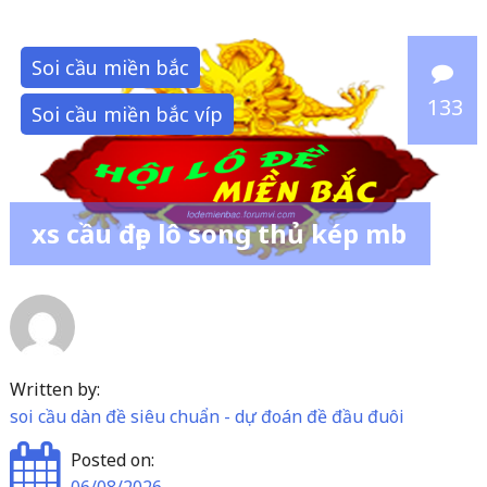
Soi cầu miền bắc
133
Soi cầu miền bắc víp
xs cầu đẹp lô song thủ kép mb
Written by:
soi cầu dàn đề siêu chuẩn - dự đoán đề đầu đuôi
Posted on:
06/08/2026