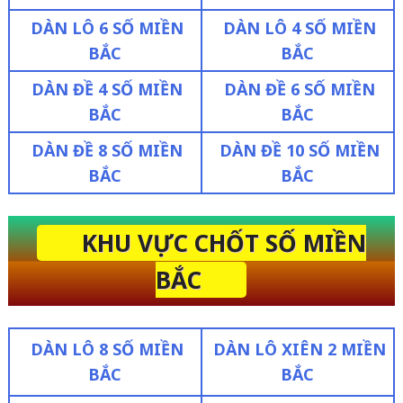
DÀN LÔ 6 SỐ MIỀN
DÀN LÔ 4 SỐ MIỀN
BẮC
BẮC
DÀN ĐỀ 4 SỐ MIỀN
DÀN ĐỀ 6 SỐ MIỀN
BẮC
BẮC
DÀN ĐỀ 8 SỐ MIỀN
DÀN ĐỀ 10 SỐ MIỀN
BẮC
BẮC
KHU VỰC CHỐT SỐ MIỀN
BẮC
DÀN LÔ 8 SỐ MIỀN
DÀN LÔ XIÊN 2 MIỀN
BẮC
BẮC