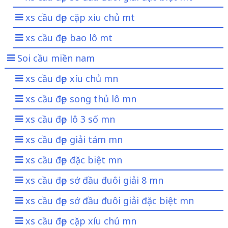
xs cầu đẹp cặp xiu chủ mt
xs cầu đẹp bao lô mt
Soi cầu miền nam
xs cầu đẹp xíu chủ mn
xs cầu đẹp song thủ lô mn
xs cầu đẹp lô 3 số mn
xs cầu đẹp giải tám mn
xs cầu đẹp đặc biệt mn
xs cầu đẹp sớ đầu đuôi giải 8 mn
xs cầu đẹp sớ đầu đuôi giải đặc biệt mn
xs cầu đẹp cặp xíu chủ mn