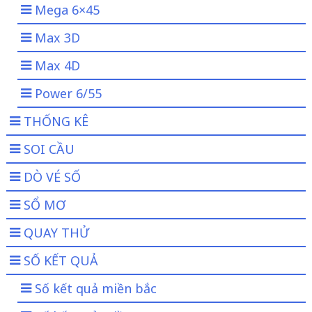
Mega 6×45
Max 3D
Max 4D
Power 6/55
THỐNG KÊ
SOI CẦU
DÒ VÉ SỐ
SỔ MƠ
QUAY THỬ
SỐ KẾT QUẢ
Số kết quả miền bắc