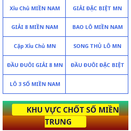
Xỉu Chủ MIỀN NAM
GIẢI ĐẶC BIỆT MN
GIẢI 8 MIỀN NAM
BAO LÔ MIỀN NAM
Cặp Xỉu Chủ MN
SONG THỦ LÔ MN
ĐẦU ĐUÔI GIẢI 8 MN
ĐẦU ĐUÔI ĐẶC BIỆT
LÔ 3 SỐ MIỀN NAM
KHU VỰC CHỐT SỐ MIỀN
TRUNG