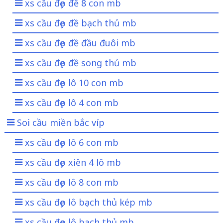
xs cầu đẹp đề 8 con mb
xs cầu đẹp đề bạch thủ mb
xs cầu đẹp đề đầu đuôi mb
xs cầu đẹp đề song thủ mb
xs cầu đẹp lô 10 con mb
xs cầu đẹp lô 4 con mb
Soi cầu miền bắc víp
xs cầu đẹp lô 6 con mb
xs cầu đẹp xiên 4 lô mb
xs cầu đẹp lô 8 con mb
xs cầu đẹp lô bạch thủ kép mb
xs cầu đẹp lô bạch thủ mb