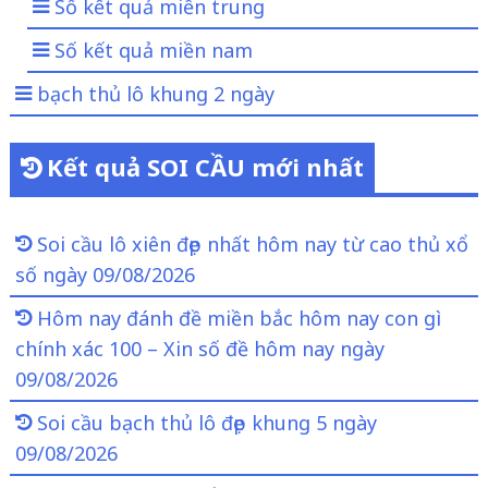
Số kết quả miền trung
Số kết quả miền nam
bạch thủ lô khung 2 ngày
Kết quả SOI CẦU mới nhất
Soi cầu lô xiên đẹp nhất hôm nay từ cao thủ xổ
số ngày 09/08/2026
Hôm nay đánh đề miền bắc hôm nay con gì
chính xác 100 – Xin số đề hôm nay ngày
09/08/2026
Soi cầu bạch thủ lô đẹp khung 5 ngày
09/08/2026