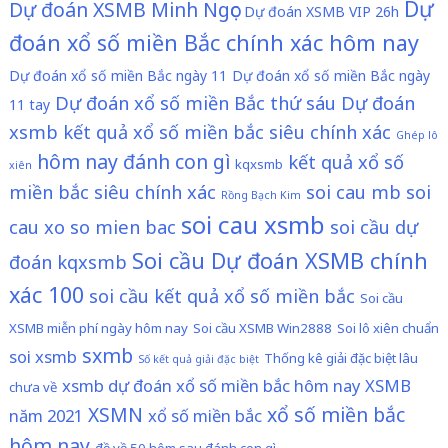
Dự
Dự đoán XSMB Minh Ngọc
Dự đoán XSMB VIP 26h
đoán xổ số miền Bắc chính xác hôm nay
Dự đoán xổ số miền Bắc ngày 11
Dự đoán xổ số miền Bắc ngày
Dự đoán xổ số miền Bắc thứ sáu Dự đoán
11 tay
xsmb kết quả xổ số miền bắc siêu chính xác
Ghép lô
hôm nay đánh con gì
kết quả xổ số
kqxsmb
xiên
miền bắc siêu chính xác
soi cau mb
soi
Rồng Bạch Kim
soi cau xsmb
cau xo so mien bac
soi cầu dự
Soi cầu Dự đoán XSMB chính
đoán kqxsmb
xác 100
soi cầu kết quả xổ số miền bắc
Soi cầu
XSMB miễn phí ngày hôm nay
Soi cầu XSMB Win2888
Soi lô xiên chuẩn
sxmb
soi xsmb
Thống kê giải đặc biệt lâu
Số kết quả giải đặc biệt
xsmb dự đoán xổ số miền bắc hôm nay
XSMB
chưa về
xổ số miền bắc
XSMN
năm 2021
xổ số miền bắc
hôm nay
đề về 50 hôm sau đánh con gì