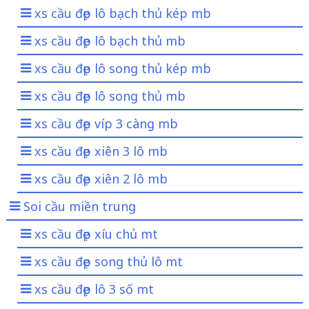
xs cầu đẹp lô bạch thủ kép mb
xs cầu đẹp lô bạch thủ mb
xs cầu đẹp lô song thủ kép mb
xs cầu đẹp lô song thủ mb
xs cầu đẹp víp 3 càng mb
xs cầu đẹp xiên 3 lô mb
xs cầu đẹp xiên 2 lô mb
Soi cầu miền trung
xs cầu đẹp xíu chủ mt
xs cầu đẹp song thủ lô mt
xs cầu đẹp lô 3 số mt