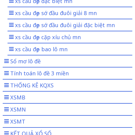
xs cầu đẹp đặc biệt mn
xs cầu đẹp sớ đầu đuôi giải 8 mn
xs cầu đẹp sớ đầu đuôi giải đặc biệt mn
xs cầu đẹp cặp xíu chủ mn
xs cầu đẹp bao lô mn
Sổ mơ lô đề
Tính toán lô đề 3 miền
THỐNG KÊ KQXS
XSMB
XSMN
XSMT
KẾT QUẢ XỔ SỐ