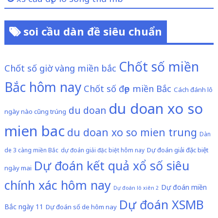
soi cầu dàn đề siêu chuẩn
Chốt số miền
Chốt số giờ vàng miền bắc
Bắc hôm nay
Chốt số đẹp miền Bắc
Cách đánh lô
du doan xo so
du doan
ngày nào cũng trúng
mien bac
du doan xo so mien trung
Dàn
Dự đoán giải đặc biệt
de 3 càng miền Bắc
dự đoán giải đặc biệt hôm nay
Dự đoán kết quả xổ số siêu
ngày mai
chính xác hôm nay
Dự đoán miền
Dự đoán lô xiên 2
Dự đoán XSMB
Bắc ngày 11
Dự đoán số de hôm nay