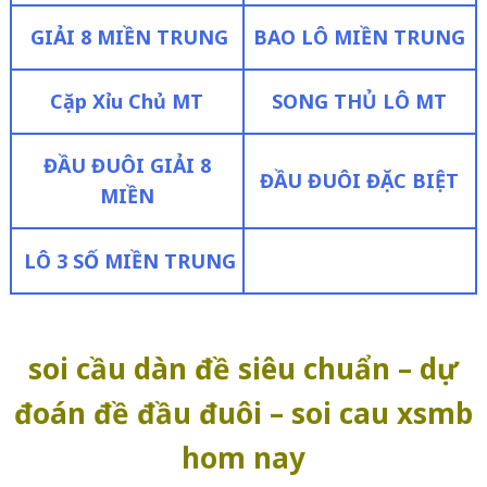
GIẢI 8 MIỀN TRUNG
BAO LÔ MIỀN TRUNG
Cặp Xỉu Chủ MT
SONG THỦ LÔ MT
ĐẦU ĐUÔI GIẢI 8
ĐẦU ĐUÔI ĐẶC BIỆT
MIỀN
LÔ 3 SỐ MIỀN TRUNG
soi cầu dàn đề siêu chuẩn – dự
đoán đề đầu đuôi – soi cau xsmb
hom nay