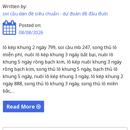
Written by:
soi cầu dàn đề siêu chuẩn - dự đoán đề đầu đuôi
Posted on:
08/08/2026
lô kép khung 2 ngày 799, soi cầu mb 247, song thủ lô
miễn phí, nuôi lô kép khung 3 ngày bất bại, nuôi lô
khung 5 ngày rồng bạch kim, lô kép nuôi khung 3 ngày
rồng bạch kim, song thủ lô khung 5 ngày, bạch thủ lô
khung 5 ngày, nuôi lô kép khung 3 ngày, lô kép khung 2
ngày 888, song thủ lô khung 3 ngày, song thủ lô miền
bắc,…
Read More
"xs
cầu