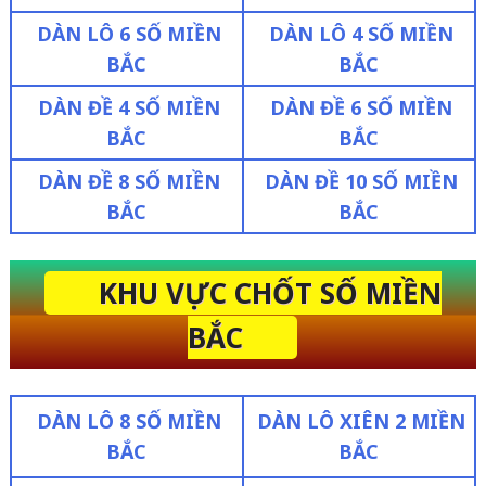
DÀN LÔ 6 SỐ MIỀN
DÀN LÔ 4 SỐ MIỀN
BẮC
BẮC
DÀN ĐỀ 4 SỐ MIỀN
DÀN ĐỀ 6 SỐ MIỀN
BẮC
BẮC
DÀN ĐỀ 8 SỐ MIỀN
DÀN ĐỀ 10 SỐ MIỀN
BẮC
BẮC
KHU VỰC CHỐT SỐ MIỀN
BẮC
DÀN LÔ 8 SỐ MIỀN
DÀN LÔ XIÊN 2 MIỀN
BẮC
BẮC