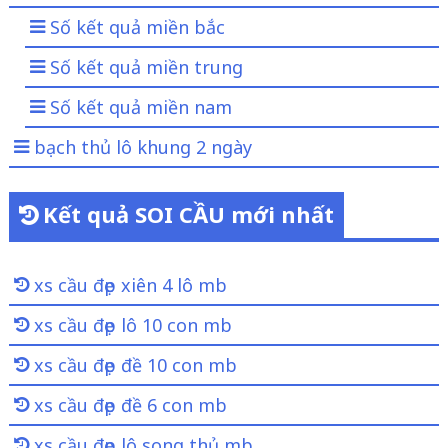
Số kết quả miền bắc
Số kết quả miền trung
Số kết quả miền nam
bạch thủ lô khung 2 ngày
Kết quả SOI CẦU mới nhất
xs cầu đẹp xiên 4 lô mb
xs cầu đẹp lô 10 con mb
xs cầu đẹp đề 10 con mb
xs cầu đẹp đề 6 con mb
xs cầu đẹp lô song thủ mb