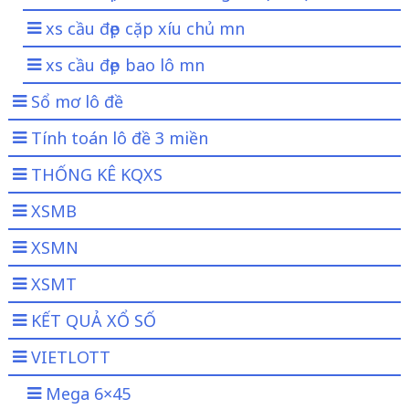
xs cầu đẹp cặp xíu chủ mn
xs cầu đẹp bao lô mn
Sổ mơ lô đề
Tính toán lô đề 3 miền
THỐNG KÊ KQXS
XSMB
XSMN
XSMT
KẾT QUẢ XỔ SỐ
VIETLOTT
Mega 6×45