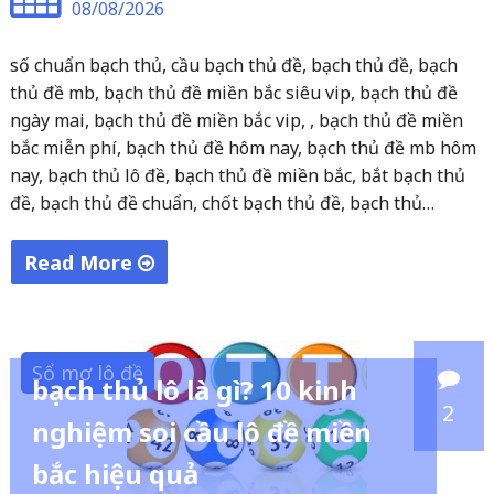
08/08/2026
số chuẩn bạch thủ, cầu bạch thủ đề, bạch thủ đề, bạch
thủ đề mb, bạch thủ đề miền bắc siêu vip, bạch thủ đề
ngày mai, bạch thủ đề miền bắc vip, , bạch thủ đề miền
bắc miễn phí, bạch thủ đề hôm nay, bạch thủ đề mb hôm
nay, bạch thủ lô đề, bạch thủ đề miền bắc, bắt bạch thủ
đề, bạch thủ đề chuẩn, chốt bạch thủ đề, bạch thủ…
Read More
"xs
cầu
đẹp
Sổ mơ lô đề
bạch thủ lô là gì? 10 kinh
lô
2
song
nghiệm soi cầu lô đề miền
thủ
bắc hiệu quả
mb"