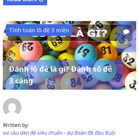
"bạch
thủ
lô
Tính toán lô đề 3 miền
là
2
gì?
10
kinh
Đánh lô đề là gì? Đánh số đề
nghiệm
soi
3 càng
cầu
lô
đề
miền
bắc
Written by:
hiệu
soi cầu dàn đề siêu chuẩn - dự đoán đề đầu đuôi