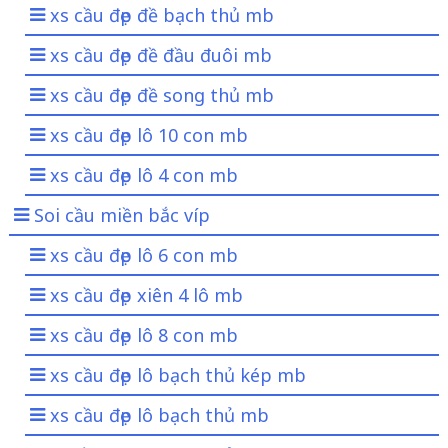
xs cầu đẹp đề bạch thủ mb
xs cầu đẹp đề đầu đuôi mb
xs cầu đẹp đề song thủ mb
xs cầu đẹp lô 10 con mb
xs cầu đẹp lô 4 con mb
Soi cầu miền bắc víp
xs cầu đẹp lô 6 con mb
xs cầu đẹp xiên 4 lô mb
xs cầu đẹp lô 8 con mb
xs cầu đẹp lô bạch thủ kép mb
xs cầu đẹp lô bạch thủ mb