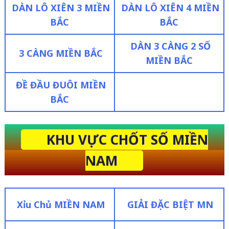
DÀN LÔ XIÊN 3 MIỀN
DÀN LÔ XIÊN 4 MIỀN
BẮC
BẮC
DÀN 3 CÀNG 2 SỐ
3 CÀNG MIỀN BẮC
MIỀN BẮC
ĐỀ ĐẦU ĐUÔI MIỀN
BẮC
KHU VỰC CHỐT SỐ MIỀN
NAM
Xỉu Chủ MIỀN NAM
GIẢI ĐẶC BIỆT MN