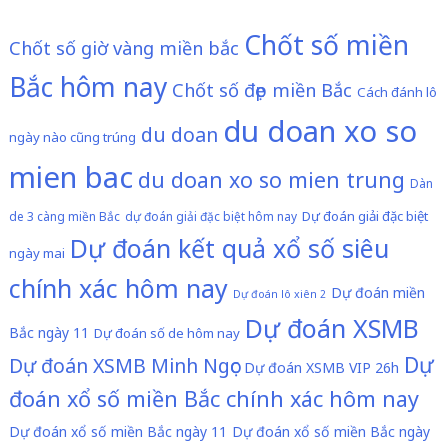
Chốt số miền
Chốt số giờ vàng miền bắc
Bắc hôm nay
Chốt số đẹp miền Bắc
Cách đánh lô
du doan xo so
du doan
ngày nào cũng trúng
mien bac
du doan xo so mien trung
Dàn
Dự đoán giải đặc biệt
de 3 càng miền Bắc
dự đoán giải đặc biệt hôm nay
Dự đoán kết quả xổ số siêu
ngày mai
chính xác hôm nay
Dự đoán miền
Dự đoán lô xiên 2
Dự đoán XSMB
Bắc ngày 11
Dự đoán số de hôm nay
Dự
Dự đoán XSMB Minh Ngọc
Dự đoán XSMB VIP 26h
đoán xổ số miền Bắc chính xác hôm nay
Dự đoán xổ số miền Bắc ngày 11
Dự đoán xổ số miền Bắc ngày