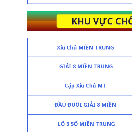
KHU VỰC CH
Xỉu Chủ MIỀN TRUNG
GIẢI 8 MIỀN TRUNG
Cặp Xỉu Chủ MT
ĐẦU ĐUÔI GIẢI 8 MIỀN
LÔ 3 SỐ MIỀN TRUNG