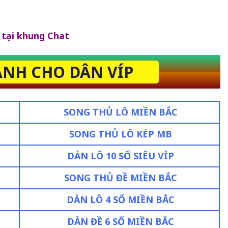
i tại khung Chat
ÀNH CHO DÂN VÍP
SONG THỦ LÔ MIỀN BẮC
SONG THỦ LÔ KÉP MB
DÀN LÔ 10 SỐ SIÊU VÍP
SONG THỦ ĐỀ MIỀN BẮC
DÀN LÔ 4 SỐ MIỀN BẮC
DÀN ĐỀ 6 SỐ MIỀN BẮC