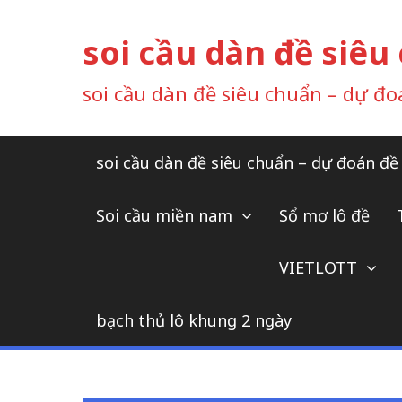
Skip
to
soi cầu dàn đề siêu
content
soi cầu dàn đề siêu chuẩn – dự đ
soi cầu dàn đề siêu chuẩn – dự đoán đề
Soi cầu miền nam
Sổ mơ lô đề
VIETLOTT
bạch thủ lô khung 2 ngày