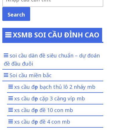
Search
XSMB SOI CẦU ĐỈNH CAO
soi cầu dàn đề siêu chuẩn – dự đoán
đề đầu đuôi
Soi cầu miền bắc
xs cầu đẹp bạch thủ lô 2 nháy mb
xs cầu đẹp cặp 3 càng víp mb
xs cầu đẹp đề 10 con mb
xs cầu đẹp đề 4 con mb