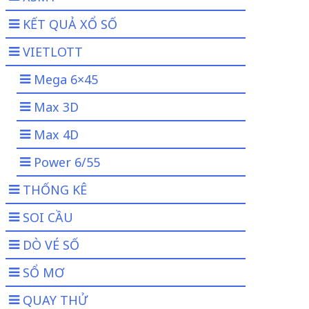
KẾT QUẢ XỔ SỐ
VIETLOTT
Mega 6×45
Max 3D
Max 4D
Power 6/55
THỐNG KÊ
SOI CẦU
DÒ VÉ SỐ
SỔ MƠ
QUAY THỬ