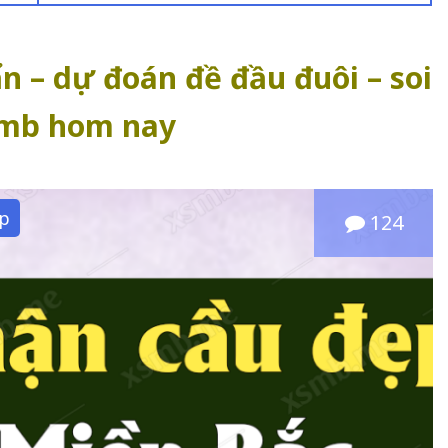
ẩn – dự đoán đề đầu đuôi – soi
smb hom nay
íp
124