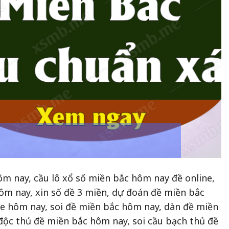
m nay, cầu lô xổ số miền bắc hôm nay đề online,
ôm nay, xin số đề 3 miền, dự đoán đề miền bắc
de hôm nay, soi đề miền bắc hôm nay, dàn đề miền
độc thủ đề miền bắc hôm nay, soi cầu bạch thủ đề