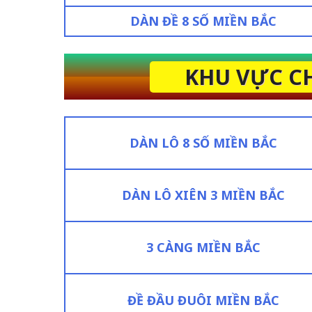
DÀN ĐỀ 8 SỐ MIỀN BẮC
KHU VỰC C
DÀN LÔ 8 SỐ MIỀN BẮC
DÀN LÔ XIÊN 3 MIỀN BẮC
3 CÀNG MIỀN BẮC
ĐỀ ĐẦU ĐUÔI MIỀN BẮC