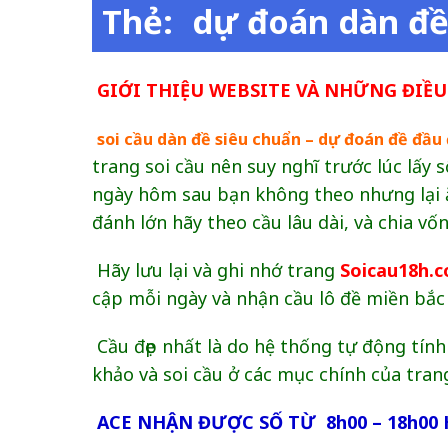
Thẻ:
dự đoán dàn đề
GIỚI THIỆU WEBSITE VÀ NHỮNG ĐIỀU
soi cầu dàn đề siêu chuẩn – dự đoán đề đầu
trang soi cầu nên suy nghĩ trước lúc lấy 
ngày hôm sau bạn không theo nhưng lại ă
đánh lớn hãy theo cầu lâu dài, và chia vố
Hãy lưu lại và ghi nhớ trang
Soicau18h.
cập mỗi ngày và nhận cầu lô đề miền bắc đ
Cầu đẹp nhất là do hệ thống tự động tín
khảo và soi cầu ở các mục chính của tran
ACE NHẬN ĐƯỢC SỐ TỪ 8h00 – 18h00 