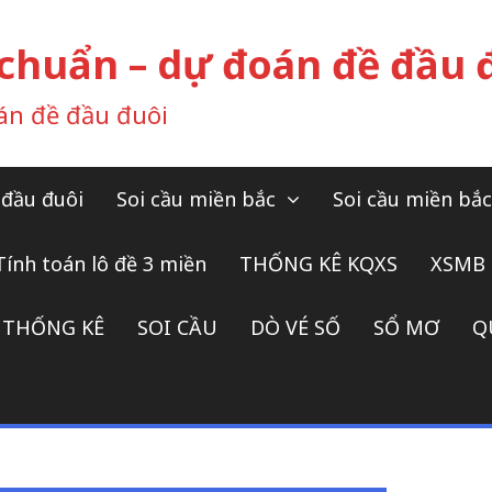
 chuẩn – dự đoán đề đầu 
oán đề đầu đuôi
 đầu đuôi
Soi cầu miền bắc
Soi cầu miền bắc
Tính toán lô đề 3 miền
THỐNG KÊ KQXS
XSMB
THỐNG KÊ
SOI CẦU
DÒ VÉ SỐ
SỔ MƠ
Q