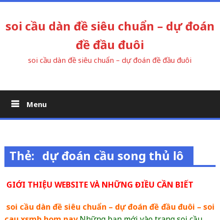
Skip
to
soi cầu dàn đề siêu chuẩn – dự đoán
content
đề đầu đuôi
soi cầu dàn đề siêu chuẩn – dự đoán đề đầu đuôi
Menu
Thẻ:
dự đoán cầu song thủ lô
GIỚI THIỆU WEBSITE VÀ NHỮNG ĐIỀU CẦN BIẾT
soi cầu dàn đề siêu chuẩn – dự đoán đề đầu đuôi – soi
cau xsmb hom nay
Những bạn mới vào trang soi cầu