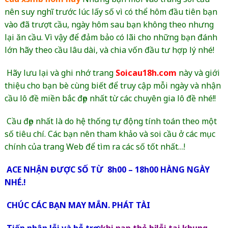
nên suy nghĩ trước lúc lấy số vì có thể hôm đầu tiên bạn
vào đã trượt cầu, ngày hôm sau bạn không theo nhưng
lại ăn cầu. Vì vậy để đảm bảo có lãi cho những bạn đánh
lớn hãy theo cầu lâu dài, và chia vốn đầu tư hợp lý nhé!
Hãy lưu lại và ghi nhớ trang
Soicau18h.com
này và giới
thiệu cho bạn bè cùng biết để truy cập mỗi ngày và nhận
cầu lô đề miền bắc đẹp nhất từ các chuyên gia lô đề nhé!!
Cầu đẹp nhất là do hệ thống tự động tính toán theo một
số tiêu chí. Các bạn nên tham khảo và soi cầu ở các mục
chính của trang Web để tìm ra các số tốt nhất…!
ACE NHẬN ĐƯỢC SỐ TỪ 8h00 – 18h00 HÀNG NGÀY
NHÉ.!
CHÚC CÁC BẠN MAY MẮN. PHÁT TÀI