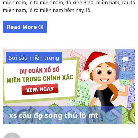
miền nam, lô to miền nam, đá xiên 3 đài miền nam, cau lo
mien nam, lô to miền nam hôm nay, lô…
Read More
"xs
cầu
đẹp
Soi cầu miền trung
song
89
thủ
lô
mn"
xs cầu đẹp song thủ lô mt