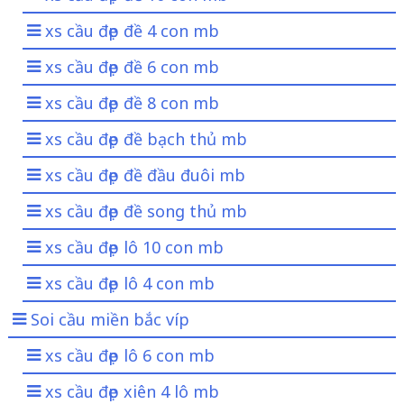
xs cầu đẹp đề 4 con mb
xs cầu đẹp đề 6 con mb
xs cầu đẹp đề 8 con mb
xs cầu đẹp đề bạch thủ mb
xs cầu đẹp đề đầu đuôi mb
xs cầu đẹp đề song thủ mb
xs cầu đẹp lô 10 con mb
xs cầu đẹp lô 4 con mb
Soi cầu miền bắc víp
xs cầu đẹp lô 6 con mb
xs cầu đẹp xiên 4 lô mb