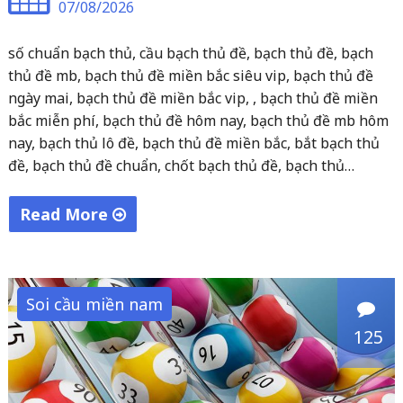
07/08/2026
số chuẩn bạch thủ, cầu bạch thủ đề, bạch thủ đề, bạch
thủ đề mb, bạch thủ đề miền bắc siêu vip, bạch thủ đề
ngày mai, bạch thủ đề miền bắc vip, , bạch thủ đề miền
bắc miễn phí, bạch thủ đề hôm nay, bạch thủ đề mb hôm
nay, bạch thủ lô đề, bạch thủ đề miền bắc, bắt bạch thủ
đề, bạch thủ đề chuẩn, chốt bạch thủ đề, bạch thủ…
Read More
"xs
cầu
đẹp
Soi cầu miền nam
lô
125
song
thủ
mb"