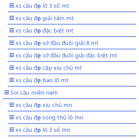
xs cầu đẹp lô 3 số mt
xs cầu đẹp giải tám mt
xs cầu đẹp đặc biệt mt
xs cầu đẹp sớ đầu đuôi giải 8 mt
xs cầu đẹp sớ đầu đuôi giải đặc biệt mt
xs cầu đẹp cặp xiu chủ mt
xs cầu đẹp bao lô mt
Soi cầu miền nam
xs cầu đẹp xíu chủ mn
xs cầu đẹp song thủ lô mn
xs cầu đẹp lô 3 số mn