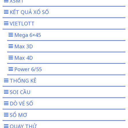
XSMT
KẾT QUẢ XỔ SỐ
VIETLOTT
Mega 6×45
Max 3D
Max 4D
Power 6/55
THỐNG KÊ
SOI CẦU
DÒ VÉ SỐ
SỔ MƠ
QUAY THỬ