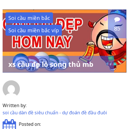
Soi cầu miền bắc
85
Soi cầu miền bắc víp
xs cầu đẹp lô song thủ mb
Written by:
soi cầu dàn đề siêu chuẩn - dự đoán đề đầu đuôi
Posted on: