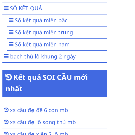
SỐ KẾT QUẢ
Số kết quả miền bắc
Số kết quả miền trung
Số kết quả miền nam
bạch thủ lô khung 2 ngày
Kết quả SOI CẦU mới
nhất
xs cầu đẹp đề 6 con mb
xs cầu đẹp lô song thủ mb
xs cầu đẹp xiên 2 lô mb