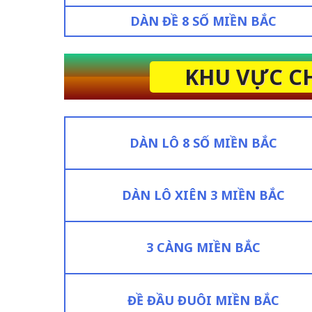
DÀN ĐỀ 8 SỐ MIỀN BẮC
KHU VỰC C
DÀN LÔ 8 SỐ MIỀN BẮC
DÀN LÔ XIÊN 3 MIỀN BẮC
3 CÀNG MIỀN BẮC
ĐỀ ĐẦU ĐUÔI MIỀN BẮC