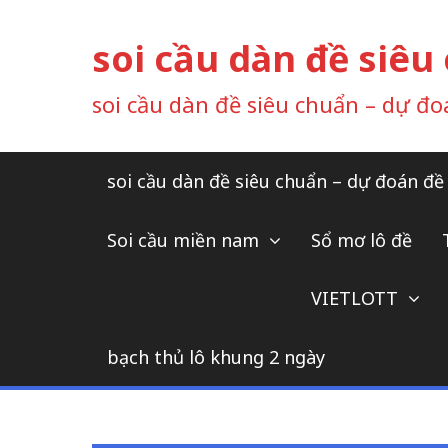
Skip
to
soi cầu dàn đề siêu
content
soi cầu dàn đề siêu chuẩn – dự đ
soi cầu dàn đề siêu chuẩn – dự đoán đề
Soi cầu miền nam
Sổ mơ lô đề
VIETLOTT
bạch thủ lô khung 2 ngày