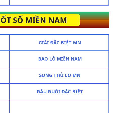
HỐT SỐ MIỀN NAM
GIẢI ĐẶC BIỆT MN
BAO LÔ MIỀN NAM
SONG THỦ LÔ MN
ĐẦU ĐUÔI ĐẶC BIỆT