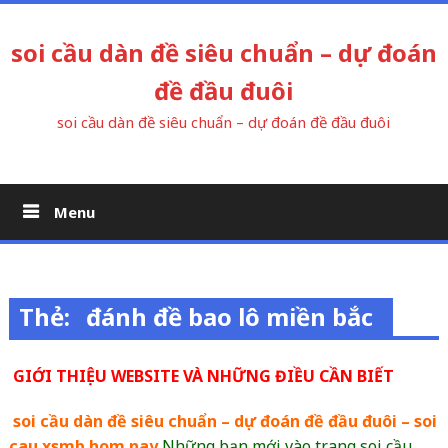
Skip
to
soi cầu dàn đề siêu chuẩn – dự đoán
content
đề đầu đuôi
soi cầu dàn đề siêu chuẩn – dự đoán đề đầu đuôi
Menu
Thẻ:
đánh đề bao lô miền bắc
GIỚI THIỆU WEBSITE VÀ NHỮNG ĐIỀU CẦN BIẾT
soi cầu dàn đề siêu chuẩn – dự đoán đề đầu đuôi – soi
cau xsmb hom nay
Những bạn mới vào trang soi cầu