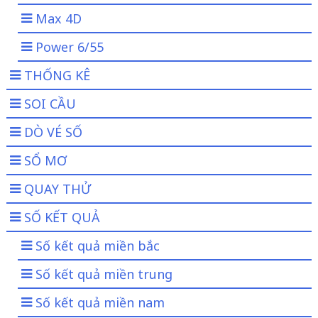
Max 4D
Power 6/55
THỐNG KÊ
SOI CẦU
DÒ VÉ SỐ
SỔ MƠ
QUAY THỬ
SỐ KẾT QUẢ
Số kết quả miền bắc
Số kết quả miền trung
Số kết quả miền nam