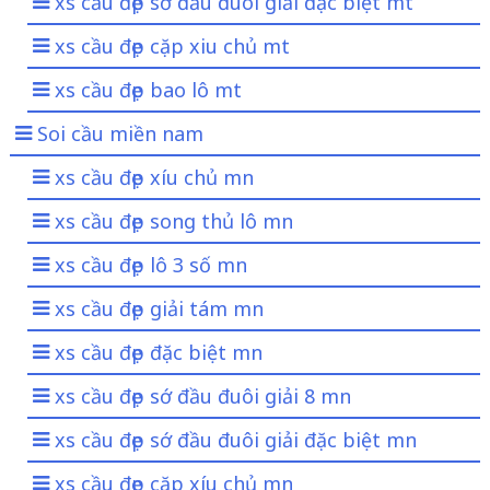
xs cầu đẹp sớ đầu đuôi giải đặc biệt mt
xs cầu đẹp cặp xiu chủ mt
xs cầu đẹp bao lô mt
Soi cầu miền nam
xs cầu đẹp xíu chủ mn
xs cầu đẹp song thủ lô mn
xs cầu đẹp lô 3 số mn
xs cầu đẹp giải tám mn
xs cầu đẹp đặc biệt mn
xs cầu đẹp sớ đầu đuôi giải 8 mn
xs cầu đẹp sớ đầu đuôi giải đặc biệt mn
xs cầu đẹp cặp xíu chủ mn