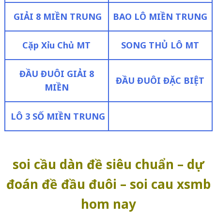
GIẢI 8 MIỀN TRUNG
BAO LÔ MIỀN TRUNG
Cặp Xỉu Chủ MT
SONG THỦ LÔ MT
ĐẦU ĐUÔI GIẢI 8
ĐẦU ĐUÔI ĐẶC BIỆT
MIỀN
LÔ 3 SỐ MIỀN TRUNG
soi cầu dàn đề siêu chuẩn – dự
đoán đề đầu đuôi – soi cau xsmb
hom nay