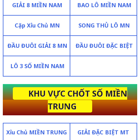
GIẢI 8 MIỀN NAM
BAO LÔ MIỀN NAM
Cặp Xỉu Chủ MN
SONG THỦ LÔ MN
ĐẦU ĐUÔI GIẢI 8 MN
ĐẦU ĐUÔI ĐẶC BIỆT
LÔ 3 SỐ MIỀN NAM
KHU VỰC CHỐT SỐ MIỀN
TRUNG
Xỉu Chủ MIỀN TRUNG
GIẢI ĐẶC BIỆT MT