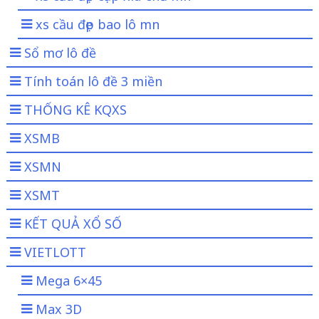
xs cầu đẹp bao lô mn
Sổ mơ lô đề
Tính toán lô đề 3 miền
THỐNG KÊ KQXS
XSMB
XSMN
XSMT
KẾT QUẢ XỔ SỐ
VIETLOTT
Mega 6×45
Max 3D