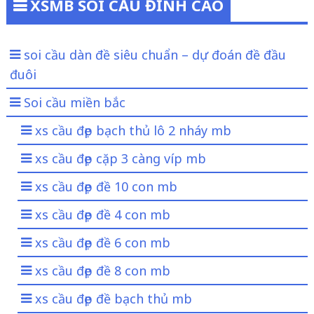
XSMB SOI CẦU ĐỈNH CAO
soi cầu dàn đề siêu chuẩn – dự đoán đề đầu
đuôi
Soi cầu miền bắc
xs cầu đẹp bạch thủ lô 2 nháy mb
xs cầu đẹp cặp 3 càng víp mb
xs cầu đẹp đề 10 con mb
xs cầu đẹp đề 4 con mb
xs cầu đẹp đề 6 con mb
xs cầu đẹp đề 8 con mb
xs cầu đẹp đề bạch thủ mb