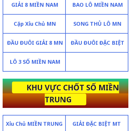
GIẢI 8 MIỀN NAM
BAO LÔ MIỀN NAM
Cặp Xỉu Chủ MN
SONG THỦ LÔ MN
ĐẦU ĐUÔI GIẢI 8 MN
ĐẦU ĐUÔI ĐẶC BIỆT
LÔ 3 SỐ MIỀN NAM
KHU VỰC CHỐT SỐ MIỀN
TRUNG
Xỉu Chủ MIỀN TRUNG
GIẢI ĐẶC BIỆT MT