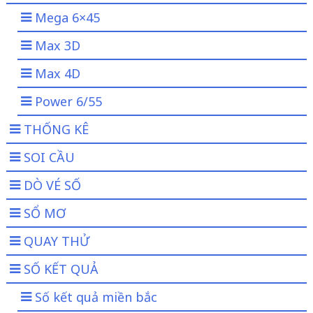
Mega 6×45
Max 3D
Max 4D
Power 6/55
THỐNG KÊ
SOI CẦU
DÒ VÉ SỐ
SỔ MƠ
QUAY THỬ
SỐ KẾT QUẢ
Số kết quả miền bắc