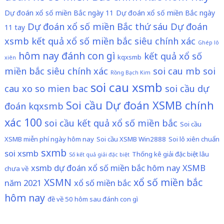
Dự đoán xổ số miền Bắc ngày 11
Dự đoán xổ số miền Bắc ngày
Dự đoán xổ số miền Bắc thứ sáu Dự đoán
11 tay
xsmb kết quả xổ số miền bắc siêu chính xác
Ghép lô
hôm nay đánh con gì
kết quả xổ số
kqxsmb
xiên
miền bắc siêu chính xác
soi cau mb
soi
Rồng Bạch Kim
soi cau xsmb
cau xo so mien bac
soi cầu dự
Soi cầu Dự đoán XSMB chính
đoán kqxsmb
xác 100
soi cầu kết quả xổ số miền bắc
Soi cầu
XSMB miễn phí ngày hôm nay
Soi cầu XSMB Win2888
Soi lô xiên chuẩn
sxmb
soi xsmb
Thống kê giải đặc biệt lâu
Số kết quả giải đặc biệt
xsmb dự đoán xổ số miền bắc hôm nay
XSMB
chưa về
xổ số miền bắc
XSMN
năm 2021
xổ số miền bắc
hôm nay
đề về 50 hôm sau đánh con gì