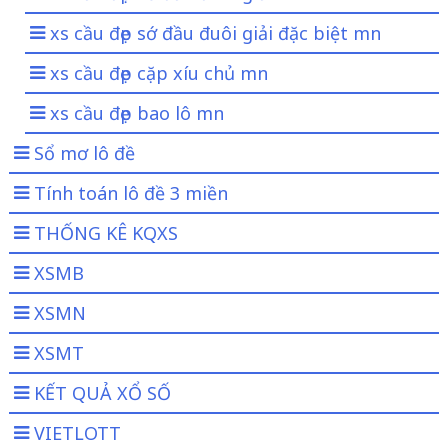
xs cầu đẹp sớ đầu đuôi giải đặc biệt mn
xs cầu đẹp cặp xíu chủ mn
xs cầu đẹp bao lô mn
Sổ mơ lô đề
Tính toán lô đề 3 miền
THỐNG KÊ KQXS
XSMB
XSMN
XSMT
KẾT QUẢ XỔ SỐ
VIETLOTT