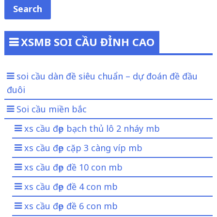
3
Search
lô
mb"
XSMB SOI CẦU ĐỈNH CAO
soi cầu dàn đề siêu chuẩn – dự đoán đề đầu
đuôi
Soi cầu miền bắc
xs cầu đẹp bạch thủ lô 2 nháy mb
xs cầu đẹp cặp 3 càng víp mb
xs cầu đẹp đề 10 con mb
xs cầu đẹp đề 4 con mb
xs cầu đẹp đề 6 con mb