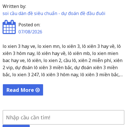
Written by:
soi cầu dàn đề siêu chuẩn - dự đoán đề đầu đuôi
Posted on:
07/08/2026
lo xien 3 hay ve, lo xien mn, lo xiên 3, lô xiên 3 hay về, lô
xiên 3 hôm nay, lô xiên hay về, lô xiên mb, lo xien mien
bac hay ve, lô xiên, lo xien 2, cầu lô, xiên 2 miễn phí, xiên
2 vip, dự đoán lô xiên 3 miền bắc, dự đoán xiên 3 miền
bắc, lo xien 3 247, lô xiên 3 hôm nay, lô xiên 3 miền bắc,…
Read More
"xs
cầu
đẹp
xiên