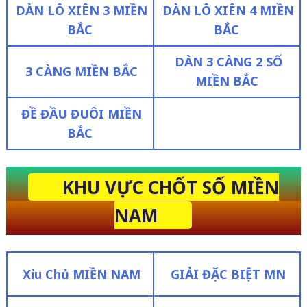
DÀN LÔ XIÊN 3 MIỀN
DÀN LÔ XIÊN 4 MIỀN
BẮC
BẮC
DÀN 3 CÀNG 2 SỐ
3 CÀNG MIỀN BẮC
MIỀN BẮC
ĐỀ ĐẦU ĐUÔI MIỀN
BẮC
KHU VỰC CHỐT SỐ MIỀN
NAM
Xỉu Chủ MIỀN NAM
GIẢI ĐẶC BIỆT MN