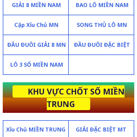
GIẢI 8 MIỀN NAM
BAO LÔ MIỀN NAM
Cặp Xỉu Chủ MN
SONG THỦ LÔ MN
ĐẦU ĐUÔI GIẢI 8 MN
ĐẦU ĐUÔI ĐẶC BIỆT
LÔ 3 SỐ MIỀN NAM
KHU VỰC CHỐT SỐ MIỀN
TRUNG
Xỉu Chủ MIỀN TRUNG
GIẢI ĐẶC BIỆT MT