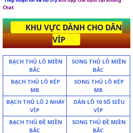
Tiếp nhận lỗi và hỗ trợ:
khi nạp thẻ bị lỗi tại khung
Chat
KHU VỰC DÀNH CHO DÂN
VÍP
BẠCH THỦ LÔ MIỀN
SONG THỦ LÔ MIỀN
BẮC
BẮC
BẠCH THỦ LÔ KÉP
SONG THỦ LÔ KÉP
MB
MB
BẠCH THỦ LÔ 2 NHÁY
DÀN LÔ 10 SỐ SIÊU
VÍP
VÍP
BẠCH THỦ ĐỀ MIỀN
SONG THỦ ĐỀ MIỀN
BẮC
BẮC