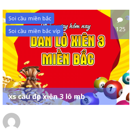
Soi cầu miền bắc
125
Soi cầu miền bắc víp
xs cầu đẹp xiên 3 lô mb