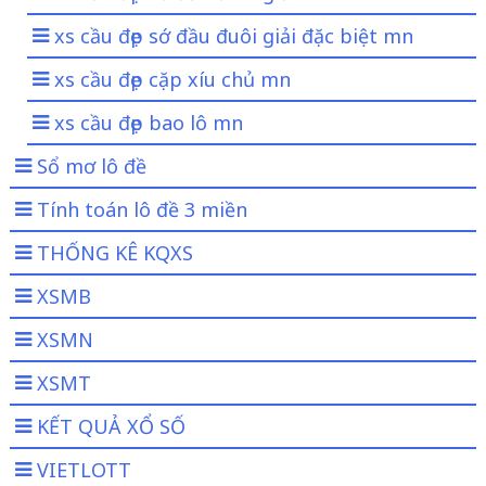
xs cầu đẹp sớ đầu đuôi giải đặc biệt mn
xs cầu đẹp cặp xíu chủ mn
xs cầu đẹp bao lô mn
Sổ mơ lô đề
Tính toán lô đề 3 miền
THỐNG KÊ KQXS
XSMB
XSMN
XSMT
KẾT QUẢ XỔ SỐ
VIETLOTT