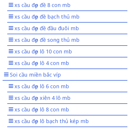
xs cầu đẹp đề 8 con mb
xs cầu đẹp đề bạch thủ mb
xs cầu đẹp đề đầu đuôi mb
xs cầu đẹp đề song thủ mb
xs cầu đẹp lô 10 con mb
xs cầu đẹp lô 4 con mb
Soi cầu miền bắc víp
xs cầu đẹp lô 6 con mb
xs cầu đẹp xiên 4 lô mb
xs cầu đẹp lô 8 con mb
xs cầu đẹp lô bạch thủ kép mb