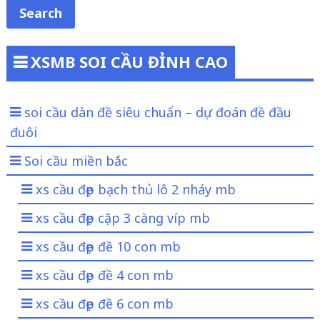
3
Search
lô
mb"
XSMB SOI CẦU ĐỈNH CAO
soi cầu dàn đề siêu chuẩn – dự đoán đề đầu
đuôi
Soi cầu miền bắc
xs cầu đẹp bạch thủ lô 2 nháy mb
xs cầu đẹp cặp 3 càng víp mb
xs cầu đẹp đề 10 con mb
xs cầu đẹp đề 4 con mb
xs cầu đẹp đề 6 con mb