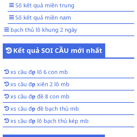
Số kết quả miền trung
Số kết quả miền nam
bạch thủ lô khung 2 ngày
Kết quả SOI CẦU mới nhất
xs cầu đẹp lô 6 con mb
xs cầu đẹp xiên 2 lô mb
xs cầu đẹp đề 8 con mb
xs cầu đẹp đề bạch thủ mb
xs cầu đẹp lô bạch thủ kép mb