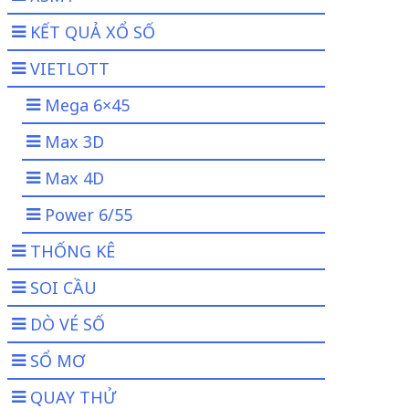
KẾT QUẢ XỔ SỐ
VIETLOTT
Mega 6×45
Max 3D
Max 4D
Power 6/55
THỐNG KÊ
SOI CẦU
DÒ VÉ SỐ
SỔ MƠ
QUAY THỬ