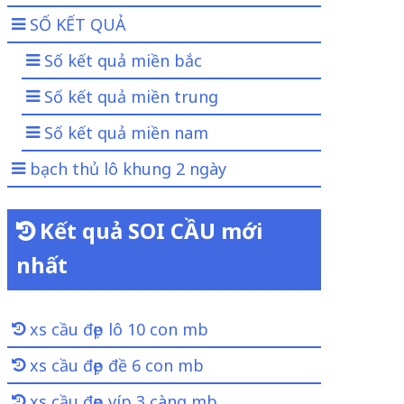
SỐ KẾT QUẢ
Số kết quả miền bắc
Số kết quả miền trung
Số kết quả miền nam
bạch thủ lô khung 2 ngày
Kết quả SOI CẦU mới
nhất
xs cầu đẹp lô 10 con mb
xs cầu đẹp đề 6 con mb
xs cầu đẹp víp 3 càng mb