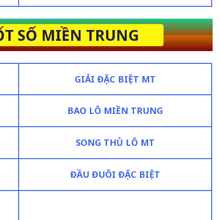
ỐT SỐ MIỀN TRUNG
GIẢI ĐẶC BIỆT MT
BAO LÔ MIỀN TRUNG
SONG THỦ LÔ MT
ĐẦU ĐUÔI ĐẶC BIỆT