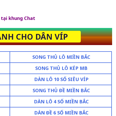
i tại khung Chat
ÀNH CHO DÂN VÍP
SONG THỦ LÔ MIỀN BẮC
SONG THỦ LÔ KÉP MB
DÀN LÔ 10 SỐ SIÊU VÍP
SONG THỦ ĐỀ MIỀN BẮC
DÀN LÔ 4 SỐ MIỀN BẮC
DÀN ĐỀ 6 SỐ MIỀN BẮC