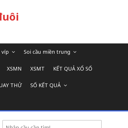
đuôi
 víp
Soi cầu miền trung
XSMN
XSMT
KẾT QUẢ XỔ SỐ
UAY THỬ
SỐ KẾT QUẢ