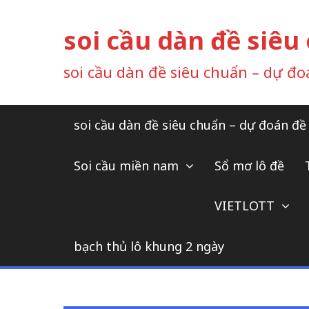
Skip
to
soi cầu dàn đề siêu
content
soi cầu dàn đề siêu chuẩn – dự đ
soi cầu dàn đề siêu chuẩn – dự đoán đề
Soi cầu miền nam
Sổ mơ lô đề
VIETLOTT
bạch thủ lô khung 2 ngày