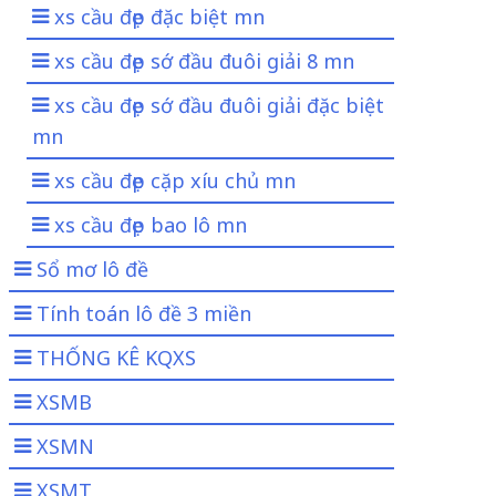
xs cầu đẹp đặc biệt mn
xs cầu đẹp sớ đầu đuôi giải 8 mn
xs cầu đẹp sớ đầu đuôi giải đặc biệt
mn
xs cầu đẹp cặp xíu chủ mn
xs cầu đẹp bao lô mn
Sổ mơ lô đề
Tính toán lô đề 3 miền
THỐNG KÊ KQXS
XSMB
XSMN
XSMT