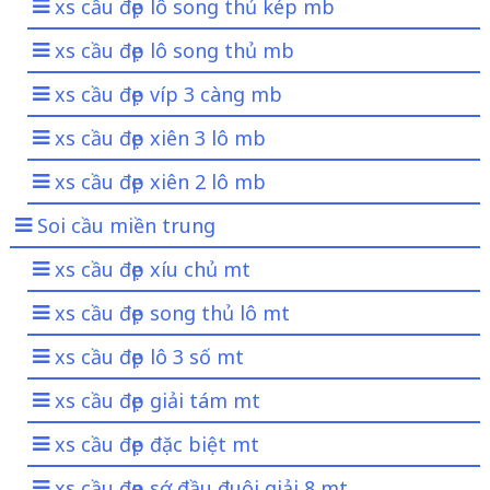
xs cầu đẹp lô song thủ kép mb
xs cầu đẹp lô song thủ mb
xs cầu đẹp víp 3 càng mb
xs cầu đẹp xiên 3 lô mb
xs cầu đẹp xiên 2 lô mb
Soi cầu miền trung
xs cầu đẹp xíu chủ mt
xs cầu đẹp song thủ lô mt
xs cầu đẹp lô 3 số mt
xs cầu đẹp giải tám mt
xs cầu đẹp đặc biệt mt
xs cầu đẹp sớ đầu đuôi giải 8 mt