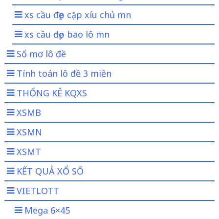
xs cầu đẹp cặp xíu chủ mn
xs cầu đẹp bao lô mn
Sổ mơ lô đề
Tính toán lô đề 3 miền
THỐNG KÊ KQXS
XSMB
XSMN
XSMT
KẾT QUẢ XỔ SỐ
VIETLOTT
Mega 6×45