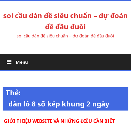
Skip
to
soi cầu dàn đề siêu chuẩn – dự đoán
content
đề đầu đuôi
soi cầu dàn đề siêu chuẩn – dự đoán đề đầu đuôi
Menu
Thẻ:
dàn lô 8 số kép khung 2 ngày
GIỚI THIỆU WEBSITE VÀ NHỮNG ĐIỀU CẦN BIẾT