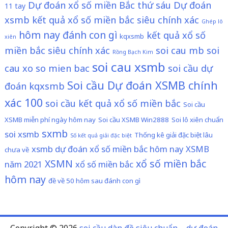
Dự đoán xổ số miền Bắc thứ sáu Dự đoán
11 tay
xsmb kết quả xổ số miền bắc siêu chính xác
Ghép lô
hôm nay đánh con gì
kết quả xổ số
kqxsmb
xiên
miền bắc siêu chính xác
soi cau mb
soi
Rồng Bạch Kim
soi cau xsmb
cau xo so mien bac
soi cầu dự
Soi cầu Dự đoán XSMB chính
đoán kqxsmb
xác 100
soi cầu kết quả xổ số miền bắc
Soi cầu
XSMB miễn phí ngày hôm nay
Soi cầu XSMB Win2888
Soi lô xiên chuẩn
sxmb
soi xsmb
Thống kê giải đặc biệt lâu
Số kết quả giải đặc biệt
xsmb dự đoán xổ số miền bắc hôm nay
XSMB
chưa về
xổ số miền bắc
XSMN
năm 2021
xổ số miền bắc
hôm nay
đề về 50 hôm sau đánh con gì