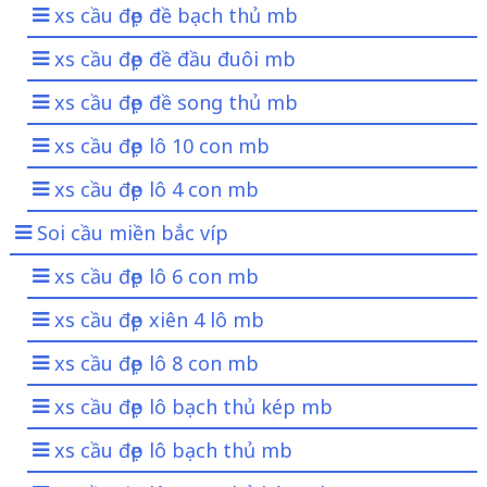
xs cầu đẹp đề bạch thủ mb
xs cầu đẹp đề đầu đuôi mb
xs cầu đẹp đề song thủ mb
xs cầu đẹp lô 10 con mb
xs cầu đẹp lô 4 con mb
Soi cầu miền bắc víp
xs cầu đẹp lô 6 con mb
xs cầu đẹp xiên 4 lô mb
xs cầu đẹp lô 8 con mb
xs cầu đẹp lô bạch thủ kép mb
xs cầu đẹp lô bạch thủ mb