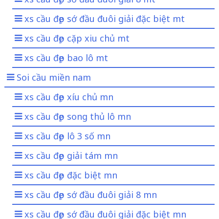
xs cầu đẹp sớ đầu đuôi giải đặc biệt mt
xs cầu đẹp cặp xiu chủ mt
xs cầu đẹp bao lô mt
Soi cầu miền nam
xs cầu đẹp xíu chủ mn
xs cầu đẹp song thủ lô mn
xs cầu đẹp lô 3 số mn
xs cầu đẹp giải tám mn
xs cầu đẹp đặc biệt mn
xs cầu đẹp sớ đầu đuôi giải 8 mn
xs cầu đẹp sớ đầu đuôi giải đặc biệt mn