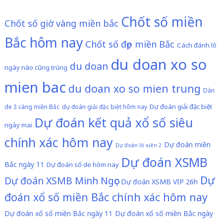
Chốt số miền
Chốt số giờ vàng miền bắc
Bắc hôm nay
Chốt số đẹp miền Bắc
Cách đánh lô
du doan xo so
du doan
ngày nào cũng trúng
mien bac
du doan xo so mien trung
Dàn
Dự đoán giải đặc biệt
de 3 càng miền Bắc
dự đoán giải đặc biệt hôm nay
Dự đoán kết quả xổ số siêu
ngày mai
chính xác hôm nay
Dự đoán miền
Dự đoán lô xiên 2
Dự đoán XSMB
Bắc ngày 11
Dự đoán số de hôm nay
Dự
Dự đoán XSMB Minh Ngọc
Dự đoán XSMB VIP 26h
đoán xổ số miền Bắc chính xác hôm nay
Dự đoán xổ số miền Bắc ngày 11
Dự đoán xổ số miền Bắc ngày