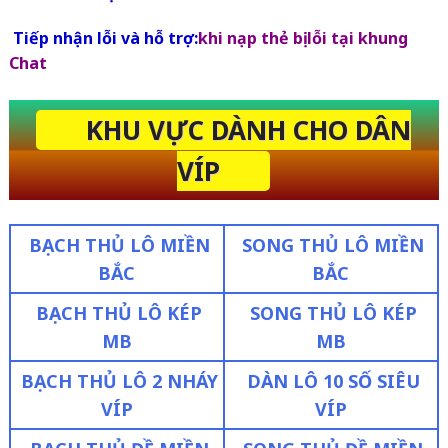
Tiếp nhận lỗi và hỗ trợ:
khi nạp thẻ bị lỗi tại khung
Chat
KHU VỰC DÀNH CHO DÂN
VÍP
BẠCH THỦ LÔ MIỀN
SONG THỦ LÔ MIỀN
BẮC
BẮC
BẠCH THỦ LÔ KÉP
SONG THỦ LÔ KÉP
MB
MB
BẠCH THỦ LÔ 2 NHÁY
DÀN LÔ 10 SỐ SIÊU
VÍP
VÍP