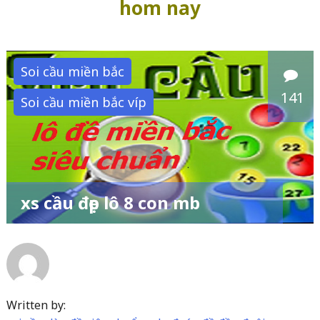
hom nay
Soi cầu miền bắc
141
Soi cầu miền bắc víp
xs cầu đẹp lô 8 con mb
Written by: