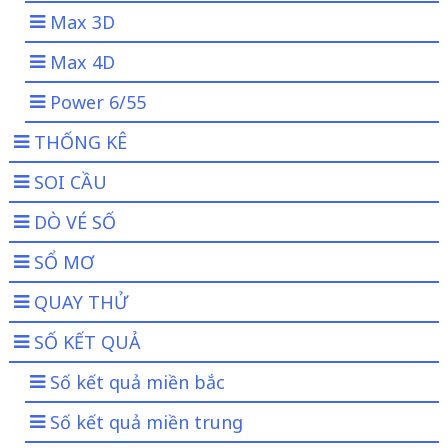
Max 3D
Max 4D
Power 6/55
THỐNG KÊ
SOI CẦU
DÒ VÉ SỐ
SỔ MƠ
QUAY THỬ
SỐ KẾT QUẢ
Số kết quả miền bắc
Số kết quả miền trung