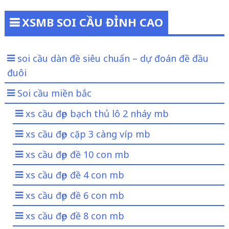
con
mb"
XSMB SOI CẦU ĐỈNH CAO
soi cầu dàn đề siêu chuẩn – dự đoán đề đầu
đuôi
Soi cầu miền bắc
xs cầu đẹp bạch thủ lô 2 nháy mb
xs cầu đẹp cặp 3 càng víp mb
xs cầu đẹp đề 10 con mb
xs cầu đẹp đề 4 con mb
xs cầu đẹp đề 6 con mb
xs cầu đẹp đề 8 con mb