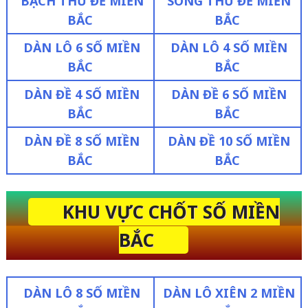
BẠCH THỦ ĐỀ MIỀN
SONG THỦ ĐỀ MIỀN
BẮC
BẮC
DÀN LÔ 6 SỐ MIỀN
DÀN LÔ 4 SỐ MIỀN
BẮC
BẮC
DÀN ĐỀ 4 SỐ MIỀN
DÀN ĐỀ 6 SỐ MIỀN
BẮC
BẮC
DÀN ĐỀ 8 SỐ MIỀN
DÀN ĐỀ 10 SỐ MIỀN
BẮC
BẮC
KHU VỰC CHỐT SỐ MIỀN
BẮC
DÀN LÔ 8 SỐ MIỀN
DÀN LÔ XIÊN 2 MIỀN