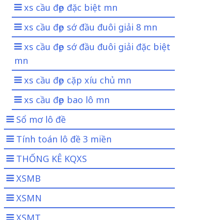
xs cầu đẹp đặc biệt mn
xs cầu đẹp sớ đầu đuôi giải 8 mn
xs cầu đẹp sớ đầu đuôi giải đặc biệt
mn
xs cầu đẹp cặp xíu chủ mn
xs cầu đẹp bao lô mn
Sổ mơ lô đề
Tính toán lô đề 3 miền
THỐNG KÊ KQXS
XSMB
XSMN
XSMT