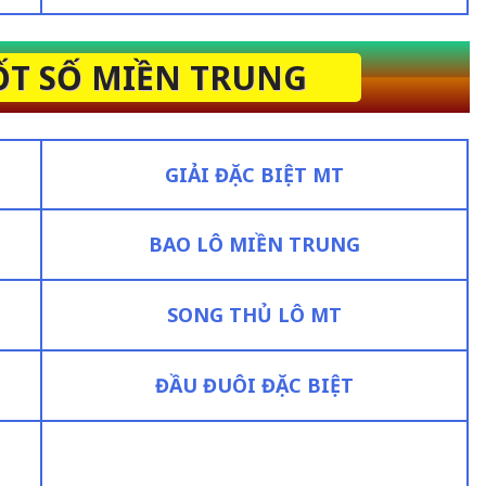
ỐT SỐ MIỀN TRUNG
GIẢI ĐẶC BIỆT MT
BAO LÔ MIỀN TRUNG
SONG THỦ LÔ MT
ĐẦU ĐUÔI ĐẶC BIỆT