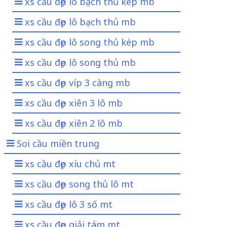
xs cầu đẹp lô bạch thủ kép mb
xs cầu đẹp lô bạch thủ mb
xs cầu đẹp lô song thủ kép mb
xs cầu đẹp lô song thủ mb
xs cầu đẹp víp 3 càng mb
xs cầu đẹp xiên 3 lô mb
xs cầu đẹp xiên 2 lô mb
Soi cầu miền trung
xs cầu đẹp xíu chủ mt
xs cầu đẹp song thủ lô mt
xs cầu đẹp lô 3 số mt
xs cầu đẹp giải tám mt