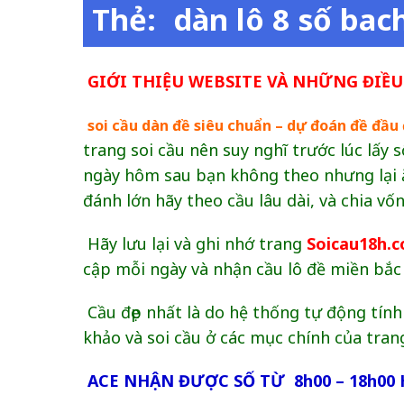
Thẻ:
dàn lô 8 số bac
GIỚI THIỆU WEBSITE VÀ NHỮNG ĐIỀU
soi cầu dàn đề siêu chuẩn – dự đoán đề đầu
trang soi cầu nên suy nghĩ trước lúc lấy 
ngày hôm sau bạn không theo nhưng lại ă
đánh lớn hãy theo cầu lâu dài, và chia vố
Hãy lưu lại và ghi nhớ trang
Soicau18h.
cập mỗi ngày và nhận cầu lô đề miền bắc đ
Cầu đẹp nhất là do hệ thống tự động tín
khảo và soi cầu ở các mục chính của tran
ACE NHẬN ĐƯỢC SỐ TỪ 8h00 – 18h00 