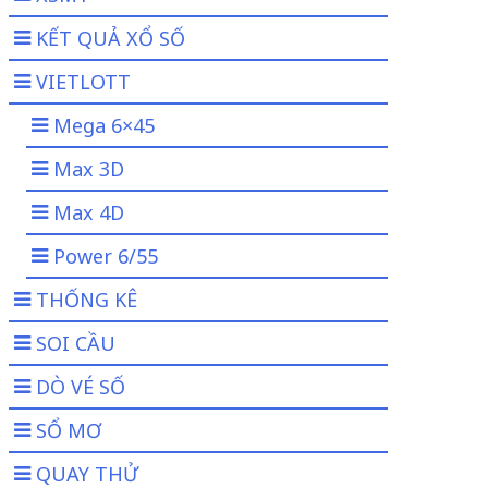
KẾT QUẢ XỔ SỐ
VIETLOTT
Mega 6×45
Max 3D
Max 4D
Power 6/55
THỐNG KÊ
SOI CẦU
DÒ VÉ SỐ
SỔ MƠ
QUAY THỬ