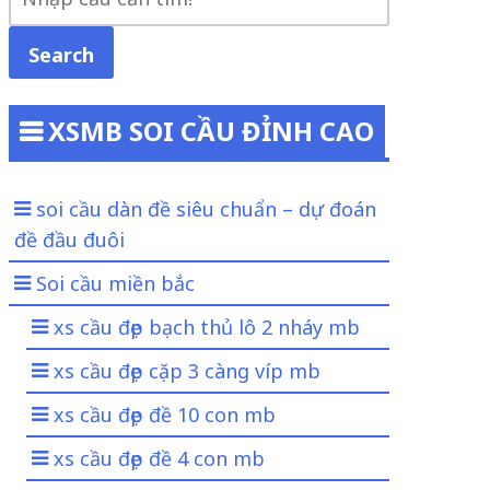
Search
XSMB SOI CẦU ĐỈNH CAO
soi cầu dàn đề siêu chuẩn – dự đoán
đề đầu đuôi
Soi cầu miền bắc
xs cầu đẹp bạch thủ lô 2 nháy mb
xs cầu đẹp cặp 3 càng víp mb
xs cầu đẹp đề 10 con mb
xs cầu đẹp đề 4 con mb