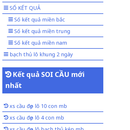
SỐ KẾT QUẢ
Số kết quả miền bắc
Số kết quả miền trung
Số kết quả miền nam
bạch thủ lô khung 2 ngày
Kết quả SOI CẦU mới
nhất
xs cầu đẹp lô 10 con mb
xs cầu đẹp lô 4 con mb
xs cầu đẹp lô bạch thủ kép mb