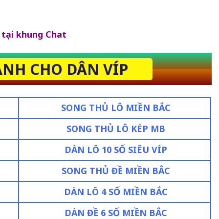
i tại khung Chat
ÀNH CHO DÂN VÍP
SONG THỦ LÔ MIỀN BẮC
SONG THỦ LÔ KÉP MB
DÀN LÔ 10 SỐ SIÊU VÍP
SONG THỦ ĐỀ MIỀN BẮC
DÀN LÔ 4 SỐ MIỀN BẮC
DÀN ĐỀ 6 SỐ MIỀN BẮC