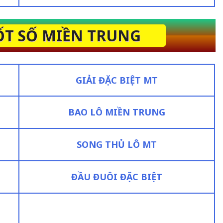
ỐT SỐ MIỀN TRUNG
GIẢI ĐẶC BIỆT MT
BAO LÔ MIỀN TRUNG
SONG THỦ LÔ MT
ĐẦU ĐUÔI ĐẶC BIỆT