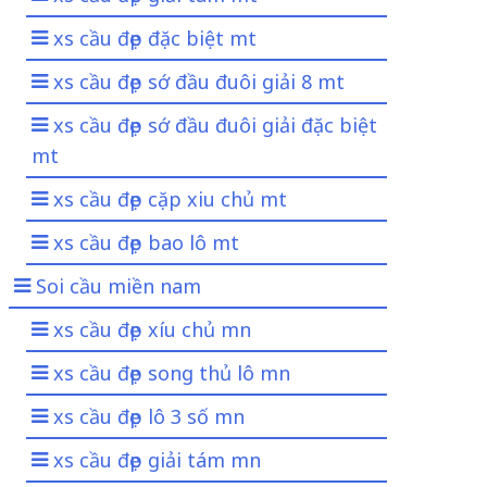
xs cầu đẹp đặc biệt mt
xs cầu đẹp sớ đầu đuôi giải 8 mt
xs cầu đẹp sớ đầu đuôi giải đặc biệt
mt
xs cầu đẹp cặp xiu chủ mt
xs cầu đẹp bao lô mt
Soi cầu miền nam
xs cầu đẹp xíu chủ mn
xs cầu đẹp song thủ lô mn
xs cầu đẹp lô 3 số mn
xs cầu đẹp giải tám mn