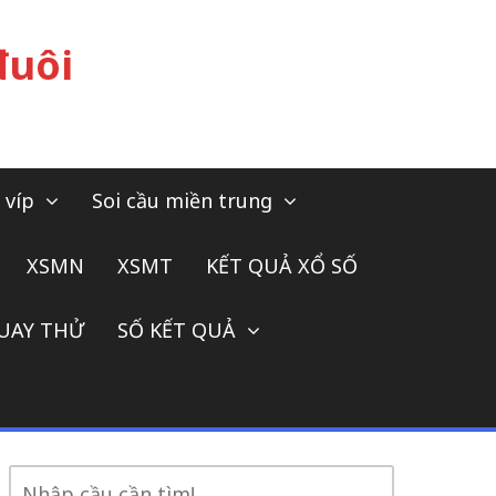
đuôi
 víp
Soi cầu miền trung
XSMN
XSMT
KẾT QUẢ XỔ SỐ
UAY THỬ
SỐ KẾT QUẢ