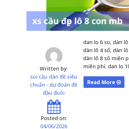
xs cầu đẹp lô 8 con mb
dan lo 6 so, dàn lô
dàn lô 4 số, dàn lô
dàn lô 8 số miền ph
miền phí, dan lo 10
Written by:
soi cầu dàn đề siêu
Read More
chuẩn - dự đoán đề
"xs
đầu đuôi
cầu
đẹp
lô
Posted on:
8
04/06/2026