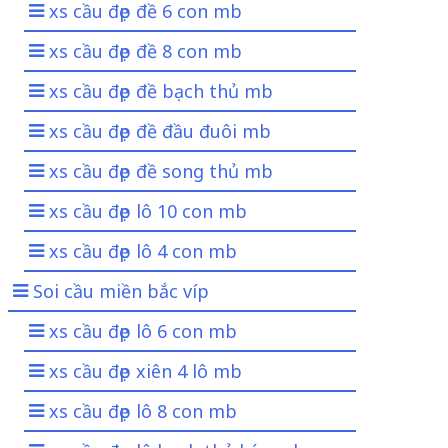
xs cầu đẹp đề 6 con mb
xs cầu đẹp đề 8 con mb
xs cầu đẹp đề bạch thủ mb
xs cầu đẹp đề đầu đuôi mb
xs cầu đẹp đề song thủ mb
xs cầu đẹp lô 10 con mb
xs cầu đẹp lô 4 con mb
Soi cầu miền bắc víp
xs cầu đẹp lô 6 con mb
xs cầu đẹp xiên 4 lô mb
xs cầu đẹp lô 8 con mb