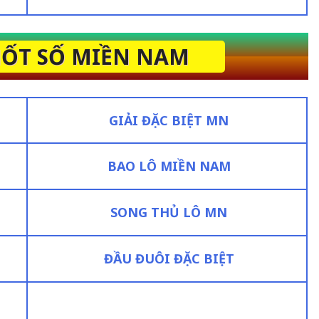
HỐT SỐ MIỀN NAM
GIẢI ĐẶC BIỆT MN
BAO LÔ MIỀN NAM
SONG THỦ LÔ MN
ĐẦU ĐUÔI ĐẶC BIỆT