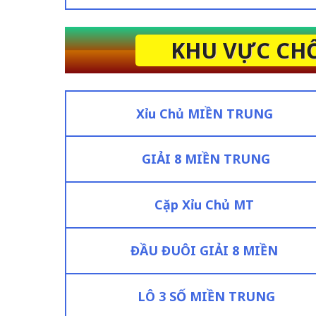
KHU VỰC CH
Xỉu Chủ MIỀN TRUNG
GIẢI 8 MIỀN TRUNG
Cặp Xỉu Chủ MT
ĐẦU ĐUÔI GIẢI 8 MIỀN
LÔ 3 SỐ MIỀN TRUNG