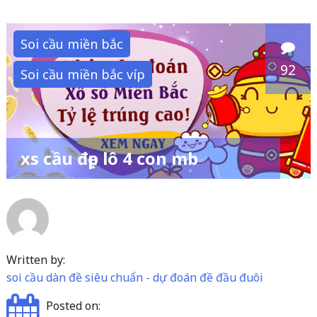
Soi cầu miền bắc
92
Soi cầu miền bắc víp
xs cầu đẹp lô 4 con mb
Written by:
soi cầu dàn đề siêu chuẩn - dự đoán đề đầu đuôi
Posted on: