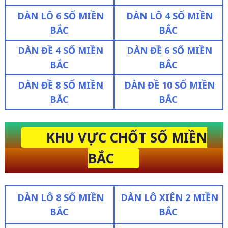
DÀN LÔ 6 SỐ MIỀN
DÀN LÔ 4 SỐ MIỀN
BẮC
BẮC
DÀN ĐỀ 4 SỐ MIỀN
DÀN ĐỀ 6 SỐ MIỀN
BẮC
BẮC
DÀN ĐỀ 8 SỐ MIỀN
DÀN ĐỀ 10 SỐ MIỀN
BẮC
BẮC
KHU VỰC CHỐT SỐ MIỀN
BẮC
DÀN LÔ 8 SỐ MIỀN
DÀN LÔ XIÊN 2 MIỀN
BẮC
BẮC