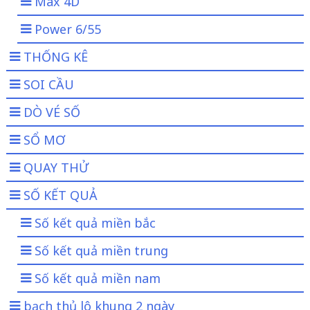
Max 4D
Power 6/55
THỐNG KÊ
SOI CẦU
DÒ VÉ SỐ
SỔ MƠ
QUAY THỬ
SỐ KẾT QUẢ
Số kết quả miền bắc
Số kết quả miền trung
Số kết quả miền nam
bạch thủ lô khung 2 ngày