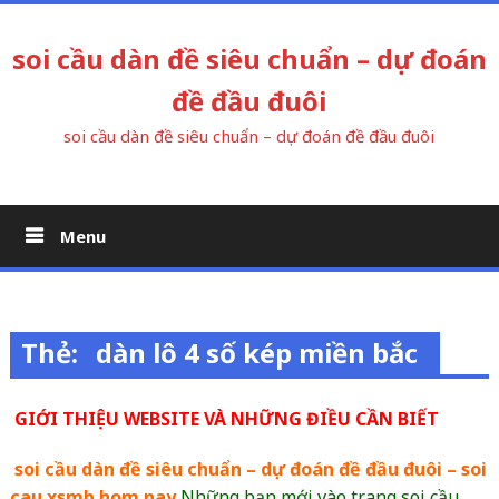
Skip
to
soi cầu dàn đề siêu chuẩn – dự đoán
content
đề đầu đuôi
soi cầu dàn đề siêu chuẩn – dự đoán đề đầu đuôi
Menu
Thẻ:
dàn lô 4 số kép miền bắc
GIỚI THIỆU WEBSITE VÀ NHỮNG ĐIỀU CẦN BIẾT
soi cầu dàn đề siêu chuẩn – dự đoán đề đầu đuôi – soi
cau xsmb hom nay
Những bạn mới vào trang soi cầu