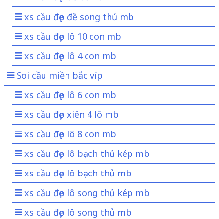
xs cầu đẹp đề song thủ mb
xs cầu đẹp lô 10 con mb
xs cầu đẹp lô 4 con mb
Soi cầu miền bắc víp
xs cầu đẹp lô 6 con mb
xs cầu đẹp xiên 4 lô mb
xs cầu đẹp lô 8 con mb
xs cầu đẹp lô bạch thủ kép mb
xs cầu đẹp lô bạch thủ mb
xs cầu đẹp lô song thủ kép mb
xs cầu đẹp lô song thủ mb