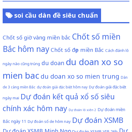
soi cầu dàn đề siêu chuẩn
Chốt số miền
Chốt số giờ vàng miền bắc
Bắc hôm nay
Chốt số đẹp miền Bắc
Cách đánh lô
du doan xo so
du doan
ngày nào cũng trúng
mien bac
du doan xo so mien trung
Dàn
Dự đoán giải đặc biệt
de 3 càng miền Bắc
dự đoán giải đặc biệt hôm nay
Dự đoán kết quả xổ số siêu
ngày mai
chính xác hôm nay
Dự đoán miền
Dự đoán lô xiên 2
Dự đoán XSMB
Bắc ngày 11
Dự đoán số de hôm nay
Dự
Dự đoán XSMB Minh Ngọc
Dự đoán XSMB VIP 26h