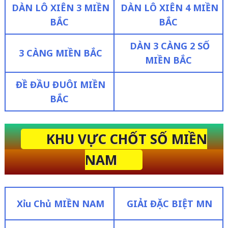
DÀN LÔ XIÊN 3 MIỀN
DÀN LÔ XIÊN 4 MIỀN
BẮC
BẮC
DÀN 3 CÀNG 2 SỐ
3 CÀNG MIỀN BẮC
MIỀN BẮC
ĐỀ ĐẦU ĐUÔI MIỀN
BẮC
KHU VỰC CHỐT SỐ MIỀN
NAM
Xỉu Chủ MIỀN NAM
GIẢI ĐẶC BIỆT MN