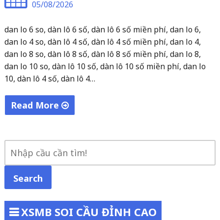
05/08/2026
dan lo 6 so, dàn lô 6 số, dàn lô 6 số miền phí, dan lo 6,
dan lo 4 so, dàn lô 4 số, dàn lô 4 số miền phí, dan lo 4,
dan lo 8 so, dàn lô 8 số, dàn lô 8 số miền phí, dan lo 8,
dan lo 10 so, dàn lô 10 số, dàn lô 10 số miền phí, dan lo
10, dàn lô 4 số, dàn lô 4…
Read More
"xs
cầu
đẹp
lô
4
Search
con
mb"
XSMB SOI CẦU ĐỈNH CAO