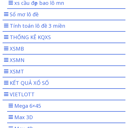
xs cầu đẹp bao lô mn
Sổ mơ lô đề
Tính toán lô đề 3 miền
THỐNG KÊ KQXS
XSMB
XSMN
XSMT
KẾT QUẢ XỔ SỐ
VIETLOTT
Mega 6×45
Max 3D