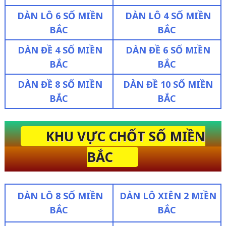
DÀN LÔ 6 SỐ MIỀN
DÀN LÔ 4 SỐ MIỀN
BẮC
BẮC
DÀN ĐỀ 4 SỐ MIỀN
DÀN ĐỀ 6 SỐ MIỀN
BẮC
BẮC
DÀN ĐỀ 8 SỐ MIỀN
DÀN ĐỀ 10 SỐ MIỀN
BẮC
BẮC
KHU VỰC CHỐT SỐ MIỀN
BẮC
DÀN LÔ 8 SỐ MIỀN
DÀN LÔ XIÊN 2 MIỀN
BẮC
BẮC