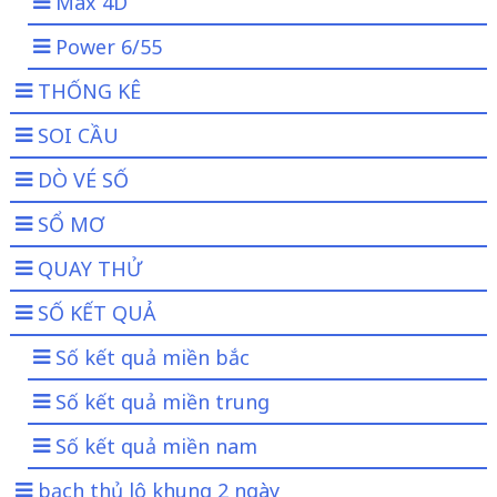
Max 4D
Power 6/55
THỐNG KÊ
SOI CẦU
DÒ VÉ SỐ
SỔ MƠ
QUAY THỬ
SỐ KẾT QUẢ
Số kết quả miền bắc
Số kết quả miền trung
Số kết quả miền nam
bạch thủ lô khung 2 ngày