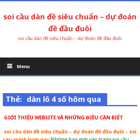
Skip
to
soi cầu dàn đề siêu chuẩn – dự đoán
content
đề đầu đuôi
soi cầu dàn đề siêu chuẩn – dự đoán đề đầu đuôi
Menu
Thẻ:
dàn lô 4 số hôm qua
GIỚI THIỆU WEBSITE VÀ NHỮNG ĐIỀU CẦN BIẾT
soi cầu dàn đề siêu chuẩn – dự đoán đề đầu đuôi – soi
cau xsmb hom nay
Những bạn mới vào trang soi cầu