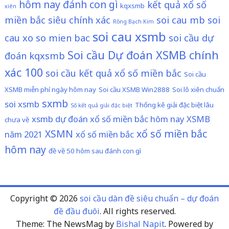
hôm nay đánh con gì
kết quả xổ số
kqxsmb
xiên
miền bắc siêu chính xác
soi cau mb
soi
Rồng Bạch Kim
soi cau xsmb
cau xo so mien bac
soi cầu dự
Soi cầu Dự đoán XSMB chính
đoán kqxsmb
xác 100
soi cầu kết quả xổ số miền bắc
Soi cầu
XSMB miễn phí ngày hôm nay
Soi cầu XSMB Win2888
Soi lô xiên chuẩn
sxmb
soi xsmb
Thống kê giải đặc biệt lâu
Số kết quả giải đặc biệt
xsmb dự đoán xổ số miền bắc hôm nay
XSMB
chưa về
xổ số miền bắc
XSMN
năm 2021
xổ số miền bắc
hôm nay
đề về 50 hôm sau đánh con gì
Copyright © 2026
soi cầu dàn đề siêu chuẩn – dự đoán
đề đầu đuôi
. All rights reserved.
Theme: The NewsMag by
Bishal Napit
. Powered by