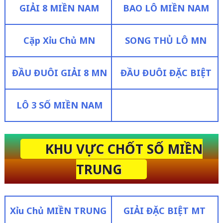
GIẢI 8 MIỀN NAM
BAO LÔ MIỀN NAM
Cặp Xỉu Chủ MN
SONG THỦ LÔ MN
ĐẦU ĐUÔI GIẢI 8 MN
ĐẦU ĐUÔI ĐẶC BIỆT
LÔ 3 SỐ MIỀN NAM
KHU VỰC CHỐT SỐ MIỀN
TRUNG
Xỉu Chủ MIỀN TRUNG
GIẢI ĐẶC BIỆT MT