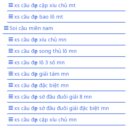
xs cầu đẹp cặp xiu chủ mt
xs cầu đẹp bao lô mt
Soi cầu miền nam
xs cầu đẹp xíu chủ mn
xs cầu đẹp song thủ lô mn
xs cầu đẹp lô 3 số mn
xs cầu đẹp giải tám mn
xs cầu đẹp đặc biệt mn
xs cầu đẹp sớ đầu đuôi giải 8 mn
xs cầu đẹp sớ đầu đuôi giải đặc biệt mn
xs cầu đẹp cặp xíu chủ mn