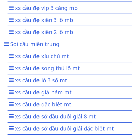
xs cầu đẹp víp 3 càng mb
xs cầu đẹp xiên 3 lô mb
xs cầu đẹp xiên 2 lô mb
Soi cầu miền trung
xs cầu đẹp xíu chủ mt
xs cầu đẹp song thủ lô mt
xs cầu đẹp lô 3 số mt
xs cầu đẹp giải tám mt
xs cầu đẹp đặc biệt mt
xs cầu đẹp sớ đầu đuôi giải 8 mt
xs cầu đẹp sớ đầu đuôi giải đặc biệt mt