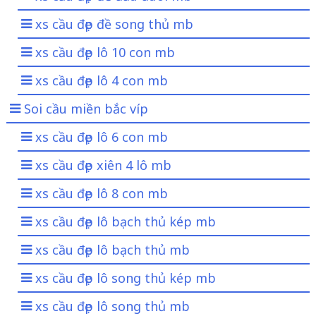
xs cầu đẹp đề song thủ mb
xs cầu đẹp lô 10 con mb
xs cầu đẹp lô 4 con mb
Soi cầu miền bắc víp
xs cầu đẹp lô 6 con mb
xs cầu đẹp xiên 4 lô mb
xs cầu đẹp lô 8 con mb
xs cầu đẹp lô bạch thủ kép mb
xs cầu đẹp lô bạch thủ mb
xs cầu đẹp lô song thủ kép mb
xs cầu đẹp lô song thủ mb