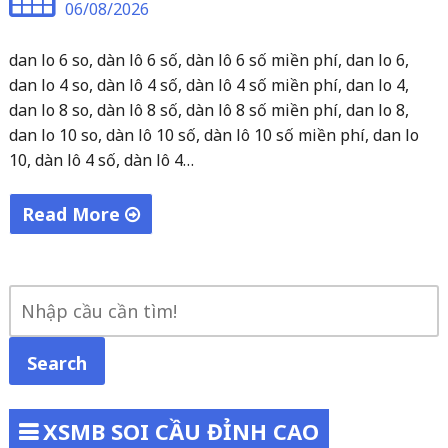
06/08/2026
dan lo 6 so, dàn lô 6 số, dàn lô 6 số miền phí, dan lo 6,
dan lo 4 so, dàn lô 4 số, dàn lô 4 số miền phí, dan lo 4,
dan lo 8 so, dàn lô 8 số, dàn lô 8 số miền phí, dan lo 8,
dan lo 10 so, dàn lô 10 số, dàn lô 10 số miền phí, dan lo
10, dàn lô 4 số, dàn lô 4…
Read More
"xs
cầu
đẹp
lô
4
Search
con
mb"
XSMB SOI CẦU ĐỈNH CAO