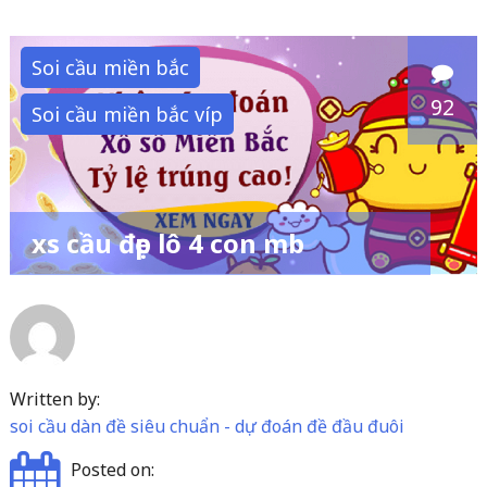
Soi cầu miền bắc
92
Soi cầu miền bắc víp
xs cầu đẹp lô 4 con mb
Written by:
soi cầu dàn đề siêu chuẩn - dự đoán đề đầu đuôi
Posted on: