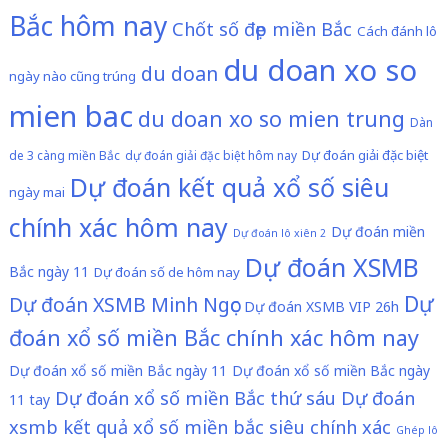
Bắc hôm nay
Chốt số đẹp miền Bắc
Cách đánh lô
du doan xo so
du doan
ngày nào cũng trúng
mien bac
du doan xo so mien trung
Dàn
Dự đoán giải đặc biệt
de 3 càng miền Bắc
dự đoán giải đặc biệt hôm nay
Dự đoán kết quả xổ số siêu
ngày mai
chính xác hôm nay
Dự đoán miền
Dự đoán lô xiên 2
Dự đoán XSMB
Bắc ngày 11
Dự đoán số de hôm nay
Dự
Dự đoán XSMB Minh Ngọc
Dự đoán XSMB VIP 26h
đoán xổ số miền Bắc chính xác hôm nay
Dự đoán xổ số miền Bắc ngày 11
Dự đoán xổ số miền Bắc ngày
Dự đoán xổ số miền Bắc thứ sáu Dự đoán
11 tay
xsmb kết quả xổ số miền bắc siêu chính xác
Ghép lô