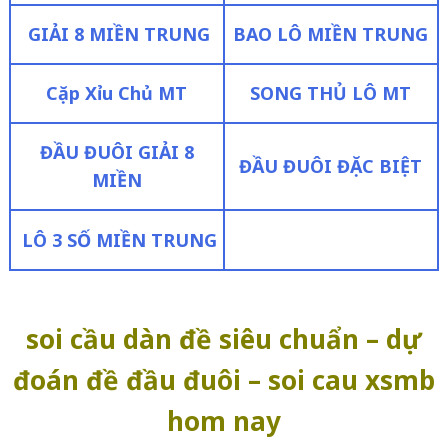
GIẢI 8 MIỀN TRUNG
BAO LÔ MIỀN TRUNG
Cặp Xỉu Chủ MT
SONG THỦ LÔ MT
ĐẦU ĐUÔI GIẢI 8
ĐẦU ĐUÔI ĐẶC BIỆT
MIỀN
LÔ 3 SỐ MIỀN TRUNG
soi cầu dàn đề siêu chuẩn – dự
đoán đề đầu đuôi – soi cau xsmb
hom nay