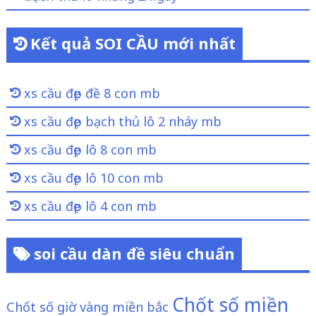
Kết quả SOI CẦU mới nhất
xs cầu đẹp đề 8 con mb
xs cầu đẹp bạch thủ lô 2 nháy mb
xs cầu đẹp lô 8 con mb
xs cầu đẹp lô 10 con mb
xs cầu đẹp lô 4 con mb
soi cầu dàn đề siêu chuẩn
Chốt số miền
Chốt số giờ vàng miền bắc