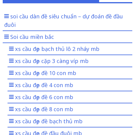
soi cầu dàn đề siêu chuẩn – dự đoán đề đầu
đuôi
Soi cầu miền bắc
xs cầu đẹp bạch thủ lô 2 nháy mb
xs cầu đẹp cặp 3 càng víp mb
xs cầu đẹp đề 10 con mb
xs cầu đẹp đề 4 con mb
xs cầu đẹp đề 6 con mb
xs cầu đẹp đề 8 con mb
xs cầu đẹp đề bạch thủ mb
xs cầu đẹp đề đầu đuôi mb