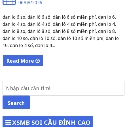
06/08/2026
dan lo 6 so, dàn lô 6 số, dàn lô 6 số miền phí, dan lo 6,
dan lo 4 so, dàn lô 4 số, dàn lô 4 số miền phí, dan lo 4,
dan lo 8 so, dàn lô 8 số, dàn lô 8 số miền phí, dan lo 8,
dan lo 10 so, dàn lô 10 số, dàn lô 10 số miền phí, dan lo
10, dàn lô 4 số, dàn lô 4…
Read More
"xs
cầu
đẹp
lô
4
Search
con
mb"
XSMB SOI CẦU ĐỈNH CAO