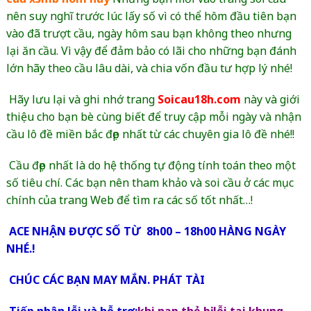
nên suy nghĩ trước lúc lấy số vì có thể hôm đầu tiên bạn
vào đã trượt cầu, ngày hôm sau bạn không theo nhưng
lại ăn cầu. Vì vậy để đảm bảo có lãi cho những bạn đánh
lớn hãy theo cầu lâu dài, và chia vốn đầu tư hợp lý nhé!
Hãy lưu lại và ghi nhớ trang
Soicau18h.com
này và giới
thiệu cho bạn bè cùng biết để truy cập mỗi ngày và nhận
cầu lô đề miền bắc đẹp nhất từ các chuyên gia lô đề nhé!!
Cầu đẹp nhất là do hệ thống tự động tính toán theo một
số tiêu chí. Các bạn nên tham khảo và soi cầu ở các mục
chính của trang Web để tìm ra các số tốt nhất…!
ACE NHẬN ĐƯỢC SỐ TỪ 8h00 – 18h00 HÀNG NGÀY
NHÉ.!
CHÚC CÁC BẠN MAY MẮN. PHÁT TÀI