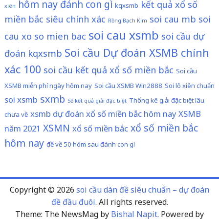
hôm nay đánh con gì
kết quả xổ số
kqxsmb
xiên
miền bắc siêu chính xác
soi cau mb
soi
Rồng Bạch Kim
soi cau xsmb
cau xo so mien bac
soi cầu dự
Soi cầu Dự đoán XSMB chính
đoán kqxsmb
xác 100
soi cầu kết quả xổ số miền bắc
Soi cầu
XSMB miễn phí ngày hôm nay
Soi cầu XSMB Win2888
Soi lô xiên chuẩn
sxmb
soi xsmb
Thống kê giải đặc biệt lâu
Số kết quả giải đặc biệt
xsmb dự đoán xổ số miền bắc hôm nay
XSMB
chưa về
xổ số miền bắc
XSMN
năm 2021
xổ số miền bắc
hôm nay
đề về 50 hôm sau đánh con gì
Copyright © 2026
soi cầu dàn đề siêu chuẩn – dự đoán
đề đầu đuôi
. All rights reserved.
Theme: The NewsMag by
Bishal Napit
. Powered by