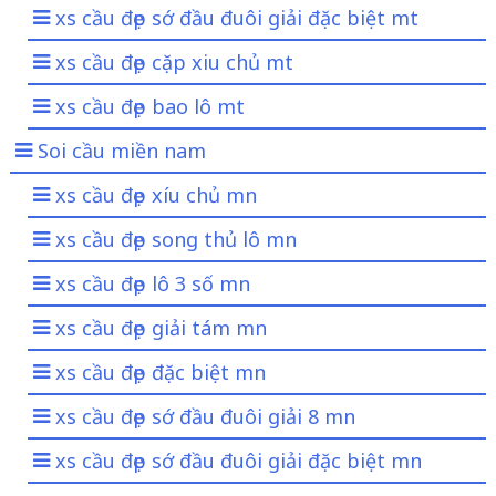
xs cầu đẹp sớ đầu đuôi giải đặc biệt mt
xs cầu đẹp cặp xiu chủ mt
xs cầu đẹp bao lô mt
Soi cầu miền nam
xs cầu đẹp xíu chủ mn
xs cầu đẹp song thủ lô mn
xs cầu đẹp lô 3 số mn
xs cầu đẹp giải tám mn
xs cầu đẹp đặc biệt mn
xs cầu đẹp sớ đầu đuôi giải 8 mn
xs cầu đẹp sớ đầu đuôi giải đặc biệt mn