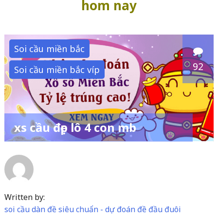
hom nay
Soi cầu miền bắc
92
Soi cầu miền bắc víp
xs cầu đẹp lô 4 con mb
Written by:
soi cầu dàn đề siêu chuẩn - dự đoán đề đầu đuôi