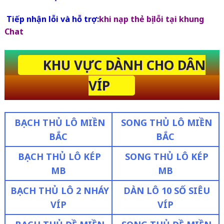
Tiếp nhận lỗi và hỗ trợ:
khi nạp thẻ bị lỗi tại khung
Chat
KHU VỰC DÀNH CHO DÂN
VÍP
BẠCH THỦ LÔ MIỀN
SONG THỦ LÔ MIỀN
BẮC
BẮC
BẠCH THỦ LÔ KÉP
SONG THỦ LÔ KÉP
MB
MB
BẠCH THỦ LÔ 2 NHÁY
DÀN LÔ 10 SỐ SIÊU
VÍP
VÍP