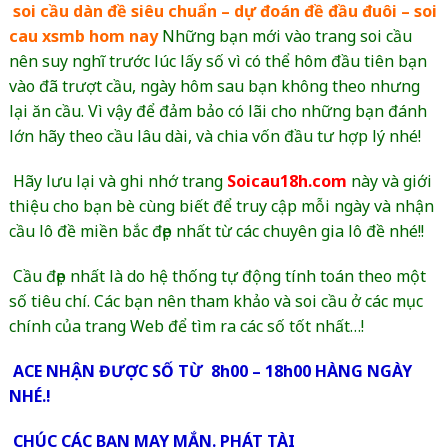
soi cầu dàn đề siêu chuẩn – dự đoán đề đầu đuôi – soi
cau xsmb hom nay
Những bạn mới vào trang soi cầu
nên suy nghĩ trước lúc lấy số vì có thể hôm đầu tiên bạn
vào đã trượt cầu, ngày hôm sau bạn không theo nhưng
lại ăn cầu. Vì vậy để đảm bảo có lãi cho những bạn đánh
lớn hãy theo cầu lâu dài, và chia vốn đầu tư hợp lý nhé!
Hãy lưu lại và ghi nhớ trang
Soicau18h.com
này và giới
thiệu cho bạn bè cùng biết để truy cập mỗi ngày và nhận
cầu lô đề miền bắc đẹp nhất từ các chuyên gia lô đề nhé!!
Cầu đẹp nhất là do hệ thống tự động tính toán theo một
số tiêu chí. Các bạn nên tham khảo và soi cầu ở các mục
chính của trang Web để tìm ra các số tốt nhất…!
ACE NHẬN ĐƯỢC SỐ TỪ 8h00 – 18h00 HÀNG NGÀY
NHÉ.!
CHÚC CÁC BẠN MAY MẮN. PHÁT TÀI