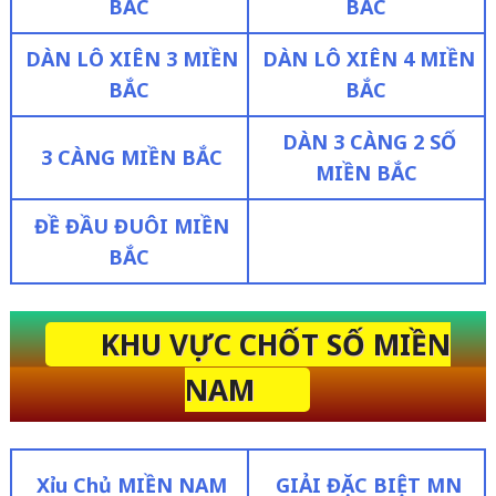
BẮC
BẮC
DÀN LÔ XIÊN 3 MIỀN
DÀN LÔ XIÊN 4 MIỀN
BẮC
BẮC
DÀN 3 CÀNG 2 SỐ
3 CÀNG MIỀN BẮC
MIỀN BẮC
ĐỀ ĐẦU ĐUÔI MIỀN
BẮC
KHU VỰC CHỐT SỐ MIỀN
NAM
Xỉu Chủ MIỀN NAM
GIẢI ĐẶC BIỆT MN