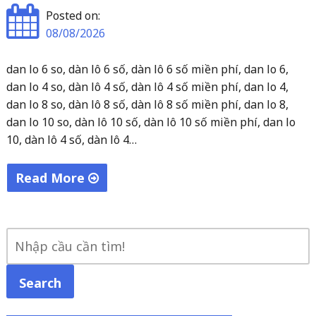
Posted on:
08/08/2026
dan lo 6 so, dàn lô 6 số, dàn lô 6 số miền phí, dan lo 6,
dan lo 4 so, dàn lô 4 số, dàn lô 4 số miền phí, dan lo 4,
dan lo 8 so, dàn lô 8 số, dàn lô 8 số miền phí, dan lo 8,
dan lo 10 so, dàn lô 10 số, dàn lô 10 số miền phí, dan lo
10, dàn lô 4 số, dàn lô 4…
Read More
"xs
cầu
đẹp
lô
4
Search
con