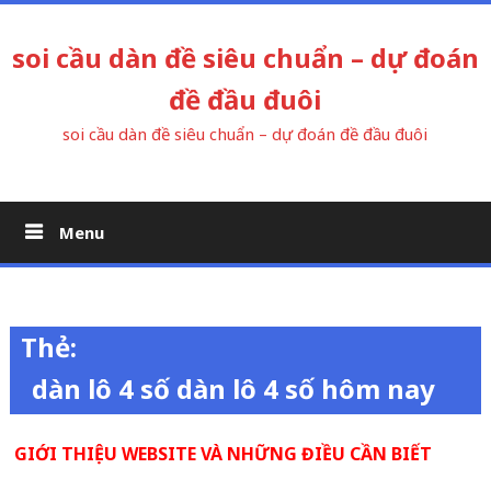
Skip
to
soi cầu dàn đề siêu chuẩn – dự đoán
content
đề đầu đuôi
soi cầu dàn đề siêu chuẩn – dự đoán đề đầu đuôi
Menu
Thẻ:
dàn lô 4 số dàn lô 4 số hôm nay
GIỚI THIỆU WEBSITE VÀ NHỮNG ĐIỀU CẦN BIẾT