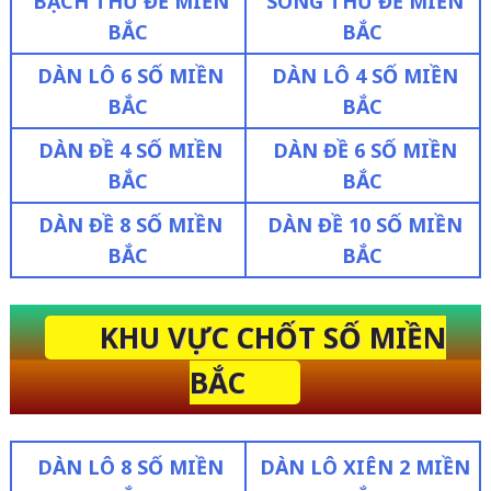
BẠCH THỦ ĐỀ MIỀN
SONG THỦ ĐỀ MIỀN
BẮC
BẮC
DÀN LÔ 6 SỐ MIỀN
DÀN LÔ 4 SỐ MIỀN
BẮC
BẮC
DÀN ĐỀ 4 SỐ MIỀN
DÀN ĐỀ 6 SỐ MIỀN
BẮC
BẮC
DÀN ĐỀ 8 SỐ MIỀN
DÀN ĐỀ 10 SỐ MIỀN
BẮC
BẮC
KHU VỰC CHỐT SỐ MIỀN
BẮC
DÀN LÔ 8 SỐ MIỀN
DÀN LÔ XIÊN 2 MIỀN