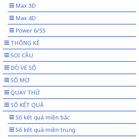
Max 3D
Max 4D
Power 6/55
THỐNG KÊ
SOI CẦU
DÒ VÉ SỐ
SỔ MƠ
QUAY THỬ
SỐ KẾT QUẢ
Số kết quả miền bắc
Số kết quả miền trung