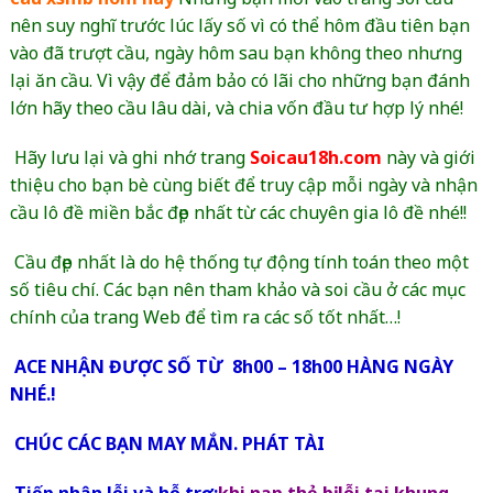
nên suy nghĩ trước lúc lấy số vì có thể hôm đầu tiên bạn
vào đã trượt cầu, ngày hôm sau bạn không theo nhưng
lại ăn cầu. Vì vậy để đảm bảo có lãi cho những bạn đánh
lớn hãy theo cầu lâu dài, và chia vốn đầu tư hợp lý nhé!
Hãy lưu lại và ghi nhớ trang
Soicau18h.com
này và giới
thiệu cho bạn bè cùng biết để truy cập mỗi ngày và nhận
cầu lô đề miền bắc đẹp nhất từ các chuyên gia lô đề nhé!!
Cầu đẹp nhất là do hệ thống tự động tính toán theo một
số tiêu chí. Các bạn nên tham khảo và soi cầu ở các mục
chính của trang Web để tìm ra các số tốt nhất…!
ACE NHẬN ĐƯỢC SỐ TỪ 8h00 – 18h00 HÀNG NGÀY
NHÉ.!
CHÚC CÁC BẠN MAY MẮN. PHÁT TÀI