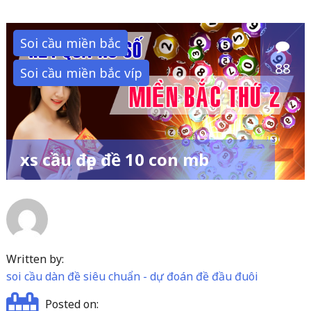
Soi cầu miền bắc
88
Soi cầu miền bắc víp
xs cầu đẹp đề 10 con mb
Written by:
soi cầu dàn đề siêu chuẩn - dự đoán đề đầu đuôi
Posted on: