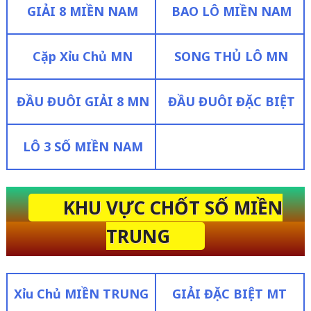
GIẢI 8 MIỀN NAM
BAO LÔ MIỀN NAM
Cặp Xỉu Chủ MN
SONG THỦ LÔ MN
ĐẦU ĐUÔI GIẢI 8 MN
ĐẦU ĐUÔI ĐẶC BIỆT
LÔ 3 SỐ MIỀN NAM
KHU VỰC CHỐT SỐ MIỀN
TRUNG
Xỉu Chủ MIỀN TRUNG
GIẢI ĐẶC BIỆT MT