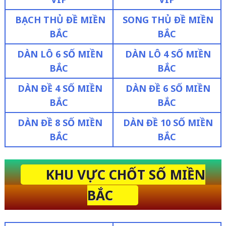
BẠCH THỦ ĐỀ MIỀN
SONG THỦ ĐỀ MIỀN
BẮC
BẮC
DÀN LÔ 6 SỐ MIỀN
DÀN LÔ 4 SỐ MIỀN
BẮC
BẮC
DÀN ĐỀ 4 SỐ MIỀN
DÀN ĐỀ 6 SỐ MIỀN
BẮC
BẮC
DÀN ĐỀ 8 SỐ MIỀN
DÀN ĐỀ 10 SỐ MIỀN
BẮC
BẮC
KHU VỰC CHỐT SỐ MIỀN
BẮC