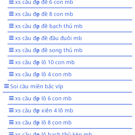
xs cầu đẹp đề 6 con mb
xs cầu đẹp đề 8 con mb
xs cầu đẹp đề bạch thủ mb
xs cầu đẹp đề đầu đuôi mb
xs cầu đẹp đề song thủ mb
xs cầu đẹp lô 10 con mb
xs cầu đẹp lô 4 con mb
Soi cầu miền bắc víp
xs cầu đẹp lô 6 con mb
xs cầu đẹp xiên 4 lô mb
xs cầu đẹp lô 8 con mb
xs cầu đẹp lô bạch thủ kép mb