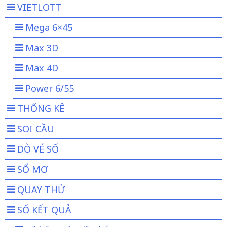
VIETLOTT
Mega 6×45
Max 3D
Max 4D
Power 6/55
THỐNG KÊ
SOI CẦU
DÒ VÉ SỐ
SỔ MƠ
QUAY THỬ
SỐ KẾT QUẢ