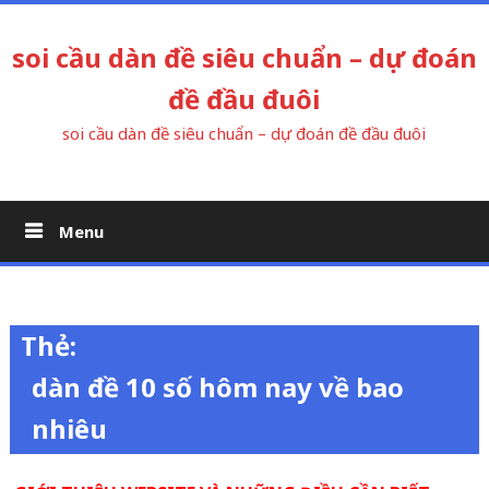
Skip
to
soi cầu dàn đề siêu chuẩn – dự đoán
content
đề đầu đuôi
soi cầu dàn đề siêu chuẩn – dự đoán đề đầu đuôi
Menu
Thẻ:
dàn đề 10 số hôm nay về bao
nhiêu