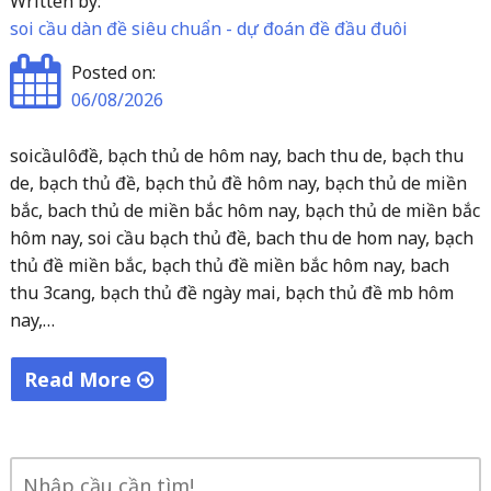
Written by:
soi cầu dàn đề siêu chuẩn - dự đoán đề đầu đuôi
Posted on:
06/08/2026
soicầulôđề, bạch thủ de hôm nay, bach thu de, bạch thu
de, bạch thủ đề, bạch thủ đề hôm nay, bạch thủ de miền
bắc, bach thủ de miền bắc hôm nay, bạch thủ de miền bắc
hôm nay, soi cầu bạch thủ đề, bach thu de hom nay, bạch
thủ đề miền bắc, bạch thủ đề miền bắc hôm nay, bach
thu 3cang, bạch thủ đề ngày mai, bạch thủ đề mb hôm
nay,…
Read More
"xs
cầu
đẹp