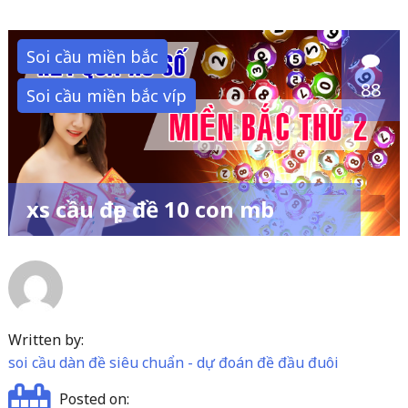
Soi cầu miền bắc
88
Soi cầu miền bắc víp
xs cầu đẹp đề 10 con mb
Written by:
soi cầu dàn đề siêu chuẩn - dự đoán đề đầu đuôi
Posted on: