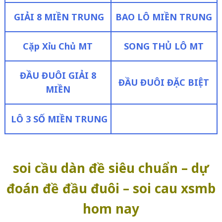
GIẢI 8 MIỀN TRUNG
BAO LÔ MIỀN TRUNG
Cặp Xỉu Chủ MT
SONG THỦ LÔ MT
ĐẦU ĐUÔI GIẢI 8
ĐẦU ĐUÔI ĐẶC BIỆT
MIỀN
LÔ 3 SỐ MIỀN TRUNG
soi cầu dàn đề siêu chuẩn – dự
đoán đề đầu đuôi – soi cau xsmb
hom nay