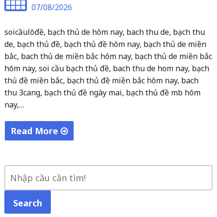
07/08/2026
soicầulôđề, bạch thủ de hôm nay, bach thu de, bạch thu
de, bạch thủ đề, bạch thủ đề hôm nay, bạch thủ de miền
bắc, bach thủ de miền bắc hôm nay, bạch thủ de miền bắc
hôm nay, soi cầu bạch thủ đề, bach thu de hom nay, bạch
thủ đề miền bắc, bạch thủ đề miền bắc hôm nay, bach
thu 3cang, bạch thủ đề ngày mai, bạch thủ đề mb hôm
nay,…
Read More
"xs
cầu
đẹp
đề
10
Search
con