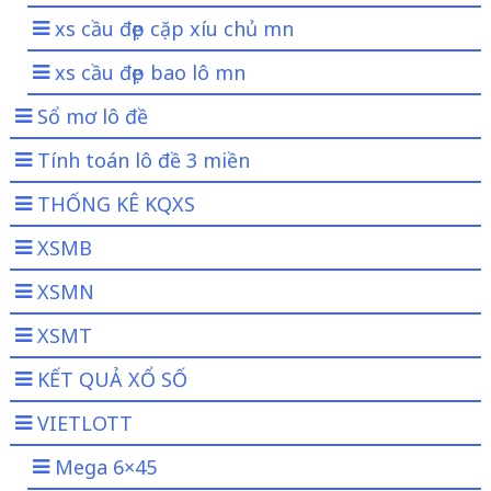
xs cầu đẹp cặp xíu chủ mn
xs cầu đẹp bao lô mn
Sổ mơ lô đề
Tính toán lô đề 3 miền
THỐNG KÊ KQXS
XSMB
XSMN
XSMT
KẾT QUẢ XỔ SỐ
VIETLOTT
Mega 6×45