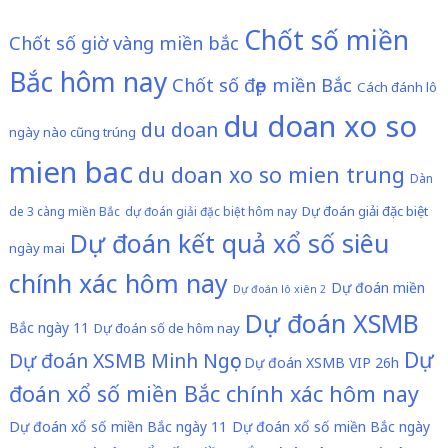
Chốt số miền
Chốt số giờ vàng miền bắc
Bắc hôm nay
Chốt số đẹp miền Bắc
Cách đánh lô
du doan xo so
du doan
ngày nào cũng trúng
mien bac
du doan xo so mien trung
Dàn
Dự đoán giải đặc biệt
de 3 càng miền Bắc
dự đoán giải đặc biệt hôm nay
Dự đoán kết quả xổ số siêu
ngày mai
chính xác hôm nay
Dự đoán miền
Dự đoán lô xiên 2
Dự đoán XSMB
Bắc ngày 11
Dự đoán số de hôm nay
Dự
Dự đoán XSMB Minh Ngọc
Dự đoán XSMB VIP 26h
đoán xổ số miền Bắc chính xác hôm nay
Dự đoán xổ số miền Bắc ngày 11
Dự đoán xổ số miền Bắc ngày