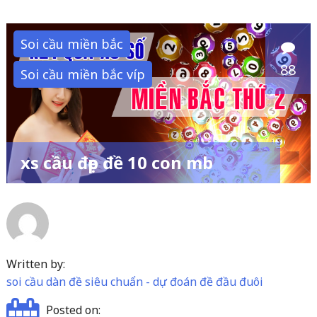
Soi cầu miền bắc
88
Soi cầu miền bắc víp
xs cầu đẹp đề 10 con mb
Written by:
soi cầu dàn đề siêu chuẩn - dự đoán đề đầu đuôi
Posted on: