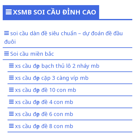
mb"
XSMB SOI CẦU ĐỈNH CAO
soi cầu dàn đề siêu chuẩn – dự đoán đề đầu
đuôi
Soi cầu miền bắc
xs cầu đẹp bạch thủ lô 2 nháy mb
xs cầu đẹp cặp 3 càng víp mb
xs cầu đẹp đề 10 con mb
xs cầu đẹp đề 4 con mb
xs cầu đẹp đề 6 con mb
xs cầu đẹp đề 8 con mb