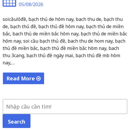
05/08/2026
soicầulôđề, bạch thủ de hôm nay, bach thu de, bạch thu
de, bạch thủ đề, bạch thủ đề hôm nay, bạch thủ de miền
bắc, bach thủ de miền bắc hôm nay, bạch thủ de miền bắc
hôm nay, soi cầu bạch thủ đề, bach thu de hom nay, bạch
thủ đề miền bắc, bạch thủ đề miền bắc hôm nay, bach
thu 3cang, bạch thủ đề ngày mai, bạch thủ đề mb hôm
nay,…
Read More
"xs
cầu
đẹp
đề
10
Search
con