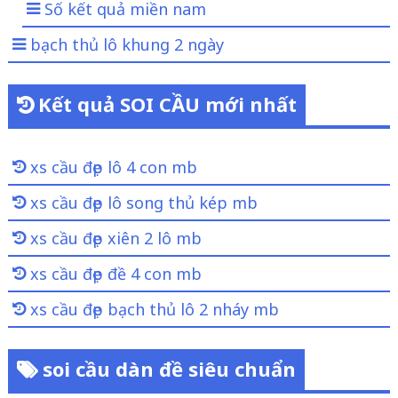
Số kết quả miền nam
bạch thủ lô khung 2 ngày
Kết quả SOI CẦU mới nhất
xs cầu đẹp lô 4 con mb
xs cầu đẹp lô song thủ kép mb
xs cầu đẹp xiên 2 lô mb
xs cầu đẹp đề 4 con mb
xs cầu đẹp bạch thủ lô 2 nháy mb
soi cầu dàn đề siêu chuẩn