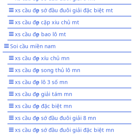
xs cầu đẹp sớ đầu đuôi giải đặc biệt mt
xs cầu đẹp cặp xiu chủ mt
xs cầu đẹp bao lô mt
Soi cầu miền nam
xs cầu đẹp xíu chủ mn
xs cầu đẹp song thủ lô mn
xs cầu đẹp lô 3 số mn
xs cầu đẹp giải tám mn
xs cầu đẹp đặc biệt mn
xs cầu đẹp sớ đầu đuôi giải 8 mn
xs cầu đẹp sớ đầu đuôi giải đặc biệt mn