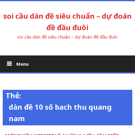
Skip
to
soi cầu dàn đề siêu chuẩn – dự đoán
content
đề đầu đuôi
soi cầu dàn đề siêu chuẩn – dự đoán đề đầu đuôi
Menu
Thẻ:
dàn đề 10 số bach thu quang
nam