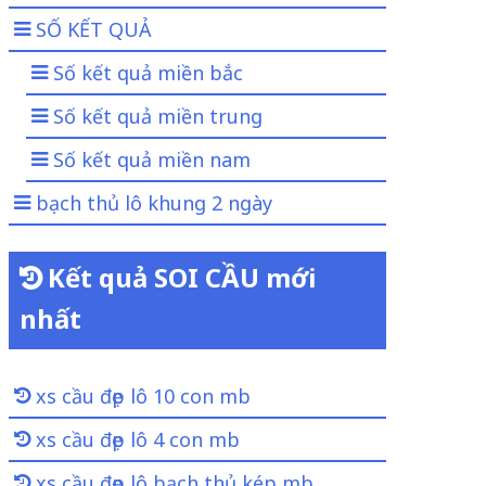
SỐ KẾT QUẢ
Số kết quả miền bắc
Số kết quả miền trung
Số kết quả miền nam
bạch thủ lô khung 2 ngày
Kết quả SOI CẦU mới
nhất
xs cầu đẹp lô 10 con mb
xs cầu đẹp lô 4 con mb
xs cầu đẹp lô bạch thủ kép mb