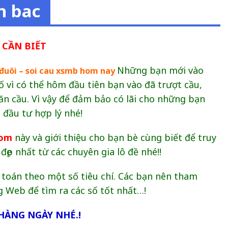
n bac
 CẦN BIẾT
Những bạn mới vào
 đuôi – soi cau xsmb hom nay
số vì có thể hôm đầu tiên bạn vào đã trượt cầu,
n cầu. Vì vậy để đảm bảo có lãi cho những bạn
n đầu tư hợp lý nhé!
com
này và giới thiệu cho bạn bè cùng biết để truy
ẹp nhất từ các chuyên gia lô đề nhé!!
h toán theo một số tiêu chí. Các bạn nên tham
g Web để tìm ra các số tốt nhất…!
HÀNG NGÀY NHÉ.!