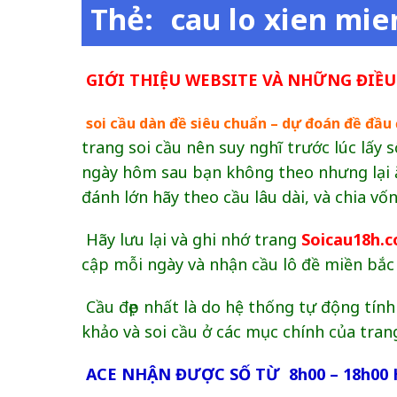
Thẻ:
cau lo xien mie
GIỚI THIỆU WEBSITE VÀ NHỮNG ĐIỀU
soi cầu dàn đề siêu chuẩn – dự đoán đề đầu
trang soi cầu nên suy nghĩ trước lúc lấy 
ngày hôm sau bạn không theo nhưng lại ă
đánh lớn hãy theo cầu lâu dài, và chia vố
Hãy lưu lại và ghi nhớ trang
Soicau18h.
cập mỗi ngày và nhận cầu lô đề miền bắc đ
Cầu đẹp nhất là do hệ thống tự động tín
khảo và soi cầu ở các mục chính của tran
ACE NHẬN ĐƯỢC SỐ TỪ 8h00 – 18h00 