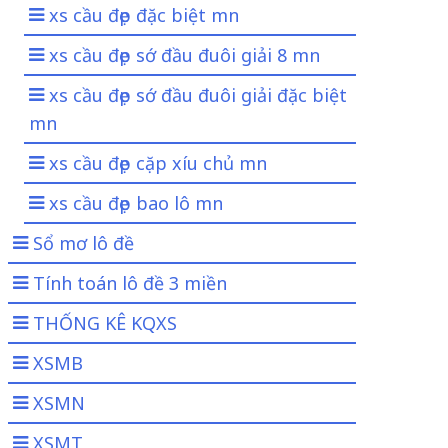
xs cầu đẹp đặc biệt mn
xs cầu đẹp sớ đầu đuôi giải 8 mn
xs cầu đẹp sớ đầu đuôi giải đặc biệt
mn
xs cầu đẹp cặp xíu chủ mn
xs cầu đẹp bao lô mn
Sổ mơ lô đề
Tính toán lô đề 3 miền
THỐNG KÊ KQXS
XSMB
XSMN
XSMT