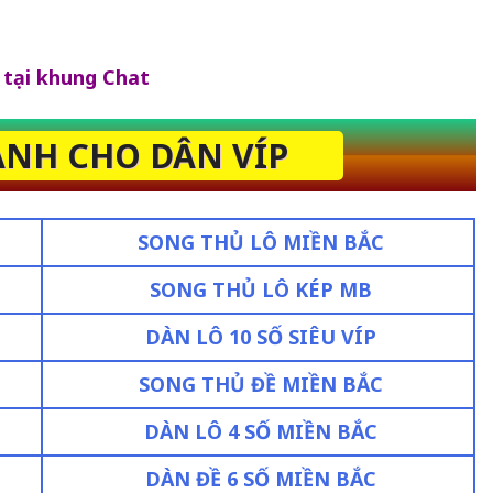
i tại khung Chat
ÀNH CHO DÂN VÍP
SONG THỦ LÔ MIỀN BẮC
SONG THỦ LÔ KÉP MB
DÀN LÔ 10 SỐ SIÊU VÍP
SONG THỦ ĐỀ MIỀN BẮC
DÀN LÔ 4 SỐ MIỀN BẮC
DÀN ĐỀ 6 SỐ MIỀN BẮC