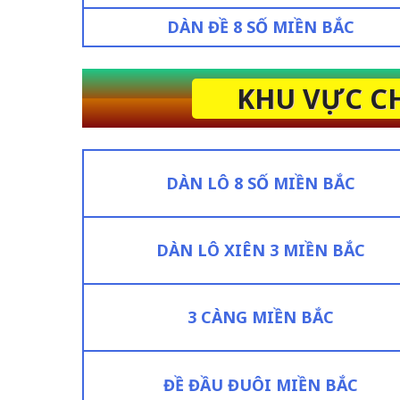
DÀN ĐỀ 8 SỐ MIỀN BẮC
KHU VỰC C
DÀN LÔ 8 SỐ MIỀN BẮC
DÀN LÔ XIÊN 3 MIỀN BẮC
3 CÀNG MIỀN BẮC
ĐỀ ĐẦU ĐUÔI MIỀN BẮC