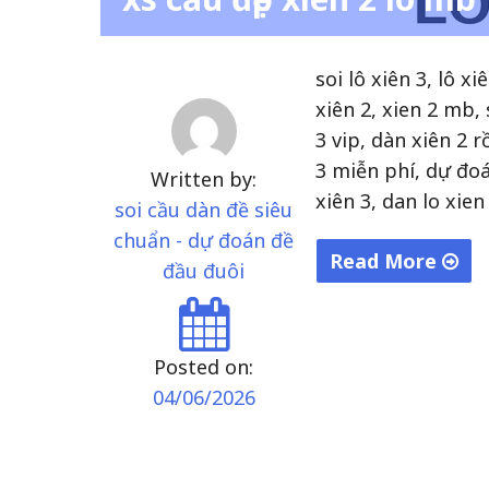
soi lô xiên 3, lô 
xiên 2, xien 2 mb, 
3 vip, dàn xiên 2 
3 miễn phí, dự đoá
Written by:
xiên 3, dan lo xien
soi cầu dàn đề siêu
chuẩn - dự đoán đề
Read More
đầu đuôi
"xs
cầu
đẹp
Posted on:
xiên
04/06/2026
2
lô
mb"