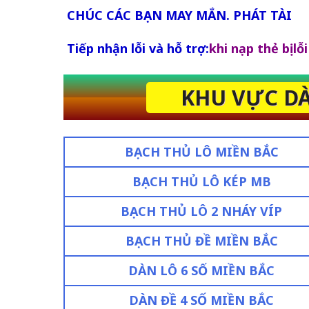
CHÚC CÁC BẠN MAY MẮN. PHÁT TÀI
Tiếp nhận lỗi và hỗ trợ:
khi nạp thẻ bị lỗ
KHU VỰC D
BẠCH THỦ LÔ MIỀN BẮC
BẠCH THỦ LÔ KÉP MB
BẠCH THỦ LÔ 2 NHÁY VÍP
BẠCH THỦ ĐỀ MIỀN BẮC
DÀN LÔ 6 SỐ MIỀN BẮC
DÀN ĐỀ 4 SỐ MIỀN BẮC