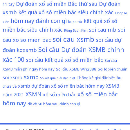
Dự đoán xổ số miền Bắc thứ sáu Dự đoán
11 tay
xsmb kết quả xổ số miền bắc siêu chính xác
Ghép lô
hôm nay đánh con gì
kết quả xổ số
kqxsmb
xiên
miền bắc siêu chính xác
soi cau mb
soi
Rồng Bạch Kim
soi cau xsmb
cau xo so mien bac
soi cầu dự
Soi cầu Dự đoán XSMB chính
đoán kqxsmb
xác 100
soi cầu kết quả xổ số miền bắc
Soi cầu
XSMB miễn phí ngày hôm nay
Soi cầu XSMB Win2888
Soi lô xiên chuẩn
sxmb
soi xsmb
Thống kê giải đặc biệt lâu
Số kết quả giải đặc biệt
xsmb dự đoán xổ số miền bắc hôm nay
XSMB
chưa về
xổ số miền bắc
XSMN
năm 2021
xổ số miền bắc
hôm nay
đề về 50 hôm sau đánh con gì