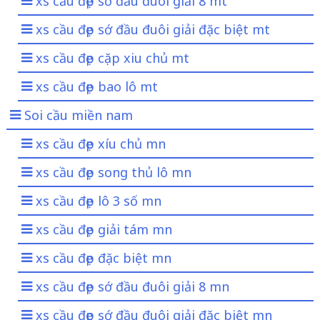
xs cầu đẹp sớ đầu đuôi giải 8 mt
xs cầu đẹp sớ đầu đuôi giải đặc biệt mt
xs cầu đẹp cặp xiu chủ mt
xs cầu đẹp bao lô mt
Soi cầu miền nam
xs cầu đẹp xíu chủ mn
xs cầu đẹp song thủ lô mn
xs cầu đẹp lô 3 số mn
xs cầu đẹp giải tám mn
xs cầu đẹp đặc biệt mn
xs cầu đẹp sớ đầu đuôi giải 8 mn
xs cầu đẹp sớ đầu đuôi giải đặc biệt mn