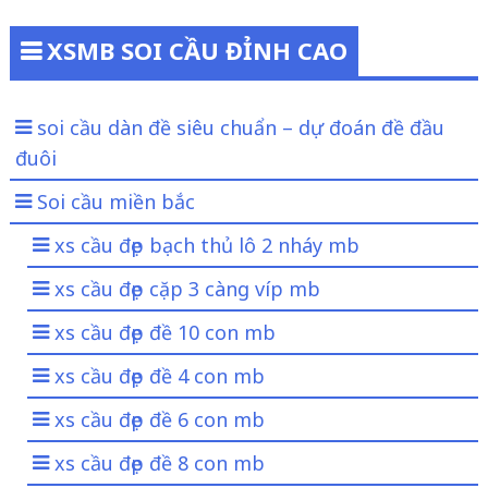
con
mb"
XSMB SOI CẦU ĐỈNH CAO
soi cầu dàn đề siêu chuẩn – dự đoán đề đầu
đuôi
Soi cầu miền bắc
xs cầu đẹp bạch thủ lô 2 nháy mb
xs cầu đẹp cặp 3 càng víp mb
xs cầu đẹp đề 10 con mb
xs cầu đẹp đề 4 con mb
xs cầu đẹp đề 6 con mb
xs cầu đẹp đề 8 con mb