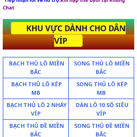
Tiếp nhận lỗi và hỗ trợ:
khi nạp thẻ bị lỗi tại khung
Chat
KHU VỰC DÀNH CHO DÂN
VÍP
BẠCH THỦ LÔ MIỀN
SONG THỦ LÔ MIỀN
BẮC
BẮC
BẠCH THỦ LÔ KÉP
SONG THỦ LÔ KÉP
MB
MB
BẠCH THỦ LÔ 2 NHÁY
DÀN LÔ 10 SỐ SIÊU
VÍP
VÍP
BẠCH THỦ ĐỀ MIỀN
SONG THỦ ĐỀ MIỀN
BẮC
BẮC