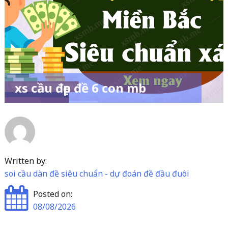
mb"
xs cầu đẹp đề 6 con mb
Written by:
soi cầu dàn đề siêu chuẩn - dự đoán đề đầu đuôi
Posted on:
08/08/2026