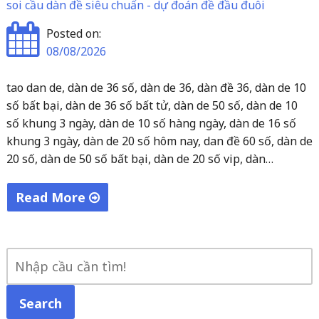
soi cầu dàn đề siêu chuẩn - dự đoán đề đầu đuôi
Posted on:
08/08/2026
tao dan de, dàn de 36 số, dàn de 36, dàn đề 36, dàn de 10
số bất bại, dàn de 36 số bất tử, dàn de 50 số, dàn de 10
số khung 3 ngày, dàn de 10 số hàng ngày, dàn de 16 số
khung 3 ngày, dàn de 20 số hôm nay, dan đề 60 số, dàn de
20 số, dàn de 50 số bất bại, dàn de 20 số vip, dàn…
Read More
"xs
cầu
đẹp
đề
4
Search