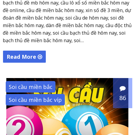
bạch thủ đề mb hôm nay, cầu lô xổ số miền bắc hôm nay
đề online, cầu đề miền bắc hôm nay, xin số đề 3 miền, dự
đoán đề miền bắc hôm nay, soi cầu de hôm nay, soi đề
miền bắc hôm nay, dàn đề miền bắc hôm nay, cầu độc thủ
đề miền bắc hôm nay, soi cầu bạch thủ đề hôm nay, soi
bạch thủ đề miền bắc hôm nay, soi…
Read More
"xs
cầu
đẹp
Soi cầu miền bắc
đề
86
Soi cầu miền bắc víp
6
con
mb"