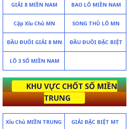
GIẢI 8 MIỀN NAM
BAO LÔ MIỀN NAM
Cặp Xỉu Chủ MN
SONG THỦ LÔ MN
ĐẦU ĐUÔI GIẢI 8 MN
ĐẦU ĐUÔI ĐẶC BIỆT
LÔ 3 SỐ MIỀN NAM
KHU VỰC CHỐT SỐ MIỀN
TRUNG
Xỉu Chủ MIỀN TRUNG
GIẢI ĐẶC BIỆT MT