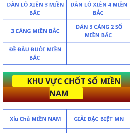
DÀN LÔ XIÊN 3 MIỀN
DÀN LÔ XIÊN 4 MIỀN
BẮC
BẮC
DÀN 3 CÀNG 2 SỐ
3 CÀNG MIỀN BẮC
MIỀN BẮC
ĐỀ ĐẦU ĐUÔI MIỀN
BẮC
KHU VỰC CHỐT SỐ MIỀN
NAM
Xỉu Chủ MIỀN NAM
GIẢI ĐẶC BIỆT MN