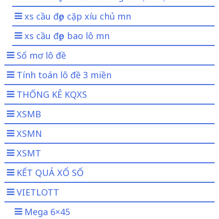
xs cầu đẹp cặp xíu chủ mn
xs cầu đẹp bao lô mn
Sổ mơ lô đề
Tính toán lô đề 3 miền
THỐNG KÊ KQXS
XSMB
XSMN
XSMT
KẾT QUẢ XỔ SỐ
VIETLOTT
Mega 6×45