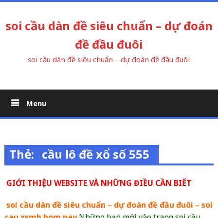
Skip
to
soi cầu dàn đề siêu chuẩn – dự đoán
content
đề đầu đuôi
soi cầu dàn đề siêu chuẩn – dự đoán đề đầu đuôi
Menu
Thẻ:
cầu lô đề xổ số 555
GIỚI THIỆU WEBSITE VÀ NHỮNG ĐIỀU CẦN BIẾT
soi cầu dàn đề siêu chuẩn – dự đoán đề đầu đuôi – soi
cau xsmb hom nay
Những bạn mới vào trang soi cầu