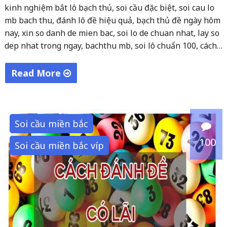
kinh nghiệm bắt lô bạch thủ, soi cầu đặc biệt, soi cau lo
mb bach thu, đánh lô đề hiệu quả, bạch thủ đề ngày hôm
nay, xin so danh de mien bac, soi lo de chuan nhat, lay so
dep nhat trong ngay, bachthu mb, soi lô chuẩn 100, cách…
Read More
"xs
cầu
đẹp
Soi cầu miền bắc
đề
100
Soi cầu miền bắc víp
đầu
đuôi
mb"