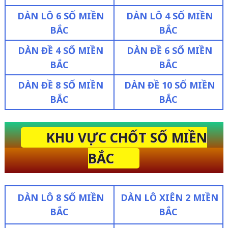
DÀN LÔ 6 SỐ MIỀN
DÀN LÔ 4 SỐ MIỀN
BẮC
BẮC
DÀN ĐỀ 4 SỐ MIỀN
DÀN ĐỀ 6 SỐ MIỀN
BẮC
BẮC
DÀN ĐỀ 8 SỐ MIỀN
DÀN ĐỀ 10 SỐ MIỀN
BẮC
BẮC
KHU VỰC CHỐT SỐ MIỀN
BẮC
DÀN LÔ 8 SỐ MIỀN
DÀN LÔ XIÊN 2 MIỀN
BẮC
BẮC