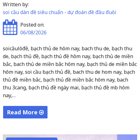
Written by:
soi cầu dàn đề siêu chuẩn - dự đoán đề đầu đuôi
Posted on:
06/08/2026
soicầulôđề, bạch thủ de hôm nay, bach thu de, bạch thu
de, bạch thủ đề, bạch thủ đề hôm nay, bạch thủ de miền
bắc, bach thủ de miền bắc hôm nay, bạch thủ de miền bắc
hôm nay, soi cầu bạch thủ đề, bach thu de hom nay, bạch
thủ đề miền bắc, bạch thủ đề miền bắc hôm nay, bach
thu 3cang, bạch thủ đề ngày mai, bạch thủ đề mb hôm
nay,…
Read More
"xs
cầu