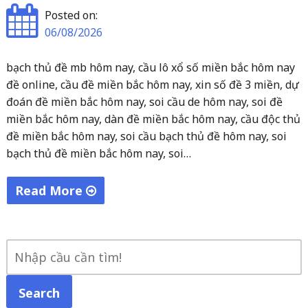
Posted on:
06/08/2026
bạch thủ đề mb hôm nay, cầu lô xổ số miền bắc hôm nay
đề online, cầu đề miền bắc hôm nay, xin số đề 3 miền, dự
đoán đề miền bắc hôm nay, soi cầu de hôm nay, soi đề
miền bắc hôm nay, dàn đề miền bắc hôm nay, cầu độc thủ
đề miền bắc hôm nay, soi cầu bạch thủ đề hôm nay, soi
bạch thủ đề miền bắc hôm nay, soi…
Read More
"xs
cầu
đẹp
đề
6
Search