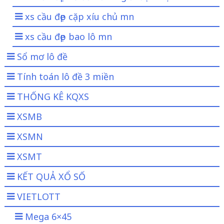
xs cầu đẹp cặp xíu chủ mn
xs cầu đẹp bao lô mn
Sổ mơ lô đề
Tính toán lô đề 3 miền
THỐNG KÊ KQXS
XSMB
XSMN
XSMT
KẾT QUẢ XỔ SỐ
VIETLOTT
Mega 6×45