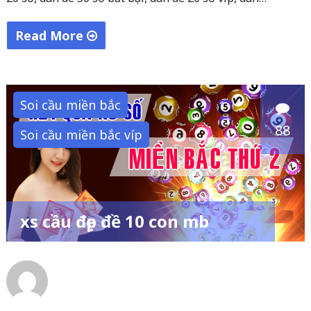
Read More
"xs
cầu
đẹp
Soi cầu miền bắc
đề
88
Soi cầu miền bắc víp
4
con
mb"
xs cầu đẹp đề 10 con mb