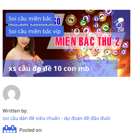
Soi cầu miền bắc
88
Soi cầu miền bắc víp
xs cầu đẹp đề 10 con mb
Written by:
soi cầu dàn đề siêu chuẩn - dự đoán đề đầu đuôi
Posted on: