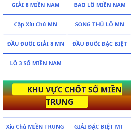
GIẢI 8 MIỀN NAM
BAO LÔ MIỀN NAM
Cặp Xỉu Chủ MN
SONG THỦ LÔ MN
ĐẦU ĐUÔI GIẢI 8 MN
ĐẦU ĐUÔI ĐẶC BIỆT
LÔ 3 SỐ MIỀN NAM
KHU VỰC CHỐT SỐ MIỀN
TRUNG
Xỉu Chủ MIỀN TRUNG
GIẢI ĐẶC BIỆT MT