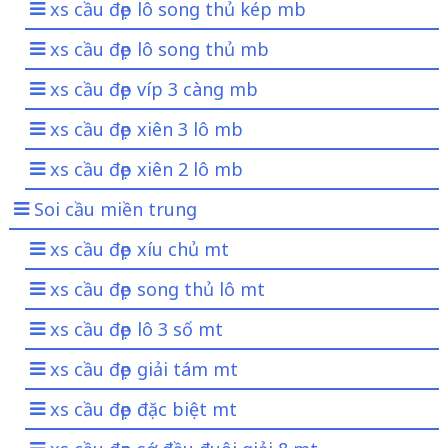
xs cầu đẹp lô song thủ kép mb
xs cầu đẹp lô song thủ mb
xs cầu đẹp víp 3 càng mb
xs cầu đẹp xiên 3 lô mb
xs cầu đẹp xiên 2 lô mb
Soi cầu miền trung
xs cầu đẹp xíu chủ mt
xs cầu đẹp song thủ lô mt
xs cầu đẹp lô 3 số mt
xs cầu đẹp giải tám mt
xs cầu đẹp đặc biệt mt