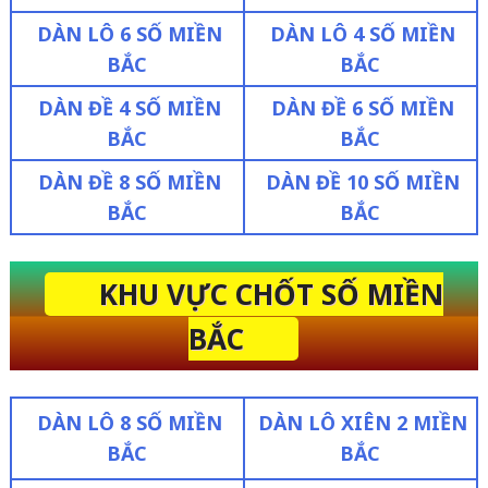
DÀN LÔ 6 SỐ MIỀN
DÀN LÔ 4 SỐ MIỀN
BẮC
BẮC
DÀN ĐỀ 4 SỐ MIỀN
DÀN ĐỀ 6 SỐ MIỀN
BẮC
BẮC
DÀN ĐỀ 8 SỐ MIỀN
DÀN ĐỀ 10 SỐ MIỀN
BẮC
BẮC
KHU VỰC CHỐT SỐ MIỀN
BẮC
DÀN LÔ 8 SỐ MIỀN
DÀN LÔ XIÊN 2 MIỀN
BẮC
BẮC