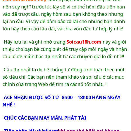
nên suy nghĩ trước lúc lấy số vì có thể hôm đầu tiên bạn
vào đã trượt cầu, ngày hôm sau bạn không theo nhưng
lại ăn cầu. Vì vậy để đảm bảo có lãi cho những bạn đánh
lớn hãy theo cầu lâu dài, và chia vốn đầu tư hợp lý nhé!
Hãy lưu lại và ghi nhớ trang
Soicau18h.com
này và giới
thiệu cho bạn bè cùng biết để truy cập mỗi ngày và nhận
cầu lô đề miền bắc đẹp nhất từ các chuyên gia lô đề nhé!!
Cầu đẹp nhất là do hệ thống tự động tính toán theo một
số tiêu chí. Các bạn nên tham khảo và soi cầu ở các mục
chính của trang Web để tìm ra các số tốt nhất…!
ACE NHẬN ĐƯỢC SỐ TỪ 8h00 – 18h00 HÀNG NGÀY
NHÉ.!
CHÚC CÁC BẠN MAY MẮN. PHÁT TÀI