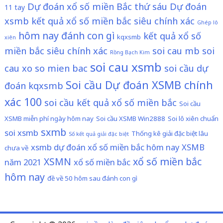
Dự đoán xổ số miền Bắc thứ sáu Dự đoán
11 tay
xsmb kết quả xổ số miền bắc siêu chính xác
Ghép lô
hôm nay đánh con gì
kết quả xổ số
kqxsmb
xiên
miền bắc siêu chính xác
soi cau mb
soi
Rồng Bạch Kim
soi cau xsmb
cau xo so mien bac
soi cầu dự
Soi cầu Dự đoán XSMB chính
đoán kqxsmb
xác 100
soi cầu kết quả xổ số miền bắc
Soi cầu
XSMB miễn phí ngày hôm nay
Soi cầu XSMB Win2888
Soi lô xiên chuẩn
sxmb
soi xsmb
Thống kê giải đặc biệt lâu
Số kết quả giải đặc biệt
xsmb dự đoán xổ số miền bắc hôm nay
XSMB
chưa về
xổ số miền bắc
XSMN
năm 2021
xổ số miền bắc
hôm nay
đề về 50 hôm sau đánh con gì