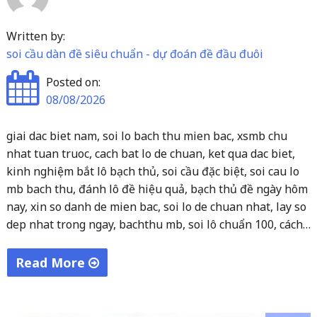
Written by:
soi cầu dàn đề siêu chuẩn - dự đoán đề đầu đuôi
Posted on:
08/08/2026
giai dac biet nam, soi lo bach thu mien bac, xsmb chu
nhat tuan truoc, cach bat lo de chuan, ket qua dac biet,
kinh nghiệm bắt lô bạch thủ, soi cầu đặc biệt, soi cau lo
mb bach thu, đánh lô đề hiệu quả, bạch thủ đề ngày hôm
nay, xin so danh de mien bac, soi lo de chuan nhat, lay so
dep nhat trong ngay, bachthu mb, soi lô chuẩn 100, cách…
Read More
"xs
cầu