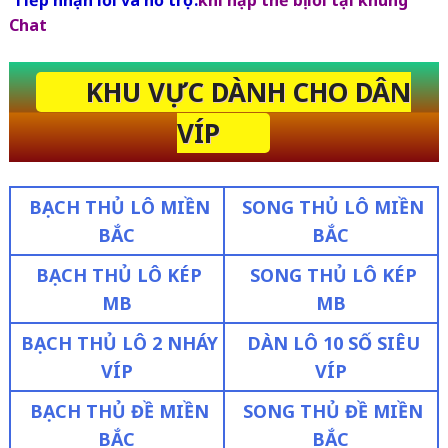
Tiếp nhận lỗi và hỗ trợ:
khi nạp thẻ bị lỗi tại khung
Chat
KHU VỰC DÀNH CHO DÂN
VÍP
BẠCH THỦ LÔ MIỀN
SONG THỦ LÔ MIỀN
BẮC
BẮC
BẠCH THỦ LÔ KÉP
SONG THỦ LÔ KÉP
MB
MB
BẠCH THỦ LÔ 2 NHÁY
DÀN LÔ 10 SỐ SIÊU
VÍP
VÍP
BẠCH THỦ ĐỀ MIỀN
SONG THỦ ĐỀ MIỀN
BẮC
BẮC