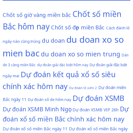
Chốt số miền
Chốt số giờ vàng miền bắc
Bắc hôm nay
Chốt số đẹp miền Bắc
Cách đánh lô
du doan xo so
du doan
ngày nào cũng trúng
mien bac
du doan xo so mien trung
Dàn
Dự đoán giải đặc biệt
de 3 càng miền Bắc
dự đoán giải đặc biệt hôm nay
Dự đoán kết quả xổ số siêu
ngày mai
chính xác hôm nay
Dự đoán miền
Dự đoán lô xiên 2
Dự đoán XSMB
Bắc ngày 11
Dự đoán số de hôm nay
Dự
Dự đoán XSMB Minh Ngọc
Dự đoán XSMB VIP 26h
đoán xổ số miền Bắc chính xác hôm nay
Dự đoán xổ số miền Bắc ngày 11
Dự đoán xổ số miền Bắc ngày