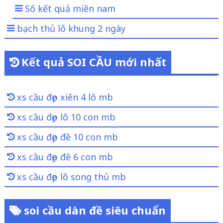
Số kết quả miền nam
bạch thủ lô khung 2 ngày
Kết quả SOI CẦU mới nhất
xs cầu đẹp xiên 4 lô mb
xs cầu đẹp lô 10 con mb
xs cầu đẹp đề 10 con mb
xs cầu đẹp đề 6 con mb
xs cầu đẹp lô song thủ mb
soi cầu dàn đề siêu chuẩn