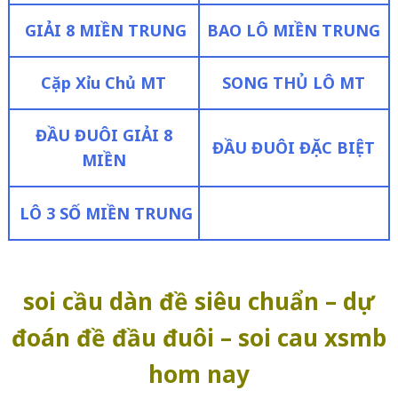
GIẢI 8 MIỀN TRUNG
BAO LÔ MIỀN TRUNG
Cặp Xỉu Chủ MT
SONG THỦ LÔ MT
ĐẦU ĐUÔI GIẢI 8
ĐẦU ĐUÔI ĐẶC BIỆT
MIỀN
LÔ 3 SỐ MIỀN TRUNG
soi cầu dàn đề siêu chuẩn – dự
đoán đề đầu đuôi – soi cau xsmb
hom nay