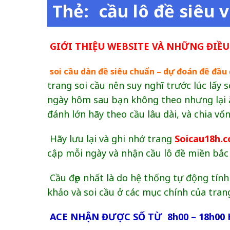
Thẻ:
cầu lô đề siêu 
GIỚI THIỆU WEBSITE VÀ NHỮNG ĐIỀU
soi cầu dàn đề siêu chuẩn – dự đoán đề đầu
trang soi cầu nên suy nghĩ trước lúc lấy 
ngày hôm sau bạn không theo nhưng lại ă
đánh lớn hãy theo cầu lâu dài, và chia vố
Hãy lưu lại và ghi nhớ trang
Soicau18h.
cập mỗi ngày và nhận cầu lô đề miền bắc đ
Cầu đẹp nhất là do hệ thống tự động tín
khảo và soi cầu ở các mục chính của tran
ACE NHẬN ĐƯỢC SỐ TỪ 8h00 – 18h00 