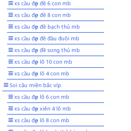
xs cầu đẹp đề 6 con mb
xs cầu đẹp đề 8 con mb
xs cầu đẹp đề bạch thủ mb
xs cầu đẹp đề đầu đuôi mb
xs cầu đẹp đề song thủ mb
xs cầu đẹp lô 10 con mb
xs cầu đẹp lô 4 con mb
Soi cầu miền bắc víp
xs cầu đẹp lô 6 con mb
xs cầu đẹp xiên 4 lô mb
xs cầu đẹp lô 8 con mb