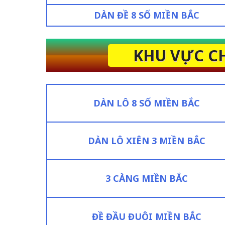
DÀN ĐỀ 8 SỐ MIỀN BẮC
KHU VỰC C
DÀN LÔ 8 SỐ MIỀN BẮC
DÀN LÔ XIÊN 3 MIỀN BẮC
3 CÀNG MIỀN BẮC
ĐỀ ĐẦU ĐUÔI MIỀN BẮC