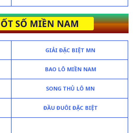
HỐT SỐ MIỀN NAM
GIẢI ĐẶC BIỆT MN
BAO LÔ MIỀN NAM
SONG THỦ LÔ MN
ĐẦU ĐUÔI ĐẶC BIỆT