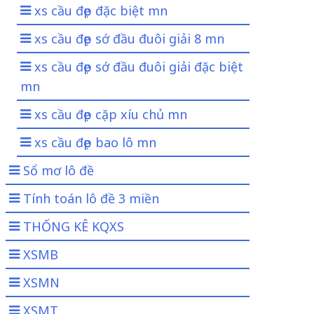
xs cầu đẹp đặc biệt mn
xs cầu đẹp sớ đầu đuôi giải 8 mn
xs cầu đẹp sớ đầu đuôi giải đặc biệt
mn
xs cầu đẹp cặp xíu chủ mn
xs cầu đẹp bao lô mn
Sổ mơ lô đề
Tính toán lô đề 3 miền
THỐNG KÊ KQXS
XSMB
XSMN
XSMT