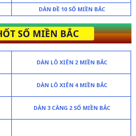
DÀN ĐỀ 10 SỐ MIỀN BẮC
HỐT SỐ MIỀN BẮC
DÀN LÔ XIÊN 2 MIỀN BẮC
DÀN LÔ XIÊN 4 MIỀN BẮC
DÀN 3 CÀNG 2 SỐ MIỀN BẮC