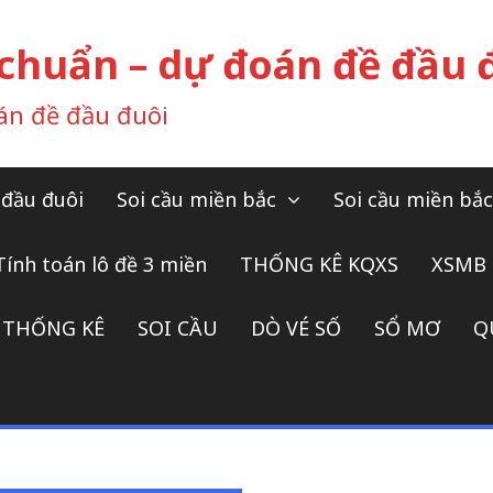
 chuẩn – dự đoán đề đầu 
oán đề đầu đuôi
 đầu đuôi
Soi cầu miền bắc
Soi cầu miền bắc
Tính toán lô đề 3 miền
THỐNG KÊ KQXS
XSMB
THỐNG KÊ
SOI CẦU
DÒ VÉ SỐ
SỔ MƠ
Q