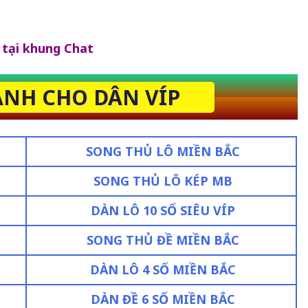
i tại khung Chat
ÀNH CHO DÂN VÍP
SONG THỦ LÔ MIỀN BẮC
SONG THỦ LÔ KÉP MB
DÀN LÔ 10 SỐ SIÊU VÍP
SONG THỦ ĐỀ MIỀN BẮC
DÀN LÔ 4 SỐ MIỀN BẮC
DÀN ĐỀ 6 SỐ MIỀN BẮC