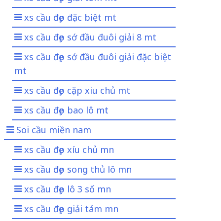
xs cầu đẹp đặc biệt mt
xs cầu đẹp sớ đầu đuôi giải 8 mt
xs cầu đẹp sớ đầu đuôi giải đặc biệt
mt
xs cầu đẹp cặp xiu chủ mt
xs cầu đẹp bao lô mt
Soi cầu miền nam
xs cầu đẹp xíu chủ mn
xs cầu đẹp song thủ lô mn
xs cầu đẹp lô 3 số mn
xs cầu đẹp giải tám mn