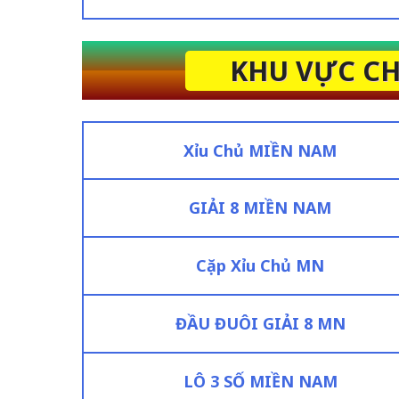
KHU VỰC C
Xỉu Chủ MIỀN NAM
GIẢI 8 MIỀN NAM
Cặp Xỉu Chủ MN
ĐẦU ĐUÔI GIẢI 8 MN
LÔ 3 SỐ MIỀN NAM