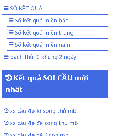
SỐ KẾT QUẢ
Số kết quả miền bắc
Số kết quả miền trung
Số kết quả miền nam
bạch thủ lô khung 2 ngày
Kết quả SOI CẦU mới
nhất
xs cầu đẹp lô song thủ mb
xs cầu đẹp đề song thủ mb
xs cầu đẹp đề 6 con mb