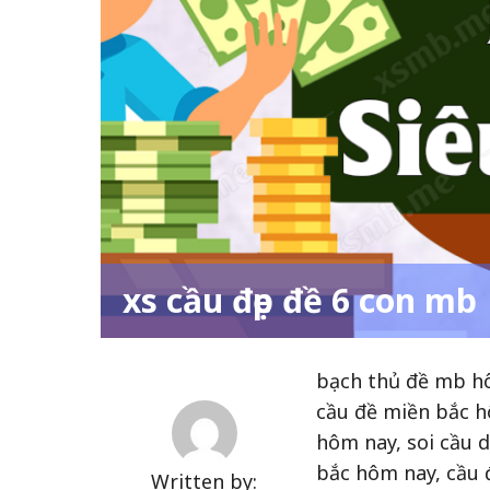
xs cầu đẹp đề 6 con mb
bạch thủ đề mb hô
cầu đề miền bắc h
hôm nay, soi cầu 
bắc hôm nay, cầu 
Written by: