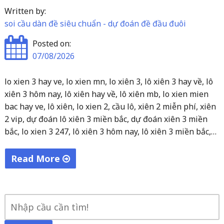
Written by:
soi cầu dàn đề siêu chuẩn - dự đoán đề đầu đuôi
Posted on:
07/08/2026
lo xien 3 hay ve, lo xien mn, lo xiên 3, lô xiên 3 hay về, lô
xiên 3 hôm nay, lô xiên hay về, lô xiên mb, lo xien mien
bac hay ve, lô xiên, lo xien 2, cầu lô, xiên 2 miễn phí, xiên
2 vip, dự đoán lô xiên 3 miền bắc, dự đoán xiên 3 miền
bắc, lo xien 3 247, lô xiên 3 hôm nay, lô xiên 3 miền bắc,…
Read More
"xs
cầu
đẹp
xiên