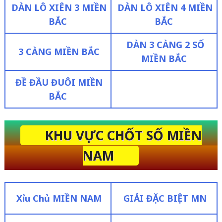
DÀN LÔ XIÊN 3 MIỀN
DÀN LÔ XIÊN 4 MIỀN
BẮC
BẮC
DÀN 3 CÀNG 2 SỐ
3 CÀNG MIỀN BẮC
MIỀN BẮC
ĐỀ ĐẦU ĐUÔI MIỀN
BẮC
KHU VỰC CHỐT SỐ MIỀN
NAM
Xỉu Chủ MIỀN NAM
GIẢI ĐẶC BIỆT MN