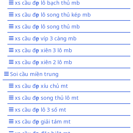
xs cầu đẹp lô bạch thủ mb
xs cầu đẹp lô song thủ kép mb
xs cầu đẹp lô song thủ mb
xs cầu đẹp víp 3 càng mb
xs cầu đẹp xiên 3 lô mb
xs cầu đẹp xiên 2 lô mb
Soi cầu miền trung
xs cầu đẹp xíu chủ mt
xs cầu đẹp song thủ lô mt
xs cầu đẹp lô 3 số mt
xs cầu đẹp giải tám mt