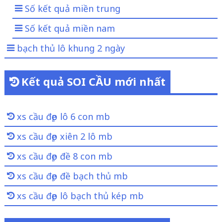
Số kết quả miền trung
Số kết quả miền nam
bạch thủ lô khung 2 ngày
Kết quả SOI CẦU mới nhất
xs cầu đẹp lô 6 con mb
xs cầu đẹp xiên 2 lô mb
xs cầu đẹp đề 8 con mb
xs cầu đẹp đề bạch thủ mb
xs cầu đẹp lô bạch thủ kép mb