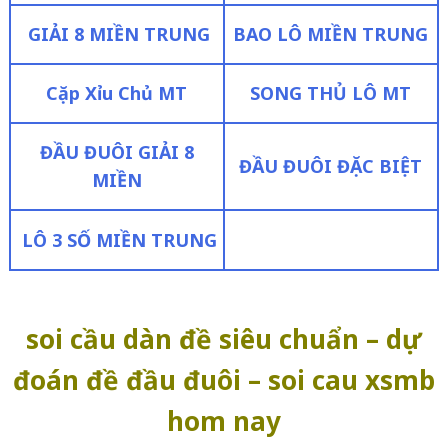
GIẢI 8 MIỀN TRUNG
BAO LÔ MIỀN TRUNG
Cặp Xỉu Chủ MT
SONG THỦ LÔ MT
ĐẦU ĐUÔI GIẢI 8
ĐẦU ĐUÔI ĐẶC BIỆT
MIỀN
LÔ 3 SỐ MIỀN TRUNG
soi cầu dàn đề siêu chuẩn – dự
đoán đề đầu đuôi – soi cau xsmb
hom nay