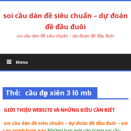
Skip
to
soi cầu dàn đề siêu chuẩn – dự đoán
content
đề đầu đuôi
soi cầu dàn đề siêu chuẩn – dự đoán đề đầu đuôi
Menu
Thẻ:
cầu đẹp xiên 3 lô mb
GIỚI THIỆU WEBSITE VÀ NHỮNG ĐIỀU CẦN BIẾT
soi cầu dàn đề siêu chuẩn – dự đoán đề đầu đuôi – soi
cau xsmb hom nay
Những bạn mới vào trang soi cầu