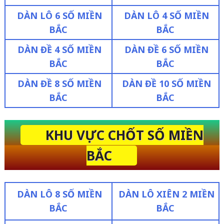
DÀN LÔ 6 SỐ MIỀN
DÀN LÔ 4 SỐ MIỀN
BẮC
BẮC
DÀN ĐỀ 4 SỐ MIỀN
DÀN ĐỀ 6 SỐ MIỀN
BẮC
BẮC
DÀN ĐỀ 8 SỐ MIỀN
DÀN ĐỀ 10 SỐ MIỀN
BẮC
BẮC
KHU VỰC CHỐT SỐ MIỀN
BẮC
DÀN LÔ 8 SỐ MIỀN
DÀN LÔ XIÊN 2 MIỀN
BẮC
BẮC