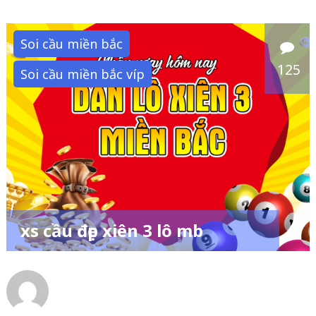
Soi cầu miền bắc
125
Soi cầu miền bắc víp
xs cầu đẹp xiên 3 lô mb