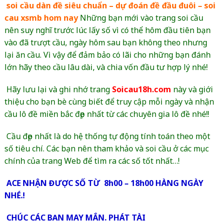
soi cầu dàn đề siêu chuẩn – dự đoán đề đầu đuôi – soi
cau xsmb hom nay
Những bạn mới vào trang soi cầu
nên suy nghĩ trước lúc lấy số vì có thể hôm đầu tiên bạn
vào đã trượt cầu, ngày hôm sau bạn không theo nhưng
lại ăn cầu. Vì vậy để đảm bảo có lãi cho những bạn đánh
lớn hãy theo cầu lâu dài, và chia vốn đầu tư hợp lý nhé!
Hãy lưu lại và ghi nhớ trang
Soicau18h.com
này và giới
thiệu cho bạn bè cùng biết để truy cập mỗi ngày và nhận
cầu lô đề miền bắc đẹp nhất từ các chuyên gia lô đề nhé!!
Cầu đẹp nhất là do hệ thống tự động tính toán theo một
số tiêu chí. Các bạn nên tham khảo và soi cầu ở các mục
chính của trang Web để tìm ra các số tốt nhất…!
ACE NHẬN ĐƯỢC SỐ TỪ 8h00 – 18h00 HÀNG NGÀY
NHÉ.!
CHÚC CÁC BẠN MAY MẮN. PHÁT TÀI