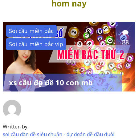
hom nay
Soi cầu miền bắc
88
Soi cầu miền bắc víp
xs cầu đẹp đề 10 con mb
Written by:
soi cầu dàn đề siêu chuẩn - dự đoán đề đầu đuôi