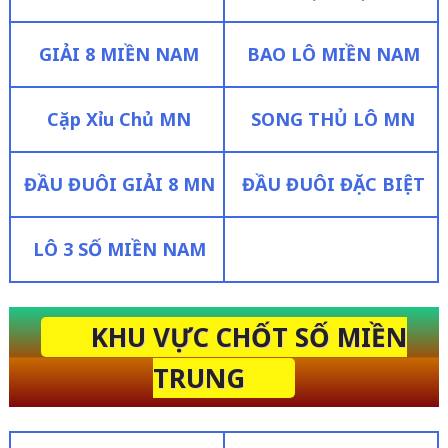
GIẢI 8 MIỀN NAM
BAO LÔ MIỀN NAM
Cặp Xỉu Chủ MN
SONG THỦ LÔ MN
ĐẦU ĐUÔI GIẢI 8 MN
ĐẦU ĐUÔI ĐẶC BIỆT
LÔ 3 SỐ MIỀN NAM
KHU VỰC CHỐT SỐ MIỀN
TRUNG