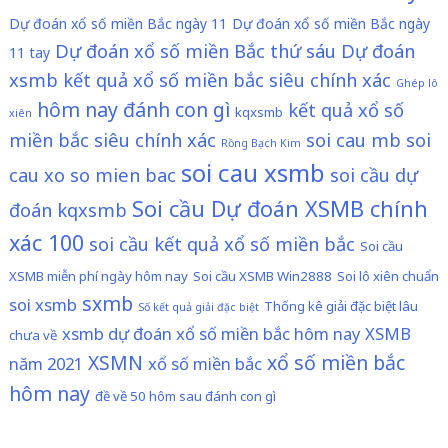
Dự đoán xổ số miền Bắc ngày 11
Dự đoán xổ số miền Bắc ngày
Dự đoán xổ số miền Bắc thứ sáu Dự đoán
11 tay
xsmb kết quả xổ số miền bắc siêu chính xác
Ghép lô
hôm nay đánh con gì
kết quả xổ số
kqxsmb
xiên
miền bắc siêu chính xác
soi cau mb
soi
Rồng Bạch Kim
soi cau xsmb
cau xo so mien bac
soi cầu dự
Soi cầu Dự đoán XSMB chính
đoán kqxsmb
xác 100
soi cầu kết quả xổ số miền bắc
Soi cầu
XSMB miễn phí ngày hôm nay
Soi cầu XSMB Win2888
Soi lô xiên chuẩn
sxmb
soi xsmb
Thống kê giải đặc biệt lâu
Số kết quả giải đặc biệt
xsmb dự đoán xổ số miền bắc hôm nay
XSMB
chưa về
xổ số miền bắc
XSMN
năm 2021
xổ số miền bắc
hôm nay
đề về 50 hôm sau đánh con gì