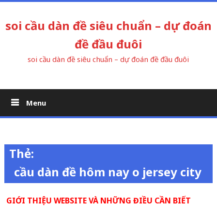
Skip
to
soi cầu dàn đề siêu chuẩn – dự đoán
content
đề đầu đuôi
soi cầu dàn đề siêu chuẩn – dự đoán đề đầu đuôi
Menu
Thẻ:
cầu dàn đề hôm nay o jersey city
GIỚI THIỆU WEBSITE VÀ NHỮNG ĐIỀU CẦN BIẾT