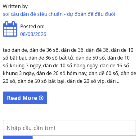
Written by:
soi cầu dàn đề siêu chuẩn - dự đoán đề đầu đuôi
Posted on:
08/08/2026
tao dan de, dàn de 36 số, dàn de 36, dàn đề 36, dàn de 10
số bất bại, dàn de 36 số bất tử, dàn de 50 số, dàn de 10
số khung 3 ngày, dàn de 10 số hàng ngày, dàn de 16 số
khung 3 ngày, dàn de 20 số hôm nay, dan đề 60 số, dàn de
20 số, dàn de 50 số bất bại, dàn de 20 số vip, dàn…
Read More
"xs
cầu
đẹp
đề