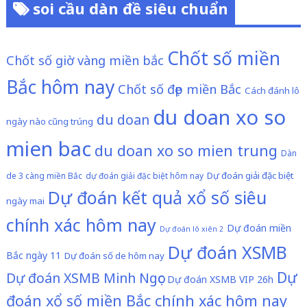
soi cầu dàn đề siêu chuẩn
Chốt số miền
Chốt số giờ vàng miền bắc
Bắc hôm nay
Chốt số đẹp miền Bắc
Cách đánh lô
du doan xo so
du doan
ngày nào cũng trúng
mien bac
du doan xo so mien trung
Dàn
Dự đoán giải đặc biệt
de 3 càng miền Bắc
dự đoán giải đặc biệt hôm nay
Dự đoán kết quả xổ số siêu
ngày mai
chính xác hôm nay
Dự đoán miền
Dự đoán lô xiên 2
Dự đoán XSMB
Bắc ngày 11
Dự đoán số de hôm nay
Dự
Dự đoán XSMB Minh Ngọc
Dự đoán XSMB VIP 26h
đoán xổ số miền Bắc chính xác hôm nay