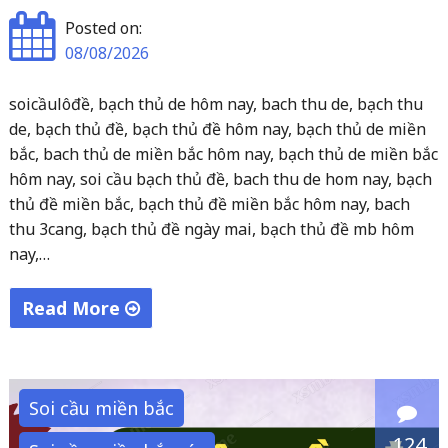
Posted on:
08/08/2026
soicầulôđề, bạch thủ de hôm nay, bach thu de, bạch thu
de, bạch thủ đề, bạch thủ đề hôm nay, bạch thủ de miền
bắc, bach thủ de miền bắc hôm nay, bạch thủ de miền bắc
hôm nay, soi cầu bạch thủ đề, bach thu de hom nay, bạch
thủ đề miền bắc, bạch thủ đề miền bắc hôm nay, bach
thu 3cang, bạch thủ đề ngày mai, bạch thủ đề mb hôm
nay,…
Read More
"xs
cầu
đẹp
Soi cầu miền bắc
đề
124