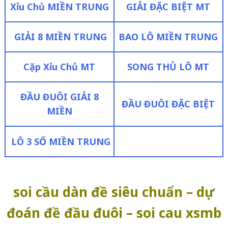
Xỉu Chủ MIỀN TRUNG
GIẢI ĐẶC BIỆT MT
GIẢI 8 MIỀN TRUNG
BAO LÔ MIỀN TRUNG
Cặp Xỉu Chủ MT
SONG THỦ LÔ MT
ĐẦU ĐUÔI GIẢI 8
ĐẦU ĐUÔI ĐẶC BIỆT
MIỀN
LÔ 3 SỐ MIỀN TRUNG
soi cầu dàn đề siêu chuẩn – dự
đoán đề đầu đuôi – soi cau xsmb