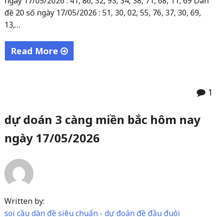
ngày 17/05/2026 : 41, 86, 32, 93, 34, 38, 71, 68, 11, 69 Dàn
đề 20 số ngày 17/05/2026 : 51, 30, 02, 55, 76, 37, 30, 69,
13,…
Read More
"Soi
cầu
1
xsmb
7777
dự doán 3 càng miền bắc hôm nay
ngày
hôm
ngày 17/05/2026
nay
chính
xác
ngày
Written by:
17/05/2026"
soi cầu dàn đề siêu chuẩn - dự đoán đề đầu đuôi