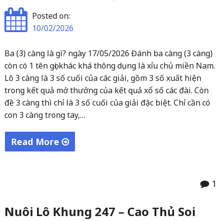
Posted on:
10/02/2026
Ba (3) càng là gì? ngày 17/05/2026 Đánh ba càng (3 càng)
còn có 1 tên gọi khác khá thông dụng là xỉu chủ miền Nam.
Lô 3 càng là 3 số cuối của các giải, gồm 3 số xuất hiện
trong kết quả mở thưởng của kết quả xổ số các đài. Còn
đề 3 càng thì chỉ là 3 số cuối của giải đặc biệt. Chỉ cần có
con 3 càng trong tay,…
Read More
"dự
doán
1
3
càng
Nuôi Lô Khung 247 – Cao Thủ Soi
miền