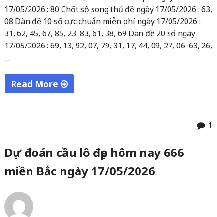
đề
17/05/2026 : 80 Chốt số song thủ đề ngày 17/05/2026 : 63,
uy
08 Dàn đề 10 số cực chuẩn miễn phí ngày 17/05/2026 :
tín
31, 62, 45, 67, 85, 23, 83, 61, 38, 69 Dàn đề 20 số ngày
ngày
17/05/2026 : 69, 13, 92, 07, 79, 31, 17, 44, 09, 27, 06, 63, 26,
17/05/2026"
…
Read More
"Rồng
bạch
1
kim
–
Dự đoán cầu lô đẹp hôm nay 666
Soi
cầu
miền Bắc ngày 17/05/2026
rồng
bạch
kim