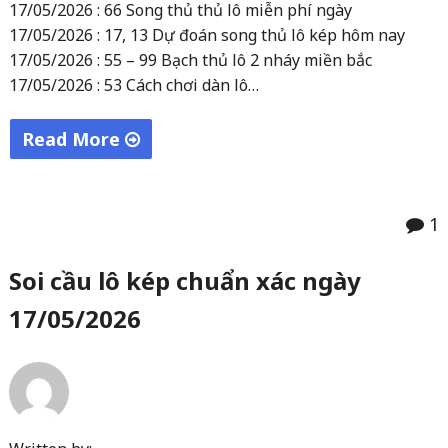
17/05/2026 : 66 Song thủ thủ lô miễn phí ngày
17/05/2026 : 17, 13 Dự đoán song thủ lô kép hôm nay
17/05/2026 : 55 – 99 Bạch thủ lô 2 nháy miền bắc
17/05/2026 : 53 Cách chơi dàn lô…
Read More
"Dàn
lô
1
4,6,8,10
số
Soi cầu lô kép chuẩn xác ngày
miền
bắc
17/05/2026
–
soi
cầu
bạch