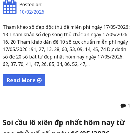
17/05/2026"
Posted on:
10/02/2026
Tham khảo số đẹp độc thủ đề miễn phí ngày 17/05/2026 :
13 Tham khảo số đẹp song thủ chắc ăn ngày 17/05/2026 :
16, 20 Tham khảo dàn đề 10 số cực chuẩn miễn phí ngày
17/05/2026 : 91, 27, 13, 28, 60, 53, 09, 14, 45, 74 Dự đoán
số đề 20 số bất tử đẹp nhất hôm nay ngày 17/05/2026 :
62, 37, 70, 41, 47, 26, 85, 34, 06, 52, 47,…
Read More
"Hôm
nay
1
đánh
đề
Soi cầu lô xiên đẹp nhất hôm nay từ
miền
bắc