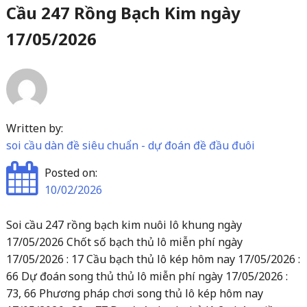
bắc
Cầu 247 Rồng Bạch Kim ngày
hôm
17/05/2026
nay
ngày
17/05/2026"
Written by:
soi cầu dàn đề siêu chuẩn - dự đoán đề đầu đuôi
Posted on:
10/02/2026
Soi cầu 247 rồng bạch kim nuôi lô khung ngày
17/05/2026 Chốt số bạch thủ lô miễn phí ngày
17/05/2026 : 17 Cầu bạch thủ lô kép hôm nay 17/05/2026 :
66 Dự đoán song thủ thủ lô miễn phí ngày 17/05/2026 :
73, 66 Phương pháp chơi song thủ lô kép hôm nay