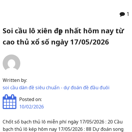
đoán
1
cầu
lô
Soi cầu lô xiên đẹp nhất hôm nay từ
đẹp
hôm
cao thủ xổ số ngày 17/05/2026
nay
666
miền
Bắc
Written by:
ngày
soi cầu dàn đề siêu chuẩn - dự đoán đề đầu đuôi
18/05/2026"
Posted on:
10/02/2026
Chốt số bạch thủ lô miễn phí ngày 17/05/2026 : 20 Cầu
bạch thủ lô kép hôm nay 17/05/2026 : 88 Dự đoán song