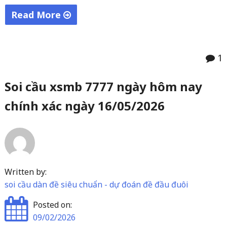
Read More
"Soi
cầu
1
lô
xiên
Soi cầu xsmb 7777 ngày hôm nay
đẹp
nhất
chính xác ngày 16/05/2026
hôm
nay
từ
cao
Written by:
thủ
soi cầu dàn đề siêu chuẩn - dự đoán đề đầu đuôi
xổ
số
Posted on:
ngày
09/02/2026