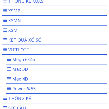
THỐNG KÊ KQXS
XSMB
XSMN
XSMT
KẾT QUẢ XỔ SỐ
VIETLOTT
Mega 6×45
Max 3D
Max 4D
Power 6/55
THỐNG KÊ
SOI CẦU