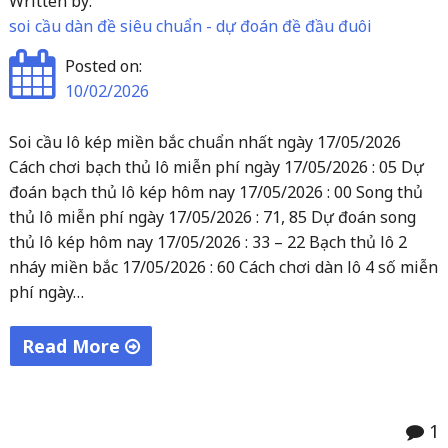
Written by:
thủ
soi cầu dàn đề siêu chuẩn - dự đoán đề đầu đuôi
lô
ngày
Posted on:
17/05/2026"
10/02/2026
Soi cầu lô kép miền bắc chuẩn nhất ngày 17/05/2026
Cách chơi bạch thủ lô miễn phí ngày 17/05/2026 : 05 Dự
đoán bạch thủ lô kép hôm nay 17/05/2026 : 00 Song thủ
thủ lô miễn phí ngày 17/05/2026 : 71, 85 Dự đoán song
thủ lô kép hôm nay 17/05/2026 : 33 – 22 Bạch thủ lô 2
nháy miền bắc 17/05/2026 : 60 Cách chơi dàn lô 4 số miễn
phí ngày…
Read More
"Soi
cầu
1
lô