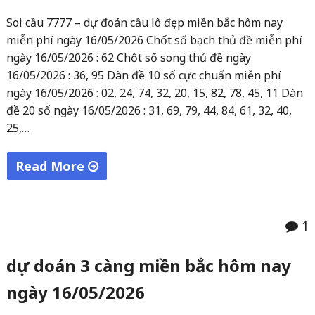
16/05/2026"
Soi cầu 7777 – dự đoán cầu lô đẹp miền bắc hôm nay
miễn phí ngày 16/05/2026 Chốt số bạch thủ đề miễn phí
ngày 16/05/2026 : 62 Chốt số song thủ đề ngày
16/05/2026 : 36, 95 Dàn đề 10 số cực chuẩn miễn phí
ngày 16/05/2026 : 02, 24, 74, 32, 20, 15, 82, 78, 45, 11 Dàn
đề 20 số ngày 16/05/2026 : 31, 69, 79, 44, 84, 61, 32, 40,
25,…
Read More
"Soi
cầu
1
xsmb
7777
dự doán 3 càng miền bắc hôm nay
ngày
hôm
ngày 16/05/2026
nay