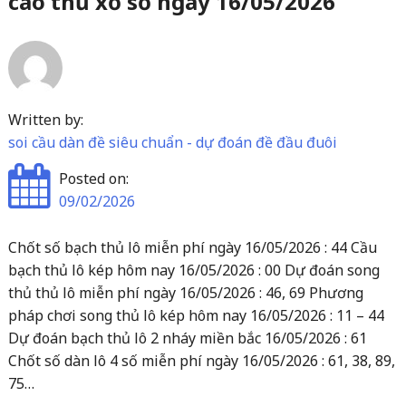
cao thủ xổ số ngày 16/05/2026
hôm
nay
con
gì
Written by:
chính
soi cầu dàn đề siêu chuẩn - dự đoán đề đầu đuôi
xác
100
Posted on:
–
09/02/2026
Xin
Chốt số bạch thủ lô miễn phí ngày 16/05/2026 : 44 Cầu
số
bạch thủ lô kép hôm nay 16/05/2026 : 00 Dự đoán song
đề
thủ thủ lô miễn phí ngày 16/05/2026 : 46, 69 Phương
hôm
pháp chơi song thủ lô kép hôm nay 16/05/2026 : 11 – 44
nay
Dự đoán bạch thủ lô 2 nháy miền bắc 16/05/2026 : 61
ngày
Chốt số dàn lô 4 số miễn phí ngày 16/05/2026 : 61, 38, 89,
17/05/2026"
75…