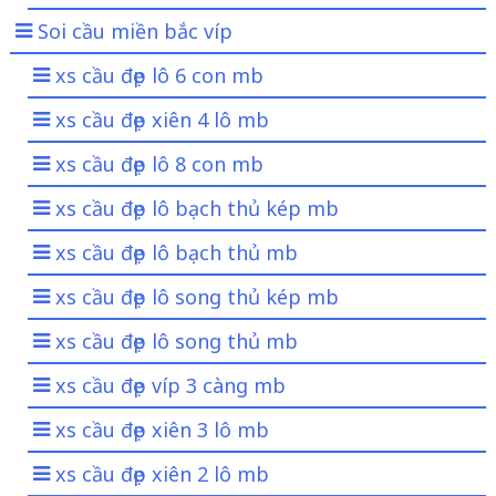
Soi cầu miền bắc víp
xs cầu đẹp lô 6 con mb
xs cầu đẹp xiên 4 lô mb
xs cầu đẹp lô 8 con mb
xs cầu đẹp lô bạch thủ kép mb
xs cầu đẹp lô bạch thủ mb
xs cầu đẹp lô song thủ kép mb
xs cầu đẹp lô song thủ mb
xs cầu đẹp víp 3 càng mb
xs cầu đẹp xiên 3 lô mb
xs cầu đẹp xiên 2 lô mb