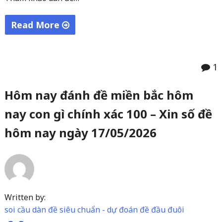
Read More
"Xin
số
1
đề
hôm
Hôm nay đánh đề miền bắc hôm
nay
–
nay con gì chính xác 100 – Xin số đề
Dự
hôm nay ngày 17/05/2026
đoán
số
đề
hôm
nay
Written by:
ngày
soi cầu dàn đề siêu chuẩn - dự đoán đề đầu đuôi